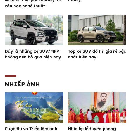
văn học nghệ thuật
Đây là những xe SUV/MPV
Top xe SUV đô thị giá rẻ bậc
không nên bỏ qua hiện nay
nhất hiện nay
NHIẾP ẢNH
Cuộc thi và Triển lãm ảnh
Nhìn lại lễ tuyên phong