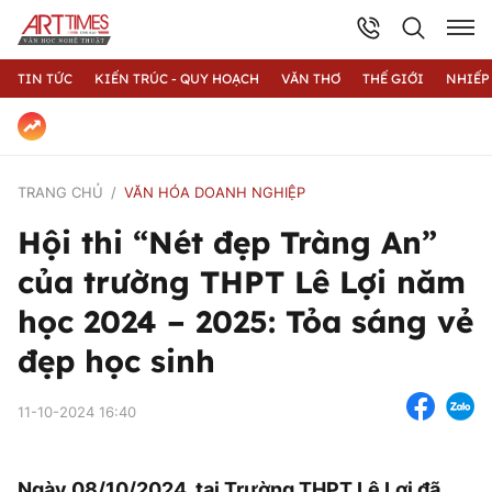
TIN TỨC
KIẾN TRÚC - QUY HOẠCH
VĂN THƠ
THẾ GIỚI
NHIẾP
TRANG CHỦ
VĂN HÓA DOANH NGHIỆP
Hội thi “Nét đẹp Tràng An”
của trường THPT Lê Lợi năm
học 2024 – 2025: Tỏa sáng vẻ
đẹp học sinh
11-10-2024 16:40
Ngày 08/10/2024, tại Trường THPT Lê Lợi đã