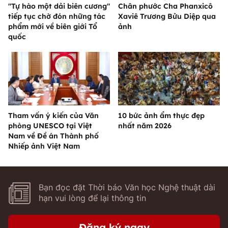
"Tự hào một dải biên cương"
Chân phước Cha Phanxicô
tiếp tục chờ đón những tác
Xaviê Trương Bửu Diệp qua
phẩm mới về biên giới Tổ
ảnh
quốc
Tham vấn ý kiến của Văn
10 bức ảnh ẩm thực đẹp
phòng UNESCO tại Việt
nhất năm 2026
Nam về Đề án Thành phố
Nhiếp ảnh Việt Nam
Bạn đọc đặt Thời báo Văn học Nghệ thuật dài
hạn vui lòng để lại thông tin
Đăng ký ngay