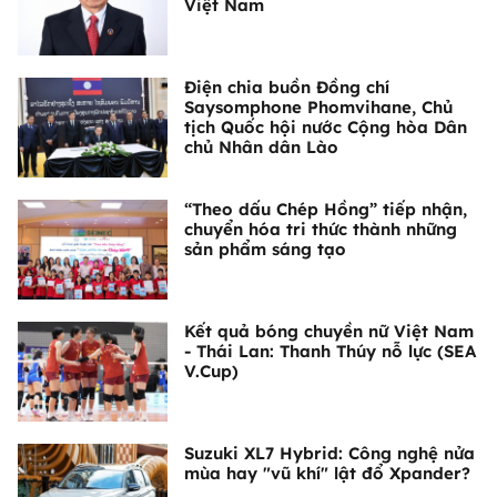
Việt Nam
Điện chia buồn Đồng chí
Saysomphone Phomvihane, Chủ
tịch Quốc hội nước Cộng hòa Dân
chủ Nhân dân Lào
“Theo dấu Chép Hồng” tiếp nhận,
chuyển hóa tri thức thành những
sản phẩm sáng tạo
Kết quả bóng chuyền nữ Việt Nam
- Thái Lan: Thanh Thúy nỗ lực (SEA
V.Cup)
Suzuki XL7 Hybrid: Công nghệ nửa
mùa hay "vũ khí" lật đổ Xpander?