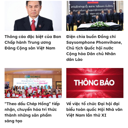
Thông cáo đặc biệt của Ban
Điện chia buồn Đồng chí
Chấp hành Trung ương
Saysomphone Phomvihane,
Đảng Cộng sản Việt Nam
Chủ tịch Quốc hội nước
Cộng hòa Dân chủ Nhân
dân Lào
“Theo dấu Chép Hồng” tiếp
Về việc tổ chức Đại hội đại
nhận, chuyển hóa tri thức
biểu toàn quốc Hội Nhà văn
thành những sản phẩm
Việt Nam lần thứ XI
sáng tạo