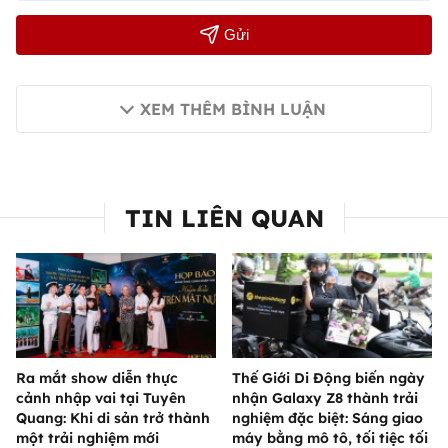
Gửi
XEM THÊM BÌNH LUẬN
TIN LIÊN QUAN
Ra mắt show diễn thực
Thế Giới Di Động biến ngày
cảnh nhập vai tại Tuyên
nhận Galaxy Z8 thành trải
Quang: Khi di sản trở thành
nghiệm đặc biệt: Sáng giao
một trải nghiệm mới
máy bằng mô tô, tối tiệc tối