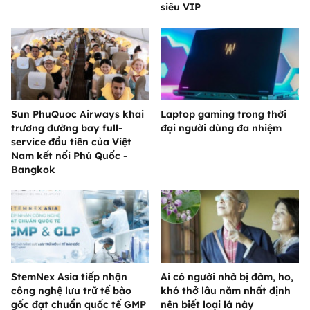
siêu VIP
Sun PhuQuoc Airways khai
Laptop gaming trong thời
trương đường bay full-
đại người dùng đa nhiệm
service đầu tiên của Việt
Nam kết nối Phú Quốc -
Bangkok
StemNex Asia tiếp nhận
Ai có người nhà bị đàm, ho,
công nghệ lưu trữ tế bào
khó thở lâu năm nhất định
gốc đạt chuẩn quốc tế GMP
nên biết loại lá này