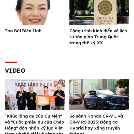
Thơ Bùi Biên Linh
Công trình kinh điển về lịch
sử tôn giáo Trung Quốc
trong thế kỷ XX
VIDEO
"Khúc lãng du của Cụ Mén"
So sánh Honda CR-V L và
và "Cuộc phiêu du của Chép
CR-V RS 2025: Động cơ
Hồng" đón nhận kỷ lục Việt
Hybrid hay xăng truyền
Nam và thế giới về sáng tác
thống?