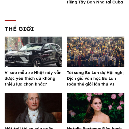
tiếng Tây Ban Nha tại Cuba
THẾ GIỚI
Vì sao mẫu xe Nhật này vẫn
Tôi sang Ba Lan dự Hội nghị
được yêu thích dù không
Dịch giả văn học Ba Lan
thiếu lựa chọn khác?
toàn thế giới lần thứ VI
Mặt trời thi ca của nước
Natalie Portman: Đóa bạch