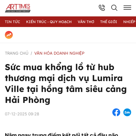
TIN TỨC
KIẾN TRÚC - QUY HOẠCH
VĂN THƠ
THẾ GIỚI
NHIẾP
TRANG CHỦ
VĂN HÓA DOANH NGHIỆP
Sức mua khổng lồ từ hub
thương mại dịch vụ Lumira
Ville tại hồng tâm siêu cảng
Hải Phòng
07-12-2025 09:28
Nằm ngay trung điểm kết nối tất cả đầu não