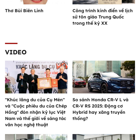
Thơ Bùi Biên Linh
Công trình kinh điển về lịch
sử tôn giáo Trung Quốc
trong thế kỷ XX
VIDEO
"Khúc lãng du của Cụ Mén"
So sánh Honda CR-V L và
và "Cuộc phiêu du của Chép
CR-V RS 2025: Động cơ
Hồng" đón nhận kỷ lục Việt
Hybrid hay xăng truyền
Nam và thế giới về sáng tác
thống?
văn học nghệ thuật