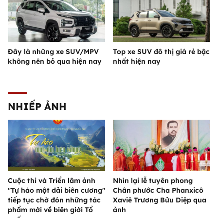
Đây là những xe SUV/MPV
Top xe SUV đô thị giá rẻ bậc
không nên bỏ qua hiện nay
nhất hiện nay
NHIẾP ẢNH
Cuộc thi và Triển lãm ảnh
Nhìn lại lễ tuyên phong
"Tự hào một dải biên cương"
Chân phước Cha Phanxicô
tiếp tục chờ đón những tác
Xaviê Trương Bửu Diệp qua
phẩm mới về biên giới Tổ
ảnh