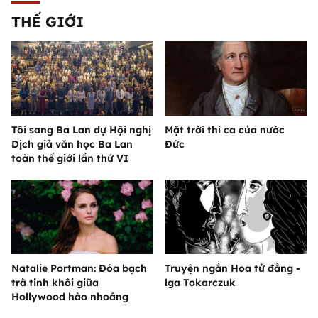
THẾ GIỚI
Tôi sang Ba Lan dự Hội nghị
Mặt trời thi ca của nước
Dịch giả văn học Ba Lan
Đức
toàn thế giới lần thứ VI
Natalie Portman: Đóa bạch
Truyện ngắn Hoa tử đằng -
trà tinh khôi giữa
lga Tokarczuk
Hollywood hào nhoáng