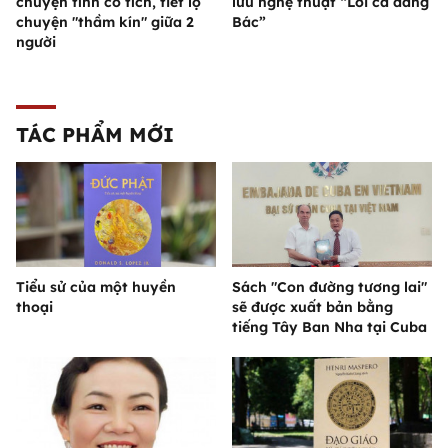
chuyện tình cổ tích, tiết lộ
lưu nghệ thuật “Lời ca dâng
chuyện "thầm kín" giữa 2
Bác”
người
TÁC PHẨM MỚI
Tiểu sử của một huyền
Sách "Con đường tương lai"
thoại
sẽ được xuất bản bằng
tiếng Tây Ban Nha tại Cuba