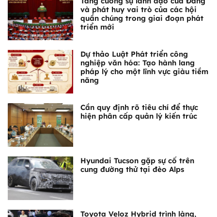
Tăng cường sự lãnh đạo của Đảng
và phát huy vai trò của các hội
quần chúng trong giai đoạn phát
triển mới
Dự thảo Luật Phát triển công
nghiệp văn hóa: Tạo hành lang
pháp lý cho một lĩnh vực giàu tiềm
năng
Cần quy định rõ tiêu chí để thực
hiện phân cấp quản lý kiến trúc
Hyundai Tucson gặp sự cố trên
cung đường thử tại đèo Alps
Toyota Veloz Hybrid trình làng,