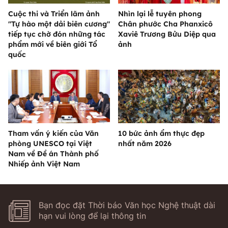
Cuộc thi và Triển lãm ảnh
Nhìn lại lễ tuyên phong
"Tự hào một dải biên cương"
Chân phước Cha Phanxicô
tiếp tục chờ đón những tác
Xaviê Trương Bửu Diệp qua
phẩm mới về biên giới Tổ
ảnh
quốc
Tham vấn ý kiến của Văn
10 bức ảnh ẩm thực đẹp
phòng UNESCO tại Việt
nhất năm 2026
Nam về Đề án Thành phố
Nhiếp ảnh Việt Nam
Bạn đọc đặt Thời báo Văn học Nghệ thuật dài
hạn vui lòng để lại thông tin