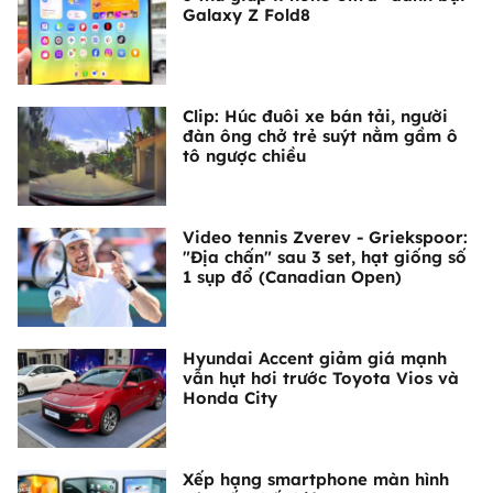
Galaxy Z Fold8
Clip: Húc đuôi xe bán tải, người
đàn ông chở trẻ suýt nằm gầm ô
tô ngược chiều
Video tennis Zverev - Griekspoor:
"Địa chấn" sau 3 set, hạt giống số
1 sụp đổ (Canadian Open)
Hyundai Accent giảm giá mạnh
vẫn hụt hơi trước Toyota Vios và
Honda City
Xếp hạng smartphone màn hình