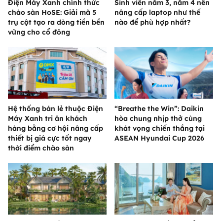
Điện Máy Xanh chính thức
Sinh viên năm 3, năm 4 nên
chào sàn HoSE: Giải mã 5
nâng cấp laptop như thế
trụ cột tạo ra dòng tiền bền
nào để phù hợp nhất?
vững cho cổ đông
Hệ thống bán lẻ thuộc Điện
“Breathe the Win”: Daikin
Máy Xanh tri ân khách
hòa chung nhịp thở cùng
hàng bằng cơ hội nâng cấp
khát vọng chiến thắng tại
thiết bị giá cực tốt ngay
ASEAN Hyundai Cup 2026
thời điểm chào sàn