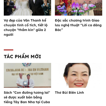
Vợ đẹp của Văn Thanh kể
Đặc sắc chương trình Giao
chuyện tình cổ tích, tiết lộ
lưu nghệ thuật “Lời ca dâng
chuyện "thầm kín" giữa 2
Bác”
người
TÁC PHẨM MỚI
Sách "Con đường tương lai"
Thơ Bùi Biên Linh
sẽ được xuất bản bằng
tiếng Tây Ban Nha tại Cuba