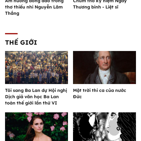
Âm hưởng đồng dao trong
Chùm thơ kỷ niệm Ngày
thơ thiếu nhi Nguyễn Lãm
Thương binh - Liệt sĩ
Thắng
THẾ GIỚI
Tôi sang Ba Lan dự Hội nghị
Mặt trời thi ca của nước
Dịch giả văn học Ba Lan
Đức
toàn thế giới lần thứ VI