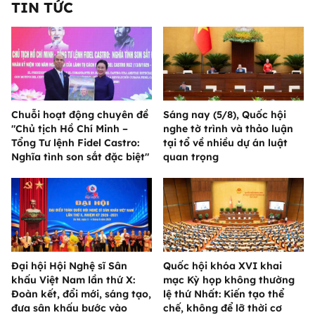
TIN TỨC
Chuỗi hoạt động chuyên đề
Sáng nay (5/8), Quốc hội
"Chủ tịch Hồ Chí Minh –
nghe tờ trình và thảo luận
Tổng Tư lệnh Fidel Castro:
tại tổ về nhiều dự án luật
Nghĩa tình son sắt đặc biệt"
quan trọng
Đại hội Hội Nghệ sĩ Sân
Quốc hội khóa XVI khai
khấu Việt Nam lần thứ X:
mạc Kỳ họp không thường
Đoàn kết, đổi mới, sáng tạo,
lệ thứ Nhất: Kiến tạo thể
đưa sân khấu bước vào
chế, không để lỡ thời cơ