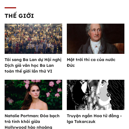
THẾ GIỚI
Tôi sang Ba Lan dự Hội nghị
Mặt trời thi ca của nước
Dịch giả văn học Ba Lan
Đức
toàn thế giới lần thứ VI
Natalie Portman: Đóa bạch
Truyện ngắn Hoa tử đằng -
trà tinh khôi giữa
lga Tokarczuk
Hollywood hào nhoáng