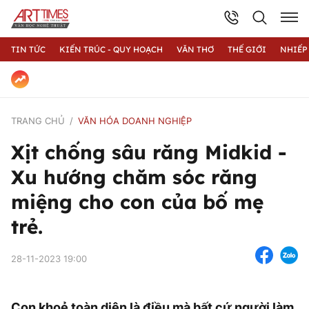
TIN TỨC
KIẾN TRÚC - QUY HOẠCH
VĂN THƠ
THẾ GIỚI
NHIẾP
TRANG CHỦ
VĂN HÓA DOANH NGHIỆP
Xịt chống sâu răng Midkid -
Xu hướng chăm sóc răng
miệng cho con của bố mẹ
trẻ.
28-11-2023 19:00
Con khoẻ toàn diện là điều mà bất cứ người làm