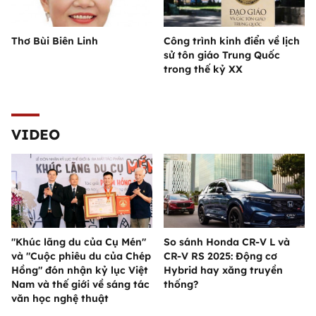
Thơ Bùi Biên Linh
Công trình kinh điển về lịch
sử tôn giáo Trung Quốc
trong thế kỷ XX
VIDEO
"Khúc lãng du của Cụ Mén"
So sánh Honda CR-V L và
và "Cuộc phiêu du của Chép
CR-V RS 2025: Động cơ
Hồng" đón nhận kỷ lục Việt
Hybrid hay xăng truyền
Nam và thế giới về sáng tác
thống?
văn học nghệ thuật