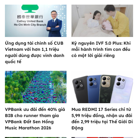
Ứng dụng tài chính số CUB
Kỷ nguyên IVF 5.0 Plus: Khi
Vietnam với hơn 1,1 triệu
mỗi hành trình tìm con đều
người dùng được vinh danh
có một lời giải riêng
quốc tế
VPBank ưu đãi đến 40% giá
Mua REDMI 17 Series chỉ từ
BIB cho runner tham gia
5,99 triệu đồng, nhận ưu đãi
VPBank Đất Sen Hồng
đến 2,99 triệu tại Thế Giới Di
Music Marathon 2026
Động