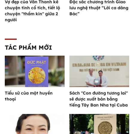
Vợ đẹp của Văn Thanh kể
Đặc sắc chương trình Giao
chuyện tình cổ tích, tiết lộ
lưu nghệ thuật “Lời ca dâng
chuyện "thầm kín" giữa 2
Bác”
người
TÁC PHẨM MỚI
Tiểu sử của một huyền
Sách "Con đường tương lai"
thoại
sẽ được xuất bản bằng
tiếng Tây Ban Nha tại Cuba