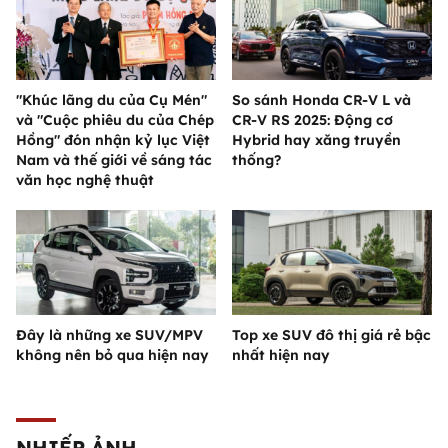
"Khúc lãng du của Cụ Mén"
So sánh Honda CR-V L và
và "Cuộc phiêu du của Chép
CR-V RS 2025: Động cơ
Hồng" đón nhận kỷ lục Việt
Hybrid hay xăng truyền
Nam và thế giới về sáng tác
thống?
văn học nghệ thuật
Đây là những xe SUV/MPV
Top xe SUV đô thị giá rẻ bậc
không nên bỏ qua hiện nay
nhất hiện nay
NHIẾP ẢNH