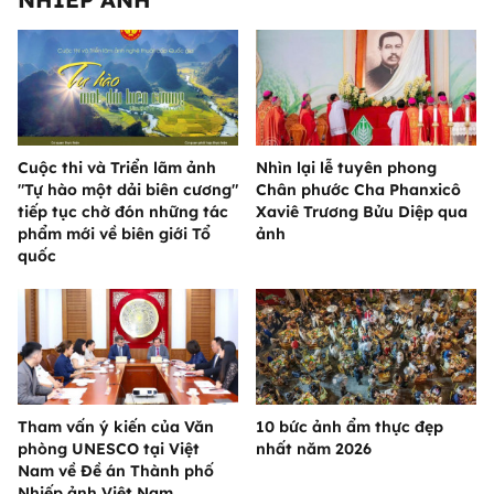
Cuộc thi và Triển lãm ảnh
Nhìn lại lễ tuyên phong
"Tự hào một dải biên cương"
Chân phước Cha Phanxicô
tiếp tục chờ đón những tác
Xaviê Trương Bửu Diệp qua
phẩm mới về biên giới Tổ
ảnh
quốc
Tham vấn ý kiến của Văn
10 bức ảnh ẩm thực đẹp
phòng UNESCO tại Việt
nhất năm 2026
Nam về Đề án Thành phố
Nhiếp ảnh Việt Nam