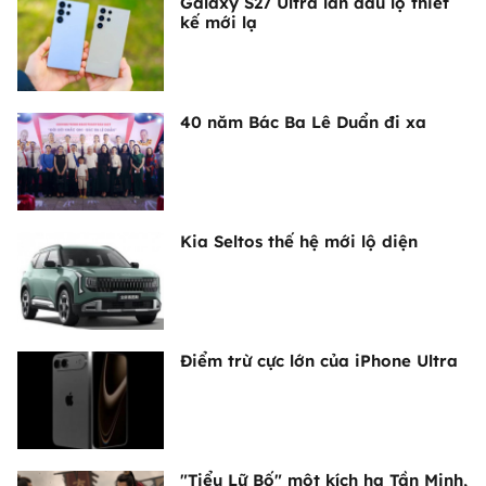
Galaxy S27 Ultra lần đầu lộ thiết
kế mới lạ
40 năm Bác Ba Lê Duẩn đi xa
Kia Seltos thế hệ mới lộ diện
Điểm trừ cực lớn của iPhone Ultra
"Tiểu Lữ Bố" một kích hạ Tần Minh,