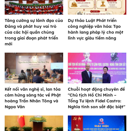
Tăng cường sự lãnh đạo của
Dự thảo Luật Phát triển
Đảng và phát huy vai trò
công nghiệp văn hóa: Tạo
của các hội quần chúng
hành lang pháp lý cho một
trong giai đoạn phát triển
lĩnh vực giàu tiềm năng
mới
Kết nối văn nghệ sĩ, lan tỏa
Chuỗi hoạt động chuyên đề
cảm hứng sáng tác về Phật
"Chủ tịch Hồ Chí Minh –
hoàng Trần Nhân Tông và
Tổng Tư lệnh Fidel Castro:
Ngọa Vân
Nghĩa tình son sắt đặc biệt"