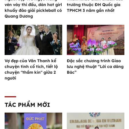
vén váy thi đấu, dàn hot girl
trường thuộc ĐH Quốc gia
khuấy đảo giải pickleball có
TPHCM 3 năm gần nhất
Quang Dương
Vợ đẹp của Văn Thanh kể
Đặc sắc chương trình Giao
chuyện tình cổ tích, tiết lộ
lưu nghệ thuật “Lời ca dâng
chuyện "thầm kín" giữa 2
Bác”
người
TÁC PHẨM MỚI