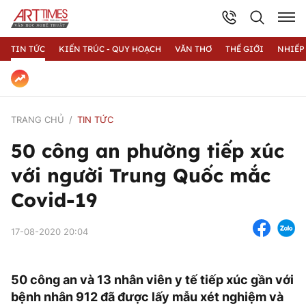
TIN TỨC
KIẾN TRÚC - QUY HOẠCH
VĂN THƠ
THẾ GIỚI
NHIẾP
TRANG CHỦ
TIN TỨC
50 công an phường tiếp xúc
với người Trung Quốc mắc
Covid-19
17-08-2020 20:04
50 công an và 13 nhân viên y tế tiếp xúc gần với
bệnh nhân 912 đã được lấy mẫu xét nghiệm và