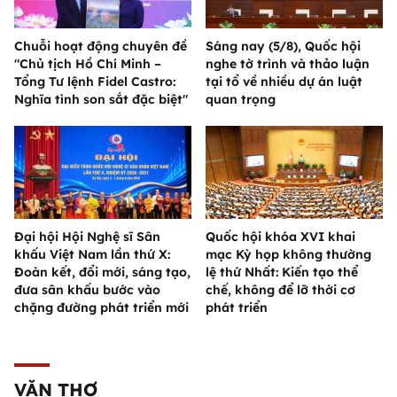
Chuỗi hoạt động chuyên đề
Sáng nay (5/8), Quốc hội
"Chủ tịch Hồ Chí Minh –
nghe tờ trình và thảo luận
Tổng Tư lệnh Fidel Castro:
tại tổ về nhiều dự án luật
Nghĩa tình son sắt đặc biệt"
quan trọng
Đại hội Hội Nghệ sĩ Sân
Quốc hội khóa XVI khai
khấu Việt Nam lần thứ X:
mạc Kỳ họp không thường
Đoàn kết, đổi mới, sáng tạo,
lệ thứ Nhất: Kiến tạo thể
đưa sân khấu bước vào
chế, không để lỡ thời cơ
chặng đường phát triển mới
phát triển
VĂN THƠ