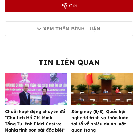
Gửi
XEM THÊM BÌNH LUẬN
TIN LIÊN QUAN
Chuỗi hoạt động chuyên đề
Sáng nay (5/8), Quốc hội
"Chủ tịch Hồ Chí Minh –
nghe tờ trình và thảo luận
Tổng Tư lệnh Fidel Castro:
tại tổ về nhiều dự án luật
Nghĩa tình son sắt đặc biệt"
quan trọng