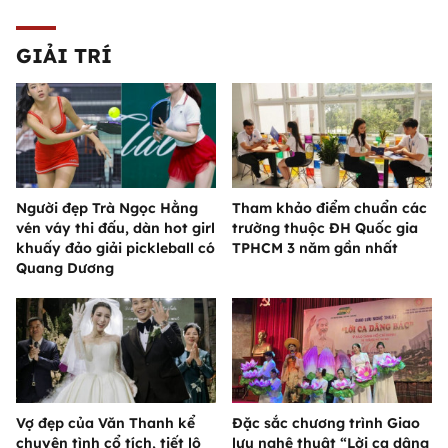
GIẢI TRÍ
Người đẹp Trà Ngọc Hằng
Tham khảo điểm chuẩn các
vén váy thi đấu, dàn hot girl
trường thuộc ĐH Quốc gia
khuấy đảo giải pickleball có
TPHCM 3 năm gần nhất
Quang Dương
Vợ đẹp của Văn Thanh kể
Đặc sắc chương trình Giao
chuyện tình cổ tích, tiết lộ
lưu nghệ thuật “Lời ca dâng