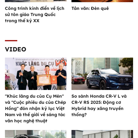
Công trình kinh điển về lịch
Tản văn: Đèn quê
sử tôn giáo Trung Quốc
trong thế kỷ XX
VIDEO
"Khúc lãng du của Cụ Mén"
So sánh Honda CR-V L và
và "Cuộc phiêu du của Chép
CR-V RS 2025: Động cơ
Hồng" đón nhận kỷ lục Việt
Hybrid hay xăng truyền
Nam và thế giới về sáng tác
thống?
văn học nghệ thuật