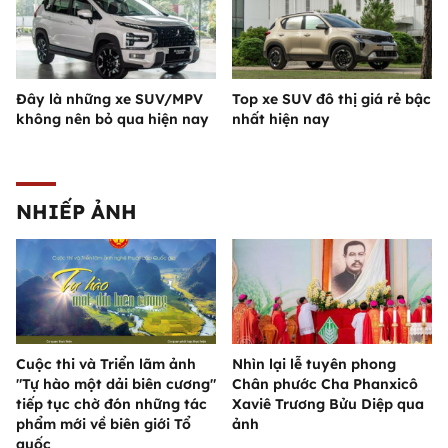
Đây là những xe SUV/MPV
Top xe SUV đô thị giá rẻ bậc
không nên bỏ qua hiện nay
nhất hiện nay
NHIẾP ẢNH
Cuộc thi và Triển lãm ảnh
Nhìn lại lễ tuyên phong
"Tự hào một dải biên cương"
Chân phước Cha Phanxicô
tiếp tục chờ đón những tác
Xaviê Trương Bửu Diệp qua
phẩm mới về biên giới Tổ
ảnh
quốc