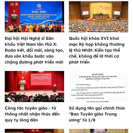
Đại hội Hội Nghệ sĩ Sân
Quốc hội khóa XVI khai
khấu Việt Nam lần thứ X:
mạc Kỳ họp không thường
Đoàn kết, đổi mới, sáng tạo,
lệ thứ Nhất: Kiến tạo thể
đưa sân khấu bước vào
chế, không để lỡ thời cơ
chặng đường phát triển mới
phát triển
Công tác tuyên giáo - từ
Sử dụng tên gọi chính thức
thống nhất nhận thức đến
"Ban Tuyên giáo Trung
quy tụ lòng dân
ương" từ 1/8