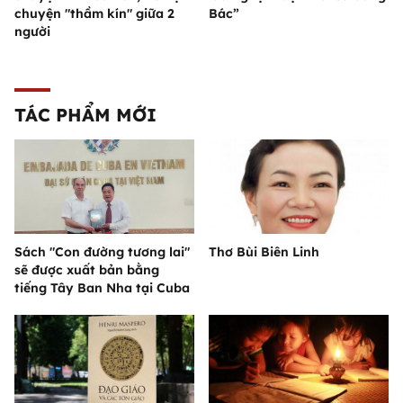
chuyện "thầm kín" giữa 2
Bác”
người
TÁC PHẨM MỚI
Sách "Con đường tương lai"
Thơ Bùi Biên Linh
sẽ được xuất bản bằng
tiếng Tây Ban Nha tại Cuba