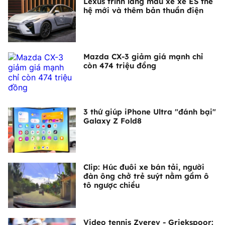
Lexus trình làng mẫu xe xe ES thế
hệ mới và thêm bản thuần điện
Mazda CX-3 giảm giá mạnh chỉ
còn 474 triệu đồng
3 thứ giúp iPhone Ultra "đánh bại"
Galaxy Z Fold8
Clip: Húc đuôi xe bán tải, người
đàn ông chở trẻ suýt nằm gầm ô
tô ngược chiều
Video tennis Zverev - Griekspoor: