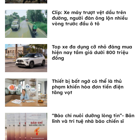
Clip: Xe máy trượt vệt dầu trên
đường, người đàn ông lộn nhiều
vòng trước đầu ô tô
Top xe đa dụng cỡ nhỏ đáng mua
hiện nay tầm giá dưới 800 triệu
đồng
Thiết bị bất ngờ có thể là thủ
phạm khiến hóa đơn tiền điện
tăng vọt
“Báo chí nuôi dưỡng lòng tin”- Bản
lĩnh và trí tuệ nhà báo chiến sĩ