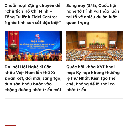
Chuỗi hoạt động chuyên đề
Sáng nay (5/8), Quốc hội
"Chủ tịch Hồ Chí Minh –
nghe tờ trình và thảo luận
Tổng Tư lệnh Fidel Castro:
tại tổ về nhiều dự án luật
Nghĩa tình son sắt đặc biệt"
quan trọng
Đại hội Hội Nghệ sĩ Sân
Quốc hội khóa XVI khai
khấu Việt Nam lần thứ X:
mạc Kỳ họp không thường
Đoàn kết, đổi mới, sáng tạo,
lệ thứ Nhất: Kiến tạo thể
đưa sân khấu bước vào
chế, không để lỡ thời cơ
chặng đường phát triển mới
phát triển