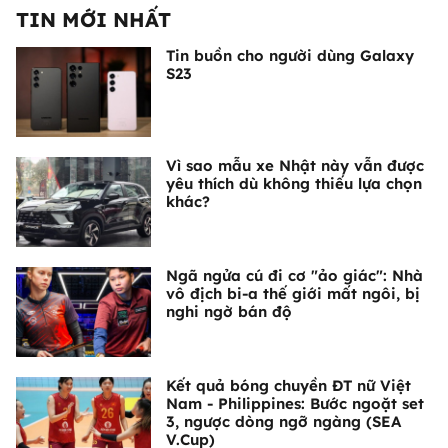
TIN MỚI NHẤT
Tin buồn cho người dùng Galaxy
S23
Vì sao mẫu xe Nhật này vẫn được
yêu thích dù không thiếu lựa chọn
khác?
Ngã ngửa cú đi cơ "ảo giác": Nhà
vô địch bi-a thế giới mất ngôi, bị
nghi ngờ bán độ
Kết quả bóng chuyền ĐT nữ Việt
Nam - Philippines: Bước ngoặt set
3, ngược dòng ngỡ ngàng (SEA
V.Cup)