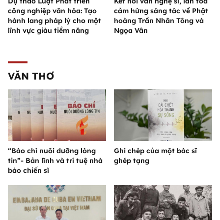
Dự thảo Luật Phát triển
Kết nối văn nghệ sĩ, lan tỏa
công nghiệp văn hóa: Tạo
cảm hứng sáng tác về Phật
hành lang pháp lý cho một
hoàng Trần Nhân Tông và
lĩnh vực giàu tiềm năng
Ngọa Vân
VĂN THƠ
“Báo chí nuôi dưỡng lòng
Ghi chép của một bác sĩ
tin”- Bản lĩnh và trí tuệ nhà
ghép tạng
báo chiến sĩ