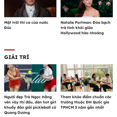
Mặt trời thi ca của nước
Natalie Portman: Đóa bạch
Đức
trà tinh khôi giữa
Hollywood hào nhoáng
GIẢI TRÍ
Người đẹp Trà Ngọc Hằng
Tham khảo điểm chuẩn các
vén váy thi đấu, dàn hot girl
trường thuộc ĐH Quốc gia
khuấy đảo giải pickleball có
TPHCM 3 năm gần nhất
Quang Dương