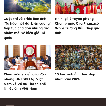
Cuộc thi và Triển lãm ảnh
Nhìn lại lễ tuyên phong
"Tự hào một dải biên cương"
Chân phước Cha Phanxicô
tiếp tục chờ đón những tác
Xaviê Trương Bửu Diệp qua
phẩm mới về biên giới Tổ
ảnh
quốc
Tham vấn ý kiến của Văn
10 bức ảnh ẩm thực đẹp
phòng UNESCO tại Việt
nhất năm 2026
Nam về Đề án Thành phố
Nhiếp ảnh Việt Nam