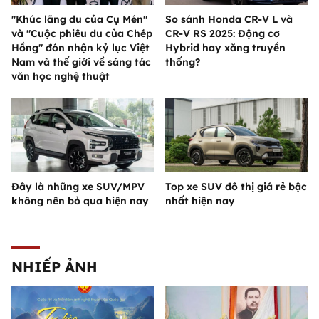
"Khúc lãng du của Cụ Mén"
So sánh Honda CR-V L và
và "Cuộc phiêu du của Chép
CR-V RS 2025: Động cơ
Hồng" đón nhận kỷ lục Việt
Hybrid hay xăng truyền
Nam và thế giới về sáng tác
thống?
văn học nghệ thuật
Đây là những xe SUV/MPV
Top xe SUV đô thị giá rẻ bậc
không nên bỏ qua hiện nay
nhất hiện nay
NHIẾP ẢNH