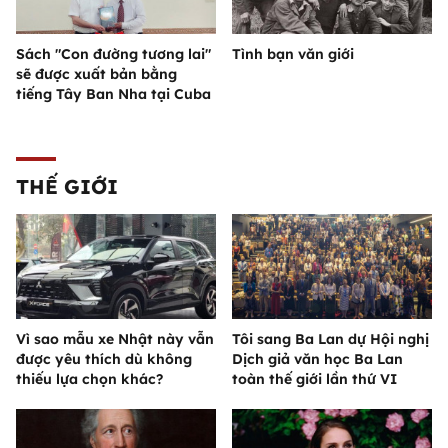
Sách "Con đường tương lai"
Tình bạn văn giới
sẽ được xuất bản bằng
tiếng Tây Ban Nha tại Cuba
THẾ GIỚI
Vì sao mẫu xe Nhật này vẫn
Tôi sang Ba Lan dự Hội nghị
được yêu thích dù không
Dịch giả văn học Ba Lan
thiếu lựa chọn khác?
toàn thế giới lần thứ VI