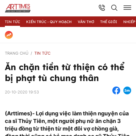
TIN TỨC
KIẾN TRÚC - QUY HOẠCH
VĂN THƠ
THẾ GIỚI
NHIẾP
TRANG CHỦ
TIN TỨC
Ăn chặn tiền từ thiện có thể
bị phạt tù chung thân
20-10-2020 19:53
(Arttimes)- Lợi dụng việc làm thiện nguyện của
ca sĩ Thủy Tiên, một người phụ nữ ăn chặn 3
triệu đồng từ thiện từ một đôi vợ chồng già,