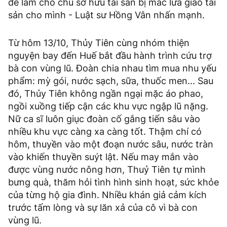
để làm cho chủ sở hữu tài sản bị mắc lừa giao tài
sản cho mình - Luật sư Hồng Vân nhấn mạnh.
Từ hôm 13/10, Thủy Tiên cùng nhóm thiện
nguyện bay đến Huế bắt đầu hành trình cứu trợ
bà con vùng lũ. Đoàn chia nhau tìm mua nhu yếu
phẩm: mỳ gói, nước sạch, sữa, thuốc men... Sau
đó, Thủy Tiên không ngần ngại mặc áo phao,
ngồi xuồng tiếp cận các khu vực ngập lũ nặng.
Nữ ca sĩ luôn giục đoàn cố gắng tiến sâu vào
nhiều khu vực càng xa càng tốt. Thậm chí có
hôm, thuyền vào một đoạn nước sâu, nước tràn
vào khiến thuyền suýt lật. Nếu may mắn vào
được vùng nước nông hơn, Thuỷ Tiên tự mình
bưng quà, thăm hỏi tình hình sinh hoạt, sức khỏe
của từng hộ gia đình. Nhiều khán giả cảm kích
trước tấm lòng và sự lăn xả của cô vì bà con
vùng lũ.