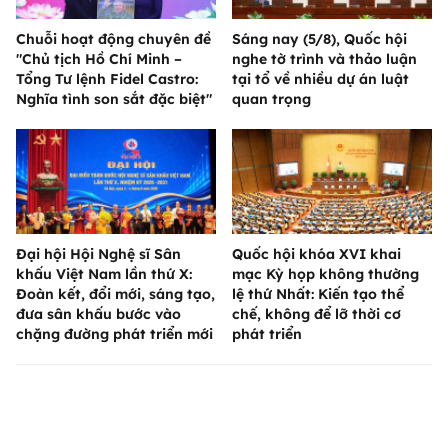
Chuỗi hoạt động chuyên đề
Sáng nay (5/8), Quốc hội
"Chủ tịch Hồ Chí Minh –
nghe tờ trình và thảo luận
Tổng Tư lệnh Fidel Castro:
tại tổ về nhiều dự án luật
Nghĩa tình son sắt đặc biệt"
quan trọng
Đại hội Hội Nghệ sĩ Sân
Quốc hội khóa XVI khai
khấu Việt Nam lần thứ X:
mạc Kỳ họp không thường
Đoàn kết, đổi mới, sáng tạo,
lệ thứ Nhất: Kiến tạo thể
đưa sân khấu bước vào
chế, không để lỡ thời cơ
chặng đường phát triển mới
phát triển