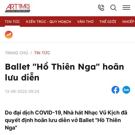
TIN TỨC
KIẾN TRÚC - QUY HOẠCH
VĂN THƠ
THẾ GIỚI
NHIẾP
TRANG CHỦ
TIN TỨC
Ballet "Hồ Thiên Nga" hoãn
lưu diễn
13-08-2020 09:24
Do đại dịch COVID-19, Nhà hát Nhạc Vũ Kịch đã
quyết định hoãn lưu diễn vở Ballet "Hồ Thiên
Nga"