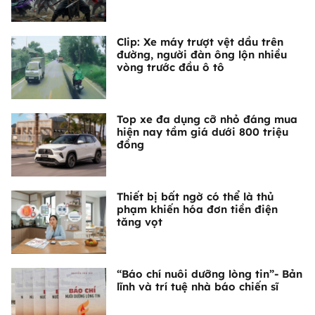
Clip: Xe máy trượt vệt dầu trên
đường, người đàn ông lộn nhiều
vòng trước đầu ô tô
Top xe đa dụng cỡ nhỏ đáng mua
hiện nay tầm giá dưới 800 triệu
đồng
Thiết bị bất ngờ có thể là thủ
phạm khiến hóa đơn tiền điện
tăng vọt
“Báo chí nuôi dưỡng lòng tin”- Bản
lĩnh và trí tuệ nhà báo chiến sĩ