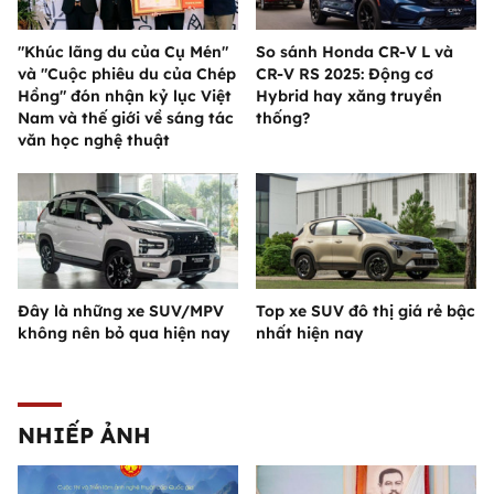
"Khúc lãng du của Cụ Mén"
So sánh Honda CR-V L và
và "Cuộc phiêu du của Chép
CR-V RS 2025: Động cơ
Hồng" đón nhận kỷ lục Việt
Hybrid hay xăng truyền
Nam và thế giới về sáng tác
thống?
văn học nghệ thuật
Đây là những xe SUV/MPV
Top xe SUV đô thị giá rẻ bậc
không nên bỏ qua hiện nay
nhất hiện nay
NHIẾP ẢNH