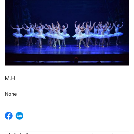
M.H
None