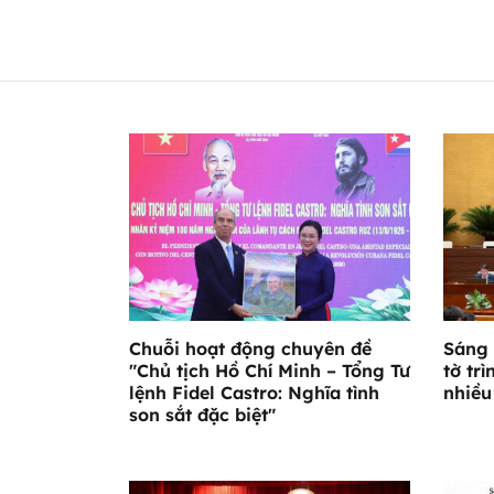
Chuỗi hoạt động chuyên đề
Sáng 
"Chủ tịch Hồ Chí Minh – Tổng Tư
tờ trì
lệnh Fidel Castro: Nghĩa tình
nhiều
son sắt đặc biệt"