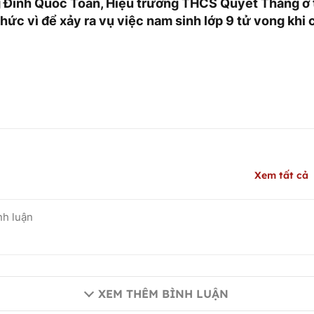
g Đinh Quốc Toản, Hiệu trưởng THCS Quyết Thắng ở 
ức vì để xảy ra vụ việc nam sinh lớp 9 tử vong khi c
Xem tất cả
XEM THÊM BÌNH LUẬN