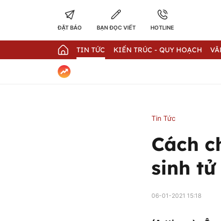
ĐẶT BÁO
BẠN ĐỌC VIẾT
HOTLINE
TIN TỨC
KIẾN TRÚC - QUY HOẠCH
VĂ
Tin Tức
Cách c
sinh tử
06-01-2021 15:18