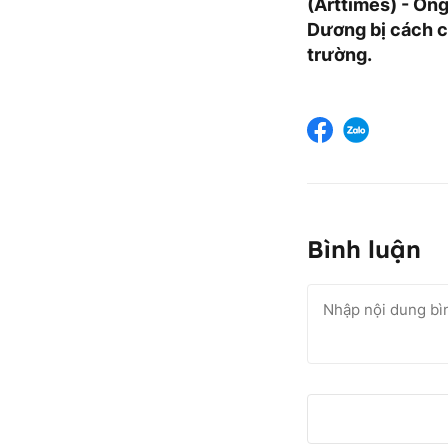
(Arttimes) - Ôn
Dương bị cách ch
trường.
Bình luận