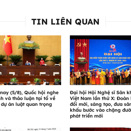
TIN LIÊN QUAN
nay (5/8), Quốc hội nghe
Đại hội Hội Nghệ sĩ Sân k
nh và thảo luận tại tổ về
Việt Nam lần thứ X: Đoàn 
 dự án luật quan trọng
đổi mới, sáng tạo, đưa sâ
khấu bước vào chặng đư
phát triển mới