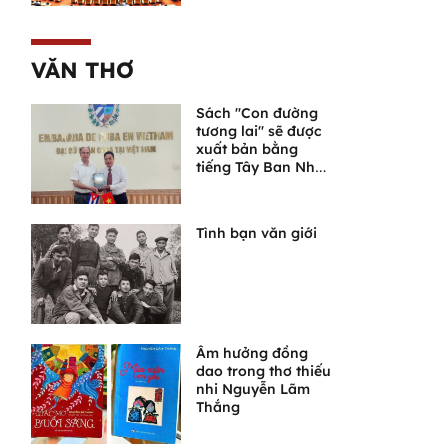
lỡ thời cơ phát
triển
VĂN THƠ
Sách "Con đường
tương lai" sẽ được
xuất bản bằng
tiếng Tây Ban Nha
tại Cuba
Tình bạn văn giới
Âm hưởng đồng
dao trong thơ thiếu
nhi Nguyễn Lãm
Thắng