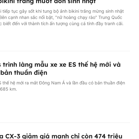
ikini trắng muốt đón sinh nhật
 tiếp tục gây sốt khi tung bộ ảnh bikini trắng mừng sinh nhật
 Bên cạnh nhan sắc nổi bật, "nữ hoàng chạy rào" Trung Quốc
 biết đến với thành tích ấn tượng cùng cá tính đầy tranh cãi.
 trình làng mẫu xe xe ES thế hệ mới và
bản thuần điện
 thế hệ mới ra mắt Đông Nam Á và lần đầu có bản thuần điện
 685 km.
 CX-3 giảm giá mạnh chỉ còn 474 triệu