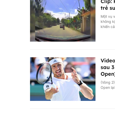
Clip:
trẻ s
Một vụ v
không kị
khiến cả
Video
sau 3
Open
(Vòng 2)
Open lại