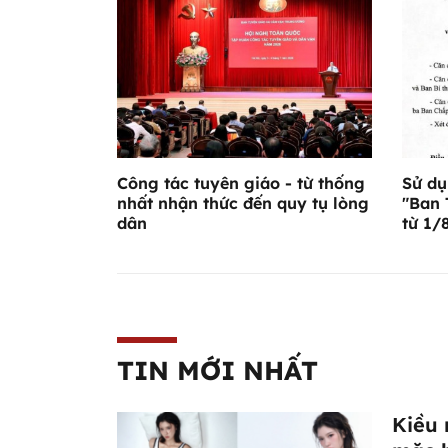
Công tác tuyên giáo - từ thống
Sử dụ
nhất nhận thức đến quy tụ lòng
"Ban 
dân
từ 1/
TIN MỚI NHẤT
Kiều 