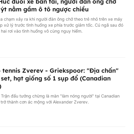
 Húc đuôi xe bán tải, người đàn ông chở
uýt nằm gầm ô tô ngược chiều
a chạm xảy ra khi người đàn ông chở theo trẻ nhỏ trên xe máy
p xử lý trước tình huống xe phía trước giảm tốc. Cú ngã sau đó
 hai rơi vào tình huống vô cùng nguy hiểm.
 tennis Zverev - Griekspoor: "Địa chấn"
 set, hạt giống số 1 sụp đổ (Canadian
)
 Trận đấu tưởng chừng là màn "làm nóng người" tại Canadian
 trở thành cơn ác mộng với Alexander Zverev.