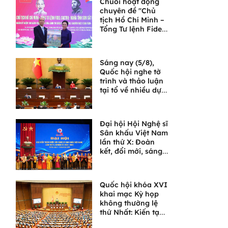
Chuỗi hoạt động
chuyên đề "Chủ
tịch Hồ Chí Minh –
Tổng Tư lệnh Fidel
Castro: Nghĩa tình
son sắt đặc biệt"
Sáng nay (5/8),
Quốc hội nghe tờ
trình và thảo luận
tại tổ về nhiều dự
án luật quan trọng
Đại hội Hội Nghệ sĩ
Sân khấu Việt Nam
lần thứ X: Đoàn
kết, đổi mới, sáng
tạo, đưa sân khấu
bước vào chặng
đường phát triển
Quốc hội khóa XVI
mới
khai mạc Kỳ họp
không thường lệ
thứ Nhất: Kiến tạo
thể chế, không để