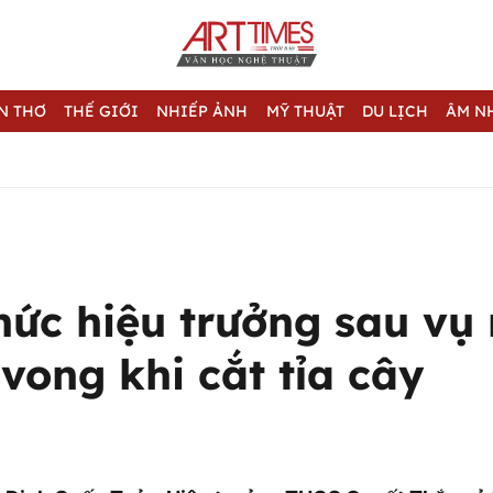
N THƠ
THẾ GIỚI
NHIẾP ẢNH
MỸ THUẬT
DU LỊCH
ÂM N
hức hiệu trưởng sau vụ
 vong khi cắt tỉa cây