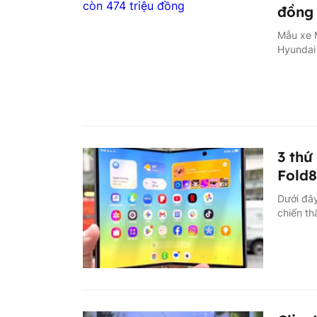
đồng
Mẫu xe M
Hyundai
3 thứ
Fold8
Dưới đây
chiến th