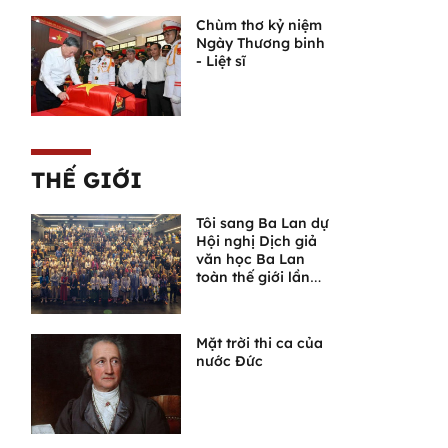
Chùm thơ kỷ niệm
Ngày Thương binh
- Liệt sĩ
THẾ GIỚI
Tôi sang Ba Lan dự
Hội nghị Dịch giả
văn học Ba Lan
toàn thế giới lần
thứ VI
Mặt trời thi ca của
nước Đức