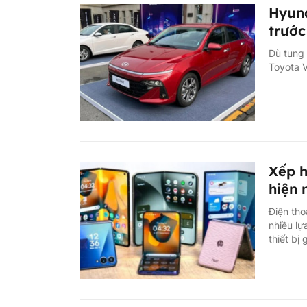
Hyund
trước
Dù tung 
Toyota V
Xếp h
hiện 
Điện tho
nhiều l
thiết bị