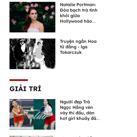
Natalie Portman:
Đóa bạch trà tinh
khôi giữa
Hollywood hào
nhoáng
Truyện ngắn Hoa
tử đằng - lga
Tokarczuk
GIẢI TRÍ
Người đẹp Trà
Ngọc Hằng vén
váy thi đấu, dàn
hot girl khuấy đảo
giải pickleball có
Quang Dương