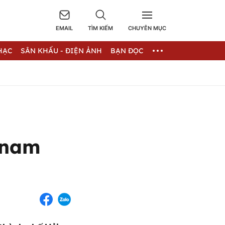
EMAIL
TÌM KIẾM
CHUYÊN MỤC
HẠC
SÂN KHẤU - ĐIỆN ẢNH
BẠN ĐỌC
 nam