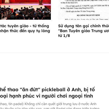
tác tuyên giáo - từ thống
Sử dụng tên gọi chính thứ
nhận thức đến quy tụ lòng
"Ban Tuyên giáo Trung ư
từ 1/8
hể thao "ăn đứt" pickleball ở Anh, bị tố
oại hạnh phúc vì người chơi ngoại tình
 thao, tin padel) Không chỉ càn quét giới trung lưu ở nước Anh
ậu thuẫn của dàn siêu sao, cơn sốt Padel còn đang biến tướng