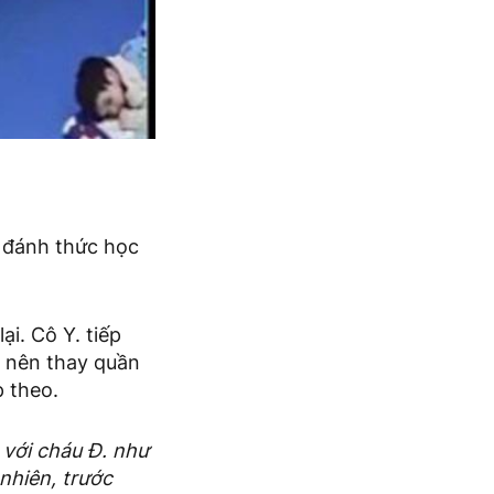
n đánh thức học
ại. Cô Y. tiếp
m nên thay quần
p theo.
 với cháu Đ. như
 nhiên, trước