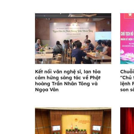
Kết nối văn nghệ sĩ, lan tỏa
Chuỗi
cảm hứng sáng tác về Phật
"Chủ 
hoàng Trần Nhân Tông và
lệnh 
Ngọa Vân
son s