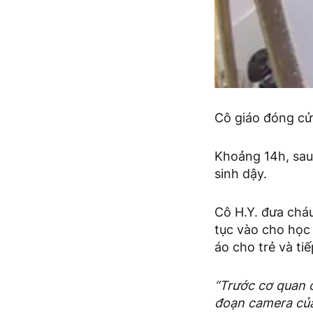
Cô giáo đóng cửa
Khoảng 14h, sau 
sinh dậy.
Cô H.Y. đưa cháu
tục vào cho học 
áo cho trẻ và ti
“Trước cơ quan 
đoạn camera của 