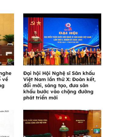
 nghe
Đại hội Hội Nghệ sĩ Sân khấu
ổ về
Việt Nam lần thứ X: Đoàn kết,
ng
đổi mới, sáng tạo, đưa sân
khấu bước vào chặng đường
phát triển mới