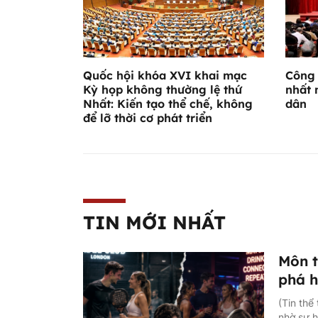
Quốc hội khóa XVI khai mạc
Công 
Kỳ họp không thường lệ thứ
nhất 
Nhất: Kiến tạo thể chế, không
dân
để lỡ thời cơ phát triển
TIN MỚI NHẤT
Môn t
phá h
(Tin thể
nhờ sự h