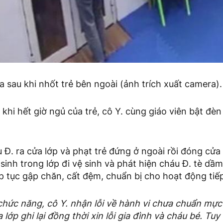
 sau khi nhốt trẻ bên ngoài (ảnh trích xuất camera).
khi hết giờ ngủ của trẻ, cô Y. cùng giáo viên bật đè
 Đ. ra cửa lớp và phạt trẻ đứng ở ngoài rồi đóng cửa l
sinh trong lớp đi vệ sinh và phát hiện cháu Đ. tè dầ
ếp tục gập chăn, cất đệm, chuẩn bị cho hoạt động tiế
chức năng, cô Y. nhận lỗi về hành vi chưa chuẩn mực
lớp ghi lại đồng thời xin lỗi gia đình và cháu bé. Tuy