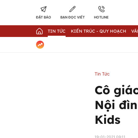
ĐẶT BÁO
BẠN ĐỌC VIẾT
HOTLINE
TIN TỨC
KIẾN TRÚC - QUY HOẠCH
VĂ
Tin Tức
Cô giáo
Nội đì
Kids
19-01-2021 09:11