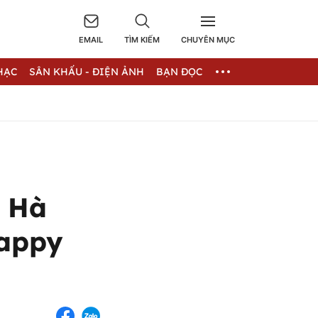
EMAIL
TÌM KIẾM
CHUYÊN MỤC
HẠC
SÂN KHẤU - ĐIỆN ẢNH
BẠN ĐỌC
: Hà
Happy