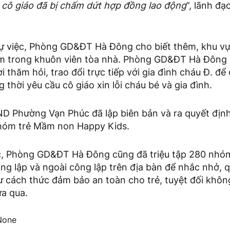
, cô giáo đã bị chấm dứt hợp đồng lao động
”, lãnh đ
sự việc, Phòng GD&ĐT Hà Đông cho biết thêm, khu vự
ằm trong khuôn viên tòa nhà. Phòng GD&ĐT Hà Đông 
ời thăm hỏi, trao đổi trực tiếp với gia đình cháu Đ. đ
 thời yêu cầu cô giáo xin lỗi cháu bé và gia đình.
D Phường Vạn Phúc đã lập biên bản và ra quyết định
hóm trẻ Mầm non Happy Kids.
c, Phòng GD&ĐT Hà Đông cũng đã triệu tập 280 nhóm 
 lập và ngoài công lập trên địa bàn để nhắc nhở, qu
 cách thức đảm bảo an toàn cho trẻ, tuyệt đối khôn
ừa qua.
one