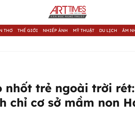
N THƠ
THẾ GIỚI
NHIẾP ẢNH
MỸ THUẬT
DU LỊCH
ÂM N
 nhốt trẻ ngoài trời rét
nh chỉ cơ sở mầm non 