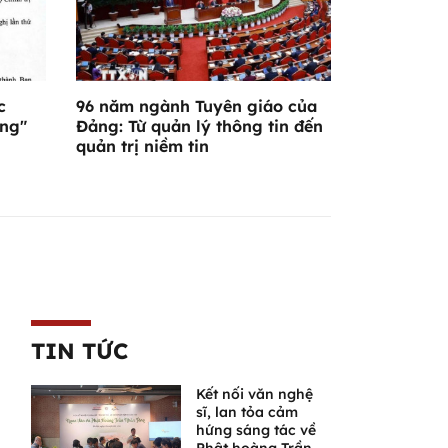
c
96 năm ngành Tuyên giáo của
ơng"
Đảng: Từ quản lý thông tin đến
quản trị niềm tin
TIN TỨC
Kết nối văn nghệ
sĩ, lan tỏa cảm
hứng sáng tác về