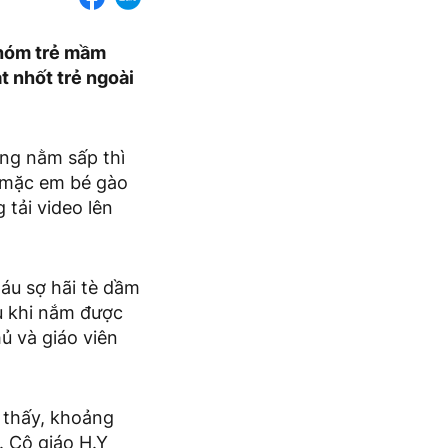
nhóm trẻ mầm
t nhốt trẻ ngoài
ang nằm sấp thì
ỏ mặc em bé gào
 tải video lên
háu sợ hãi tè dầm
u khi nắm được
ủ và giáo viên
o thấy, khoảng
. Cô giáo H.Y