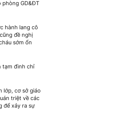
ạo phòng GD&ĐT
c hành lang cô
cũng đề nghị
ể cháu sớm ổn
 tạm đình chỉ
lớp, cơ sở giáo
án triệt về các
g để xảy ra sự