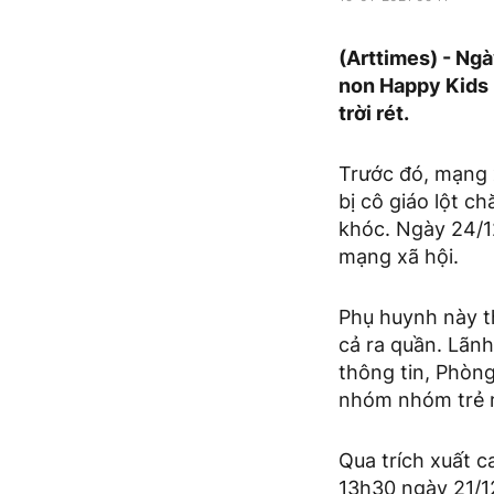
(Arttimes) - Ng
non Happy Kids b
trời rét.
Trước đó, mạng x
bị cô giáo lột c
khóc. Ngày 24/12
mạng xã hội.
Phụ huynh này th
cả ra quần. Lãn
thông tin, Phòn
nhóm nhóm trẻ 
Qua trích xuất c
13h30 ngày 21/12