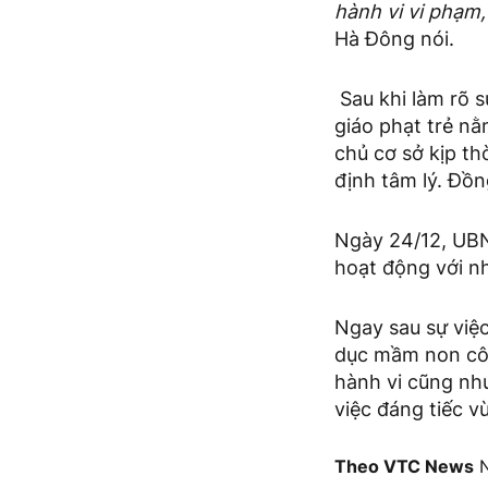
hành vi vi phạm
Hà Đông nói.
Sau khi làm rõ 
giáo phạt trẻ n
chủ cơ sở kịp th
định tâm lý. Đồng
Ngày 24/12, UBN
hoạt động với n
Ngay sau sự việ
dục mầm non công
hành vi cũng như
việc đáng tiếc v
Theo VTC News
N