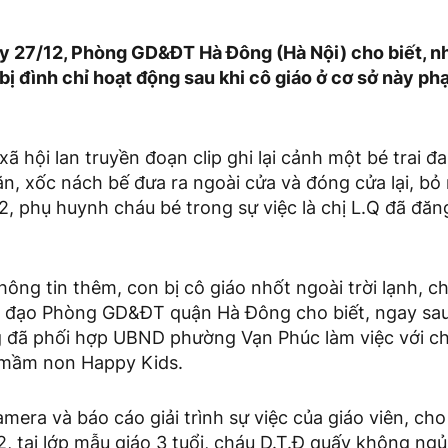
ày 27/12, Phòng GD&ĐT Hà Đông (Hà Nội) cho biết, 
ị đình chỉ hoạt động sau khi cô giáo ở cơ sở này phạ
ã hội lan truyền đoạn clip ghi lại cảnh một bé trai đ
hăn, xốc nách bế đưa ra ngoài cửa và đóng cửa lại, b
, phụ huynh cháu bé trong sự việc là chị L.Q đã đăng
ông tin thêm, con bị cô giáo nhốt ngoài trời lạnh, c
h đạo Phòng GD&ĐT quận Hà Đông cho biết, ngay sa
g đã phối hợp UBND phường Vạn Phúc làm việc với ch
mầm non Happy Kids.
amera và báo cáo giải trình sự việc của giáo viên, ch
, tại lớp mẫu giáo 3 tuổi, cháu D.T.Đ quấy không ngủ