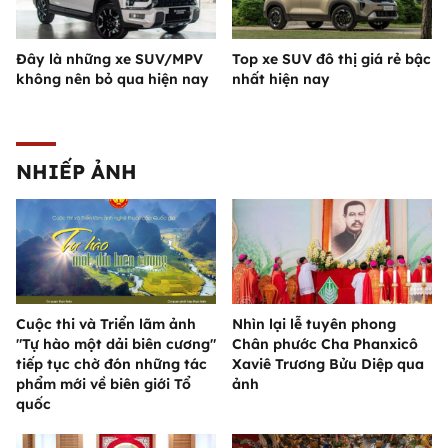
Đây là những xe SUV/MPV
Top xe SUV đô thị giá rẻ bậc
không nên bỏ qua hiện nay
nhất hiện nay
NHIẾP ẢNH
Cuộc thi và Triển lãm ảnh
Nhìn lại lễ tuyên phong
"Tự hào một dải biên cương"
Chân phước Cha Phanxicô
tiếp tục chờ đón những tác
Xaviê Trương Bửu Diệp qua
phẩm mới về biên giới Tổ
ảnh
quốc