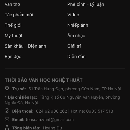
Văn thơ
Phê bình - Lý luận
Tác phẩm mới
Video
Thế giới
Nhiếp ảnh
Mỹ thuật
Âm nhạc
Sân khấu - Điện ảnh
Giải trí
Bạn đọc
Diễn đàn
THỜI BÁO VĂN HỌC NGHỆ THUẬT
Trụ sở:
51 Trần Hưng Đạo, phường Cửa Nam, TP.Hà Nội
* Địa chỉ liên lạc:
Tầng 7, số 66 Nguyễn Văn Huyên, phường
Nghĩa Đô, Hà Nội.
Điện thoại:
024 62 900 262 | Hotline: 0903 517 513
Email:
toasoan.vhnt@gmail.com
Tổng biên tập:
Hoàng Dự