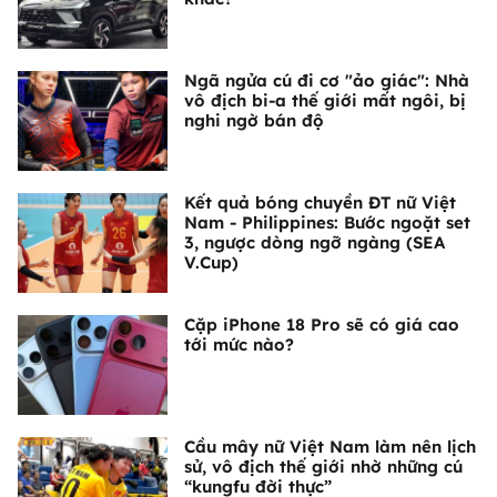
Ngã ngửa cú đi cơ "ảo giác": Nhà
vô địch bi-a thế giới mất ngôi, bị
nghi ngờ bán độ
Kết quả bóng chuyền ĐT nữ Việt
Nam - Philippines: Bước ngoặt set
3, ngược dòng ngỡ ngàng (SEA
V.Cup)
Cặp iPhone 18 Pro sẽ có giá cao
tới mức nào?
Cầu mây nữ Việt Nam làm nên lịch
sử, vô địch thế giới nhờ những cú
“kungfu đời thực”