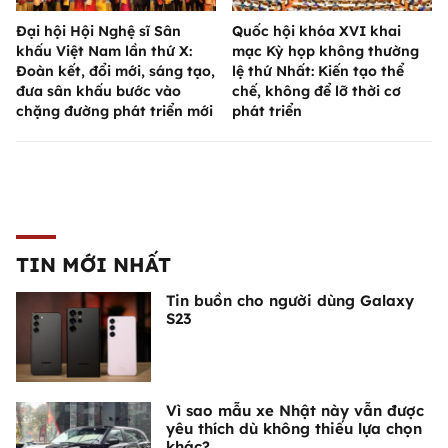
Đại hội Hội Nghệ sĩ Sân
Quốc hội khóa XVI khai
khấu Việt Nam lần thứ X:
mạc Kỳ họp không thường
Đoàn kết, đổi mới, sáng tạo,
lệ thứ Nhất: Kiến tạo thể
đưa sân khấu bước vào
chế, không để lỡ thời cơ
chặng đường phát triển mới
phát triển
TIN MỚI NHẤT
Tin buồn cho người dùng Galaxy
S23
Vì sao mẫu xe Nhật này vẫn được
yêu thích dù không thiếu lựa chọn
khác?