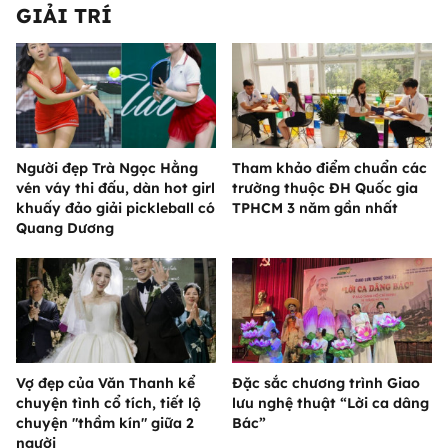
GIẢI TRÍ
Người đẹp Trà Ngọc Hằng
Tham khảo điểm chuẩn các
vén váy thi đấu, dàn hot girl
trường thuộc ĐH Quốc gia
khuấy đảo giải pickleball có
TPHCM 3 năm gần nhất
Quang Dương
Vợ đẹp của Văn Thanh kể
Đặc sắc chương trình Giao
chuyện tình cổ tích, tiết lộ
lưu nghệ thuật “Lời ca dâng
chuyện "thầm kín" giữa 2
Bác”
người