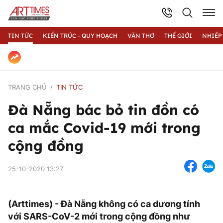
TIN TỨC
KIẾN TRÚC - QUY HOẠCH
VĂN THƠ
THẾ GIỚI
NHIẾP
TRANG CHỦ
TIN TỨC
Đà Nẵng bác bỏ tin đồn có
ca mắc Covid-19 mới trong
cộng đồng
25-10-2020 13:27
(Arttimes) - Đà Nẵng không có ca dương tính
với SARS-CoV-2 mới trong cộng đồng như