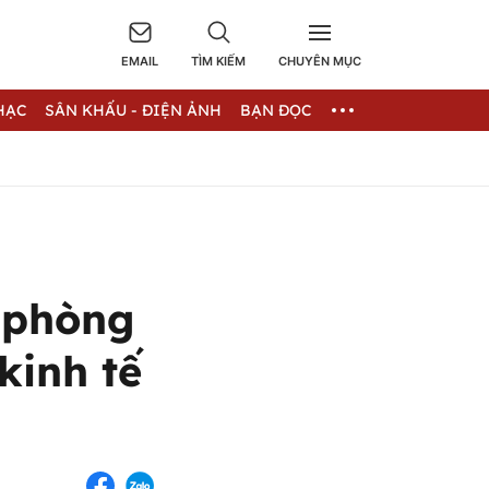
EMAIL
TÌM KIẾM
CHUYÊN MỤC
HẠC
SÂN KHẤU - ĐIỆN ẢNH
BẠN ĐỌC
 phòng
kinh tế