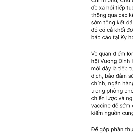
Chính phủ, Chủ 
đề xã hội tiếp t
thông qua các k
sớm tổng kết đá
đó có cả khối đơ
báo cáo tại Kỳ h
Về quan điểm lớn
hội Vương Đình 
mới đây là tiếp 
dịch, bảo đảm sứ
chính, ngân hàng
trong phòng chố
chiến lược và ng
vaccine để sớm 
kiếm nguồn cung
Để góp phần thực