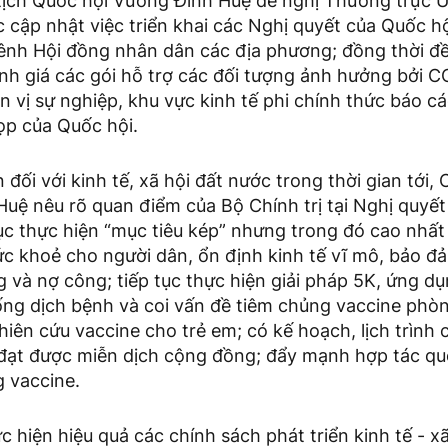
tịch Quốc hội Vương Đình Huệ đề nghị Thường trực 
ục cập nhật việc triển khai các Nghị quyết của Quốc h
ênh Hội đồng nhân dân các địa phương; đồng thời đ
nh giá các gói hỗ trợ các đối tượng ảnh hưởng bởi C
n vị sự nghiệp, khu vực kinh tế phi chính thức báo c
ọp của Quốc hội.
 đối với kinh tế, xã hội đất nước trong thời gian tới,
Huệ nêu rõ quan điểm của Bộ Chính trị tại Nghị quy
tục thực hiện “mục tiêu kép” nhưng trong đó cao nhấ
c khoẻ cho người dân, ổn định kinh tế vĩ mô, bảo đả
 và nợ công; tiếp tục thực hiện giải pháp 5K, ứng 
ng dịch bệnh và coi vấn đề tiêm chủng vaccine phò
hiên cứu vaccine cho trẻ em; có kế hoạch, lịch trình 
đạt được miễn dịch cộng đồng; đẩy mạnh hợp tác quố
 vaccine.
 hiện hiệu quả các chính sách phát triển kinh tế - x