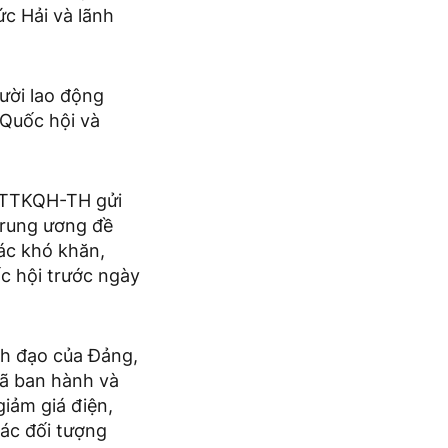
c Hải và lãnh
ười lao động
 Quốc hội và
6/TTKQH-TH gửi
Trung ương đề
các khó khăn,
c hội trước ngày
nh đạo của Đảng,
đã ban hành và
giảm giá điện,
ác đối tượng