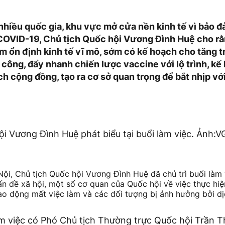
 nhiều quốc gia, khu vực mở cửa nền kinh tế vì bảo 
OVID-19, Chủ tịch Quốc hội Vương Đình Huệ cho rằ
m ổn định kinh tế vĩ mô, sớm có kế hoạch cho tăng t
công, đẩy nhanh chiến lược vaccine với lộ trình, kế
h cộng đồng, tạo ra cơ sở quan trọng để bắt nhịp với
ội Vương Đình Huệ phát biểu tại buổi làm việc. Ảnh:
Nội, Chủ tịch Quốc hội Vương Đình Huệ đã chủ trì buổi làm
n đề xã hội, một số cơ quan của Quốc hội về việc thực hiệ
 lao động mất việc làm và các đối tượng bị ảnh hưởng bởi d
m việc có Phó Chủ tịch Thường trực Quốc hội Trần 