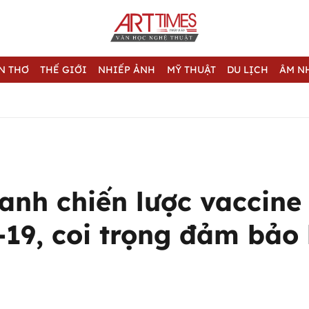
N THƠ
THẾ GIỚI
NHIẾP ẢNH
MỸ THUẬT
DU LỊCH
ÂM N
anh chiến lược vaccine
19, coi trọng đảm bảo 