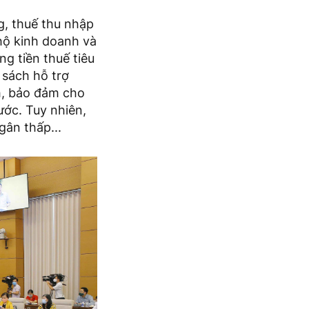
ng, thuế thu nhập
 hộ kinh doanh và
ng tiền thuế tiêu
 sách hỗ trợ
nh, bảo đảm cho
ớc. Tuy nhiên,
gân thấp...