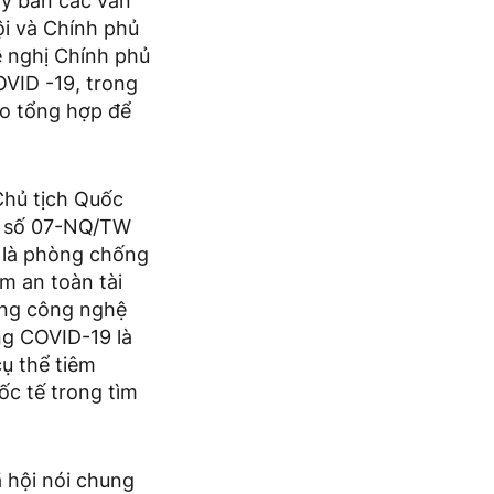
Ủy ban các vấn
ội và Chính phủ
ề nghị Chính phủ
OVID -19, trong
áo tổng hợp để
 Chủ tịch Quốc
ết số 07-NQ/TW
t là phòng chống
m an toàn tài
dụng công nghệ
ng COVID-19 là
cụ thể tiêm
c tế trong tìm
ã hội nói chung