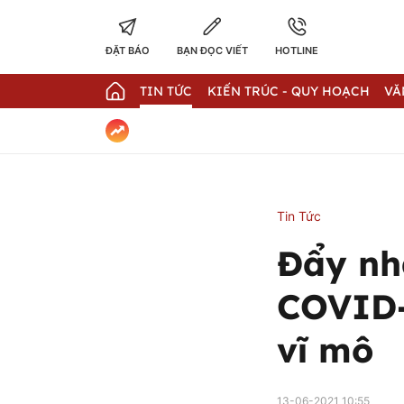
ĐẶT BÁO
BẠN ĐỌC VIẾT
HOTLINE
TIN TỨC
KIẾN TRÚC - QUY HOẠCH
VĂ
Tin Tức
Đẩy nh
COVID-
vĩ mô
13-06-2021 10:55