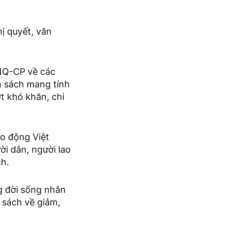
ị quyết, văn
NQ-CP về các
h sách mang tính
t khó khăn, chi
o động Việt
i dân, người lao
ch.
g đời sống nhân
 sách về giảm,