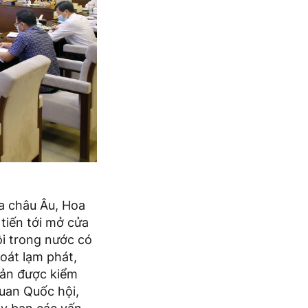
ia châu Âu, Hoa
tiến tới mở cửa
ội trong nước có
soát lạm phát,
bản được kiểm
quan Quốc hội,