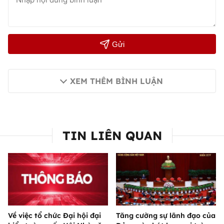
Gửi
XEM THÊM BÌNH LUẬN
TIN LIÊN QUAN
Về việc tổ chức Đại hội đại
Tăng cường sự lãnh đạo của