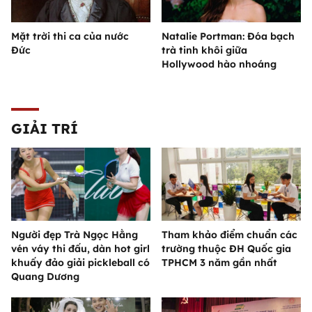
Mặt trời thi ca của nước
Natalie Portman: Đóa bạch
Đức
trà tinh khôi giữa
Hollywood hào nhoáng
GIẢI TRÍ
Người đẹp Trà Ngọc Hằng
Tham khảo điểm chuẩn các
vén váy thi đấu, dàn hot girl
trường thuộc ĐH Quốc gia
khuấy đảo giải pickleball có
TPHCM 3 năm gần nhất
Quang Dương