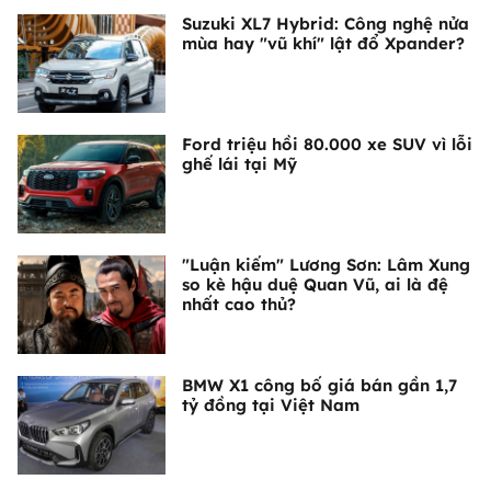
Suzuki XL7 Hybrid: Công nghệ nửa
mùa hay "vũ khí" lật đổ Xpander?
Ford triệu hồi 80.000 xe SUV vì lỗi
ghế lái tại Mỹ
"Luận kiếm" Lương Sơn: Lâm Xung
so kè hậu duệ Quan Vũ, ai là đệ
nhất cao thủ?
BMW X1 công bố giá bán gần 1,7
tỷ đồng tại Việt Nam