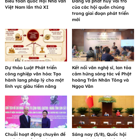
biểu toàn quốc Hội Nhà văn
Đảng và phát huy vai trò
Việt Nam lần thứ XI
của các hội quần chúng
trong giai đoạn phát triển
mới
Dự thảo Luật Phát triển
Kết nối văn nghệ sĩ, lan tỏa
công nghiệp văn hóa: Tạo
cảm hứng sáng tác về Phật
hành lang pháp lý cho một
hoàng Trần Nhân Tông và
lĩnh vực giàu tiềm năng
Ngọa Vân
Chuỗi hoạt động chuyên đề
Sáng nay (5/8), Quốc hội