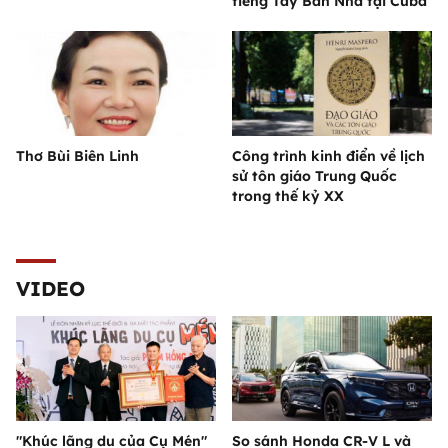
tiếng Tây Ban Nha tại Cuba
Thơ Bùi Biên Linh
Công trình kinh điển về lịch
sử tôn giáo Trung Quốc
trong thế kỷ XX
VIDEO
"Khúc lãng du của Cụ Mén"
So sánh Honda CR-V L và