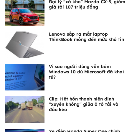
Đại lý "xả kho" Mazda CX-5, giảm
giá tới 107 triệu đồng
Lenovo sắp ra mắt laptop
ThinkBook mỏng đến mức khó tin
Vì sao người dùng vẫn bám
Windows 10 dù Microsoft đã khai
tử?
Clip: Hết hồn thanh niên định
"xuyên không" giữa ô tô tải và
đầu kéo
Xe điện Honda Super One chính