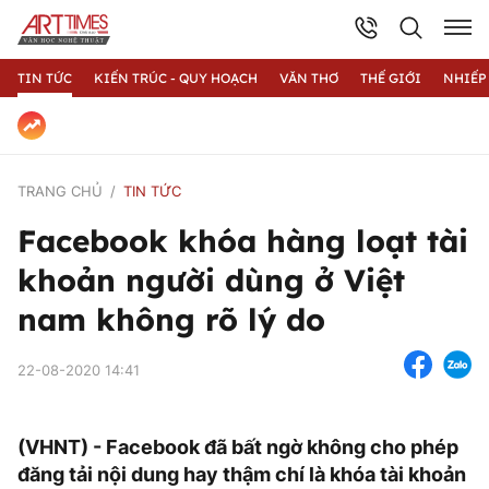
TIN TỨC
KIẾN TRÚC - QUY HOẠCH
VĂN THƠ
THẾ GIỚI
NHIẾP
TRANG CHỦ
TIN TỨC
Facebook khóa hàng loạt tài
khoản người dùng ở Việt
nam không rõ lý do
22-08-2020 14:41
(VHNT) - Facebook đã bất ngờ không cho phép
đăng tải nội dung hay thậm chí là khóa tài khoản