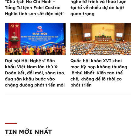
"Chủ tịch Hồ Chí Minh –
nghe tờ trình và thảo luận
Tổng Tư lệnh Fidel Castro:
tại tổ về nhiều dự án luật
Nghĩa tình son sắt đặc biệt"
quan trọng
Đại hội Hội Nghệ sĩ Sân
Quốc hội khóa XVI khai
khấu Việt Nam lần thứ X:
mạc Kỳ họp không thường
Đoàn kết, đổi mới, sáng tạo,
lệ thứ Nhất: Kiến tạo thể
đưa sân khấu bước vào
chế, không để lỡ thời cơ
chặng đường phát triển mới
phát triển
TIN MỚI NHẤT