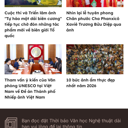
Cuộc thi và Triển lãm ảnh
Nhìn lại lễ tuyên phong
"Tự hào một dải biên cương"
Chân phước Cha Phanxicô
tiếp tục chờ đón những tác
Xaviê Trương Bửu Diệp qua
phẩm mới về biên giới Tổ
ảnh
quốc
Tham vấn ý kiến của Văn
10 bức ảnh ẩm thực đẹp
phòng UNESCO tại Việt
nhất năm 2026
Nam về Đề án Thành phố
Nhiếp ảnh Việt Nam
Bạn đọc đặt Thời báo Văn học Nghệ thuật dài
hạn vui lòng để lại thông tin