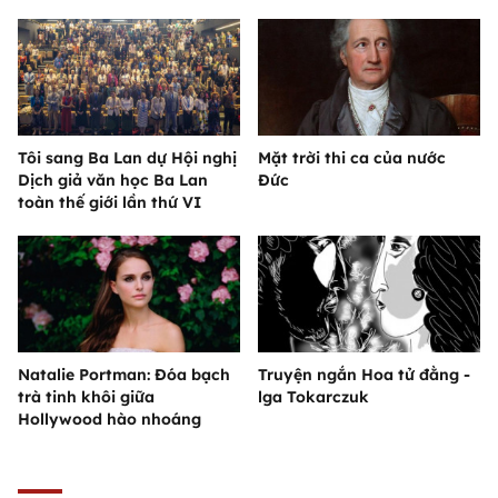
Tôi sang Ba Lan dự Hội nghị
Mặt trời thi ca của nước
Dịch giả văn học Ba Lan
Đức
toàn thế giới lần thứ VI
Natalie Portman: Đóa bạch
Truyện ngắn Hoa tử đằng -
trà tinh khôi giữa
lga Tokarczuk
Hollywood hào nhoáng