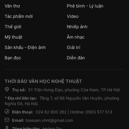
Văn thơ
Phê bình - Lý luận
Tác phẩm mới
Video
Thế giới
Nhiếp ảnh
Mỹ thuật
Âm nhạc
Sân khấu - Điện ảnh
Giải trí
Bạn đọc
Diễn đàn
THỜI BÁO VĂN HỌC NGHỆ THUẬT
Trụ sở:
51 Trần Hưng Đạo, phường Cửa Nam, TP.Hà Nội
* Địa chỉ liên lạc:
Tầng 7, số 66 Nguyễn Văn Huyên, phường
Nghĩa Đô, Hà Nội.
Điện thoại:
024 62 900 262 | Hotline: 0903 517 513
Email:
toasoan.vhnt@gmail.com
Tổng biên tập:
Hoàng Dự