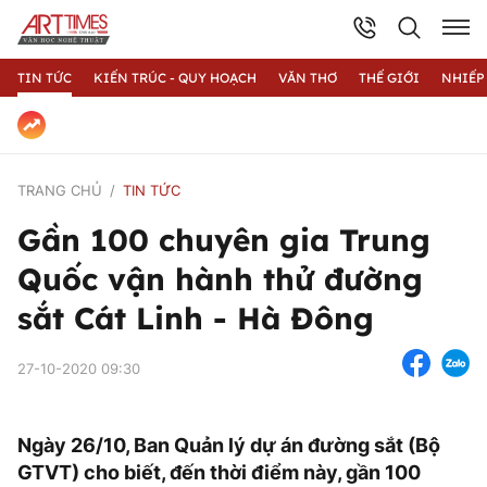
TIN TỨC
KIẾN TRÚC - QUY HOẠCH
VĂN THƠ
THẾ GIỚI
NHIẾP
TRANG CHỦ
TIN TỨC
Gần 100 chuyên gia Trung
Quốc vận hành thử đường
sắt Cát Linh - Hà Đông
27-10-2020 09:30
Ngày 26/10, Ban Quản lý dự án đường sắt (Bộ
GTVT) cho biết, đến thời điểm này, gần 100