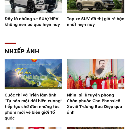
Đây là những xe SUV/MPV
Top xe SUV đô thị giá rẻ bậc
không nên bỏ qua hiện nay
nhất hiện nay
NHIẾP ẢNH
Cuộc thi và Triển lãm ảnh
Nhìn lại lễ tuyên phong
"Tự hào một dải biên cương"
Chân phước Cha Phanxicô
tiếp tục chờ đón những tác
Xaviê Trương Bửu Diệp qua
phẩm mới về biên giới Tổ
ảnh
quốc