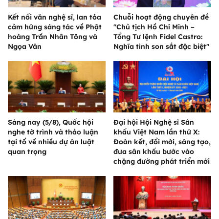
Kết nối văn nghệ sĩ, lan tỏa
Chuỗi hoạt động chuyên đề
cảm hứng sáng tác về Phật
"Chủ tịch Hồ Chí Minh –
hoàng Trần Nhân Tông và
Tổng Tư lệnh Fidel Castro:
Ngọa Vân
Nghĩa tình son sắt đặc biệt"
Sáng nay (5/8), Quốc hội
Đại hội Hội Nghệ sĩ Sân
nghe tờ trình và thảo luận
khấu Việt Nam lần thứ X:
tại tổ về nhiều dự án luật
Đoàn kết, đổi mới, sáng tạo,
quan trọng
đưa sân khấu bước vào
chặng đường phát triển mới