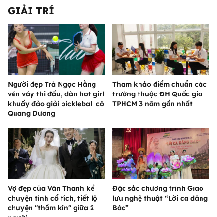
GIẢI TRÍ
Người đẹp Trà Ngọc Hằng
Tham khảo điểm chuẩn các
vén váy thi đấu, dàn hot girl
trường thuộc ĐH Quốc gia
khuấy đảo giải pickleball có
TPHCM 3 năm gần nhất
Quang Dương
Vợ đẹp của Văn Thanh kể
Đặc sắc chương trình Giao
chuyện tình cổ tích, tiết lộ
lưu nghệ thuật “Lời ca dâng
chuyện "thầm kín" giữa 2
Bác”