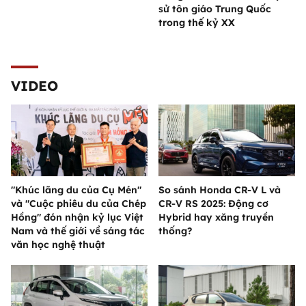
sử tôn giáo Trung Quốc
trong thế kỷ XX
VIDEO
"Khúc lãng du của Cụ Mén"
So sánh Honda CR-V L và
và "Cuộc phiêu du của Chép
CR-V RS 2025: Động cơ
Hồng" đón nhận kỷ lục Việt
Hybrid hay xăng truyền
Nam và thế giới về sáng tác
thống?
văn học nghệ thuật