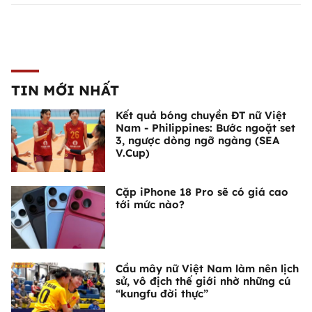
TIN MỚI NHẤT
Kết quả bóng chuyền ĐT nữ Việt
Nam - Philippines: Bước ngoặt set
3, ngược dòng ngỡ ngàng (SEA
V.Cup)
Cặp iPhone 18 Pro sẽ có giá cao
tới mức nào?
Cầu mây nữ Việt Nam làm nên lịch
sử, vô địch thế giới nhờ những cú
“kungfu đời thực”