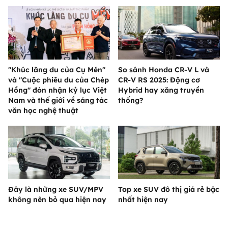
"Khúc lãng du của Cụ Mén"
So sánh Honda CR-V L và
và "Cuộc phiêu du của Chép
CR-V RS 2025: Động cơ
Hồng" đón nhận kỷ lục Việt
Hybrid hay xăng truyền
Nam và thế giới về sáng tác
thống?
văn học nghệ thuật
Đây là những xe SUV/MPV
Top xe SUV đô thị giá rẻ bậc
không nên bỏ qua hiện nay
nhất hiện nay