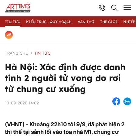
TIN TỨC
KIẾN TRÚC - QUY HOẠCH
VĂN THƠ
THẾ GIỚI
NHIẾP
TRANG CHỦ
TIN TỨC
Hà Nội: Xác định được danh
tính 2 người tử vong do rơi
từ chung cư xuống
10-09-2020 14:02
(VHNT) - Khoảng 22h10 tối 9/9, đã phát hiện 2
thi thể tại sảnh lối vào tòa nhà M1, chung cư