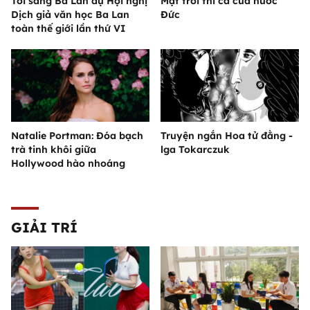
Tôi sang Ba Lan dự Hội nghị
Mặt trời thi ca của nước
Dịch giả văn học Ba Lan
Đức
toàn thế giới lần thứ VI
Natalie Portman: Đóa bạch
Truyện ngắn Hoa tử đằng -
trà tinh khôi giữa
lga Tokarczuk
Hollywood hào nhoáng
GIẢI TRÍ