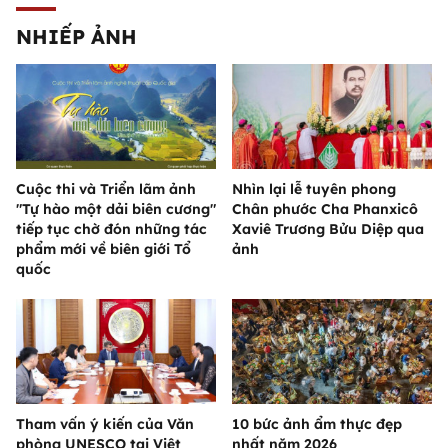
NHIẾP ẢNH
Cuộc thi và Triển lãm ảnh
Nhìn lại lễ tuyên phong
"Tự hào một dải biên cương"
Chân phước Cha Phanxicô
tiếp tục chờ đón những tác
Xaviê Trương Bửu Diệp qua
phẩm mới về biên giới Tổ
ảnh
quốc
Tham vấn ý kiến của Văn
10 bức ảnh ẩm thực đẹp
phòng UNESCO tại Việt
nhất năm 2026