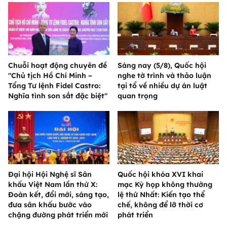
Chuỗi hoạt động chuyên đề
Sáng nay (5/8), Quốc hội
"Chủ tịch Hồ Chí Minh –
nghe tờ trình và thảo luận
Tổng Tư lệnh Fidel Castro:
tại tổ về nhiều dự án luật
Nghĩa tình son sắt đặc biệt"
quan trọng
Đại hội Hội Nghệ sĩ Sân
Quốc hội khóa XVI khai
khấu Việt Nam lần thứ X:
mạc Kỳ họp không thường
Đoàn kết, đổi mới, sáng tạo,
lệ thứ Nhất: Kiến tạo thể
đưa sân khấu bước vào
chế, không để lỡ thời cơ
chặng đường phát triển mới
phát triển