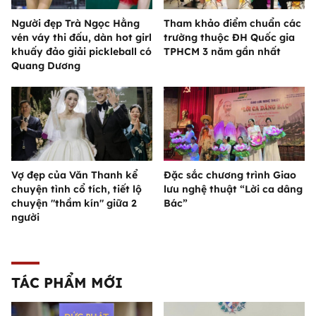
Người đẹp Trà Ngọc Hằng
Tham khảo điểm chuẩn các
vén váy thi đấu, dàn hot girl
trường thuộc ĐH Quốc gia
khuấy đảo giải pickleball có
TPHCM 3 năm gần nhất
Quang Dương
Vợ đẹp của Văn Thanh kể
Đặc sắc chương trình Giao
chuyện tình cổ tích, tiết lộ
lưu nghệ thuật “Lời ca dâng
chuyện "thầm kín" giữa 2
Bác”
người
TÁC PHẨM MỚI