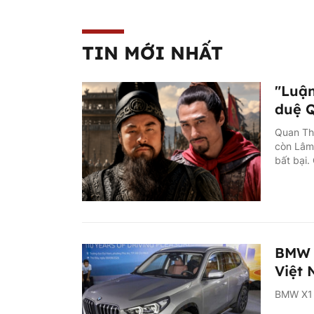
TIN MỚI NHẤT
"Luận
duệ Q
Quan Th
còn Lâm 
bất bại.
BMW X
Việt
BMW X1 t