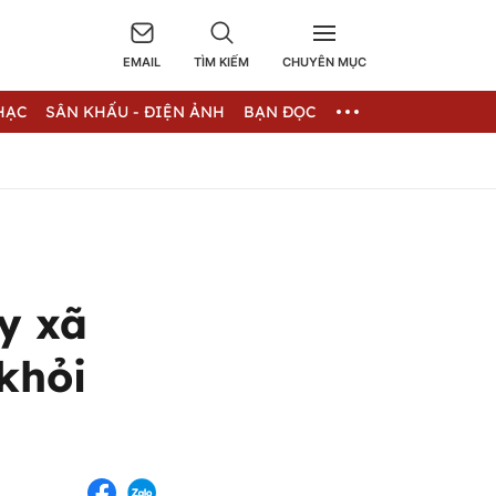
EMAIL
TÌM KIẾM
CHUYÊN MỤC
HẠC
SÂN KHẤU - ĐIỆN ẢNH
BẠN ĐỌC
y xã
khỏi