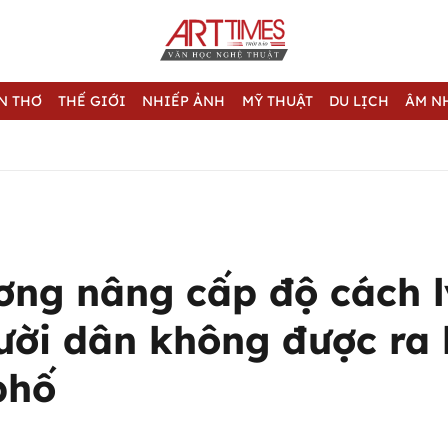
N THƠ
THẾ GIỚI
NHIẾP ẢNH
MỸ THUẬT
DU LỊCH
ÂM N
ơng nâng cấp độ cách l
gười dân không được ra 
phố