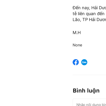
Đến nay, Hải Dư
tễ liên quan đế
Lão, TP Hải Dươ
M.H
None
Bình luận