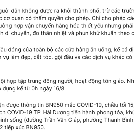
gười dân không được ra khỏi thành phố, trừ các trườ
ợc cơ quan có thẩm quyền cho phép. Chỉ cho phép cá
rường hợp vận chuyển hàng hóa thiết yếu nhưng phải 
rình di chuyển, đo thân nhiệt và phun khử khuẩn theo 
ầu đóng cửa toàn bộ các cửa hàng ăn uống, kể cả dị
h vụ làm đẹp, cắt tóc, gội đầu và các dịch vụ khác có
ội họp tập trung đông người, hoạt động tôn giáo. N
 dụng kể từ 0h ngày 16/8.
ận được thông tin BN950 mắc COVID-19, chiều tối 15
ch COVID-19 TP. Hải Dương tiến hành phong tỏa, khử
inh sống (đường Trần Văn Giáp, phường Thanh Bình)
F2 tiếp xúc BN950.