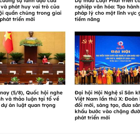
cường sự lãnh đạo của
Dự thảo Luật Phát triển c
và phát huy vai trò của
nghiệp văn hóa: Tạo hành
ội quần chúng trong giai
pháp lý cho một lĩnh vực 
phát triển mới
tiềm năng
nay (5/8), Quốc hội nghe
Đại hội Hội Nghệ sĩ Sân k
nh và thảo luận tại tổ về
Việt Nam lần thứ X: Đoàn 
 dự án luật quan trọng
đổi mới, sáng tạo, đưa sâ
khấu bước vào chặng đư
phát triển mới