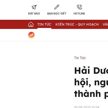
ĐẶT BÁO
BẠN ĐỌC VIẾT
HOTLINE
TIN TỨC
KIẾN TRÚC - QUY HOẠCH
VĂ
Tin Tức
Hải Dư
hội, n
thành 
16-08-2020 10:24