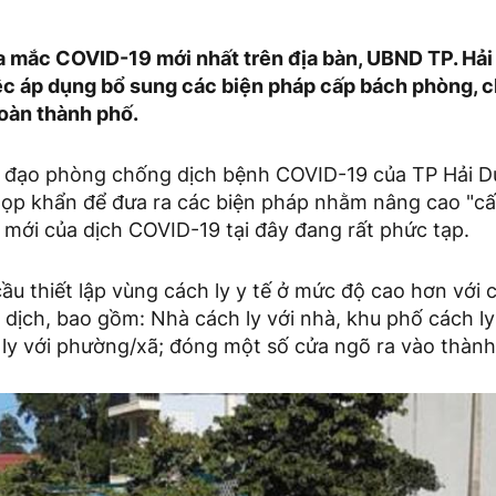
a mắc COVID-19 mới nhất trên địa bàn, UBND TP. Hả
ệc áp dụng bổ sung các biện pháp cấp bách phòng, 
oàn thành phố.
hỉ đạo phòng chống dịch bệnh COVID-19 của TP Hải Dư
họp khẩn để đưa ra các biện pháp nhằm nâng cao "cấ
n mới của dịch COVID-19 tại đây đang rất phức tạp.
u thiết lập vùng cách ly y tế ở mức độ cao hơn với 
p dịch, bao gồm: Nhà cách ly với nhà, khu phố cách ly
ly với phường/xã; đóng một số cửa ngõ ra vào thành