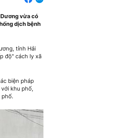
i Dương vừa có
chống dịch bệnh
ơng, tỉnh Hải
p độ" cách ly xã
các biện pháp
 với khu phố,
 phố.