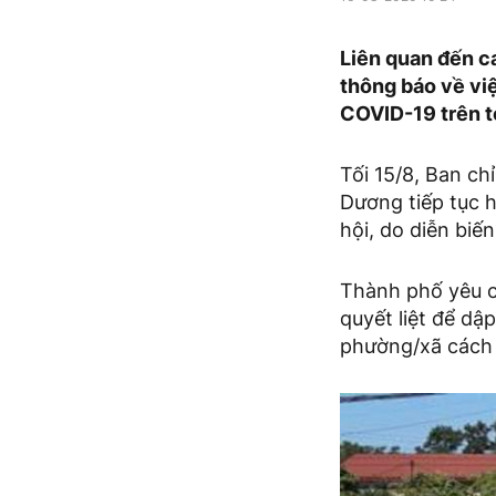
Liên quan đến c
thông báo về vi
COVID-19 trên t
Tối 15/8, Ban c
Dương tiếp tục 
hội, do diễn biế
Thành phố yêu cầ
quyết liệt để dậ
phường/xã cách 