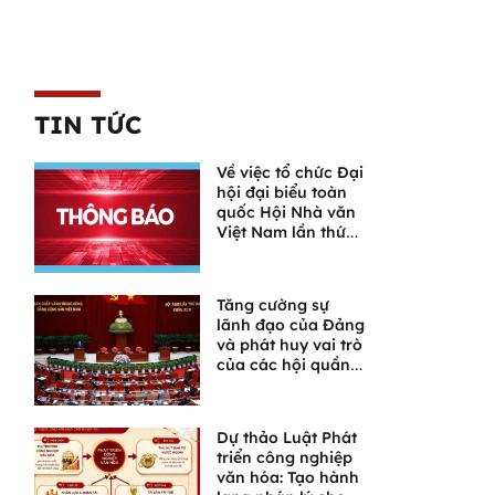
TIN TỨC
Về việc tổ chức Đại
hội đại biểu toàn
quốc Hội Nhà văn
Việt Nam lần thứ
XI
Tăng cường sự
lãnh đạo của Đảng
và phát huy vai trò
của các hội quần
chúng trong giai
đoạn phát triển
mới
Dự thảo Luật Phát
triển công nghiệp
văn hóa: Tạo hành