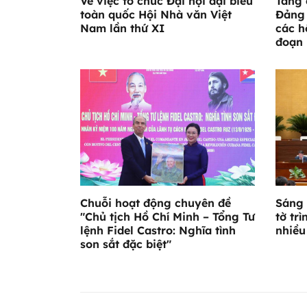
Về việc tổ chức Đại hội đại biểu
Tăng 
toàn quốc Hội Nhà văn Việt
Đảng 
Nam lần thứ XI
các h
đoạn 
Chuỗi hoạt động chuyên đề
Sáng 
"Chủ tịch Hồ Chí Minh – Tổng Tư
tờ trì
lệnh Fidel Castro: Nghĩa tình
nhiều
son sắt đặc biệt"