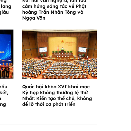
ông
Kết nối văn nghệ sĩ, lan tỏa
 lang
cảm hứng sáng tác về Phật
giàu
hoàng Trần Nhân Tông và
Ngọa Vân
hấu
Quốc hội khóa XVI khai mạc
kết,
Kỳ họp không thường lệ thứ
n
Nhất: Kiến tạo thể chế, không
ờng
để lỡ thời cơ phát triển