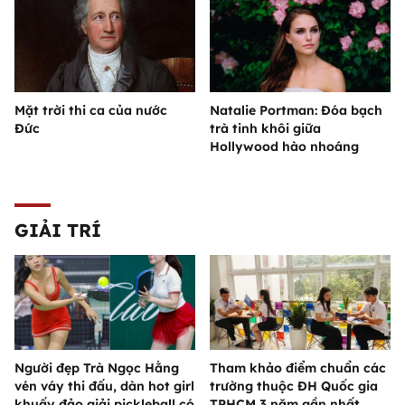
Mặt trời thi ca của nước
Natalie Portman: Đóa bạch
Đức
trà tinh khôi giữa
Hollywood hào nhoáng
GIẢI TRÍ
Người đẹp Trà Ngọc Hằng
Tham khảo điểm chuẩn các
vén váy thi đấu, dàn hot girl
trường thuộc ĐH Quốc gia
khuấy đảo giải pickleball có
TPHCM 3 năm gần nhất