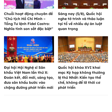
Chuỗi hoạt động chuyên đề
Sáng nay (5/8), Quốc hội
"Chủ tịch Hồ Chí Minh –
nghe tờ trình và thảo luận
Tổng Tư lệnh Fidel Castro:
tại tổ về nhiều dự án luật
Nghĩa tình son sắt đặc biệt"
quan trọng
Đại hội Hội Nghệ sĩ Sân
Quốc hội khóa XVI khai
khấu Việt Nam lần thứ X:
mạc Kỳ họp không thường
Đoàn kết, đổi mới, sáng tạo,
lệ thứ Nhất: Kiến tạo thể
đưa sân khấu bước vào
chế, không để lỡ thời cơ
chặng đường phát triển mới
phát triển