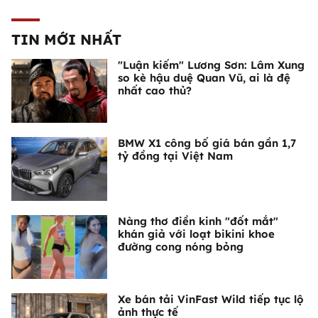
TIN MỚI NHẤT
"Luận kiếm" Lương Sơn: Lâm Xung
so kè hậu duệ Quan Vũ, ai là đệ
nhất cao thủ?
BMW X1 công bố giá bán gần 1,7
tỷ đồng tại Việt Nam
Nàng thơ điền kinh "đốt mắt"
khán giả với loạt bikini khoe
đường cong nóng bỏng
Xe bán tải VinFast Wild tiếp tục lộ
ảnh thực tế