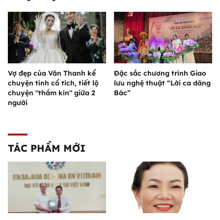
Vợ đẹp của Văn Thanh kể
Đặc sắc chương trình Giao
chuyện tình cổ tích, tiết lộ
lưu nghệ thuật “Lời ca dâng
chuyện "thầm kín" giữa 2
Bác”
người
TÁC PHẨM MỚI