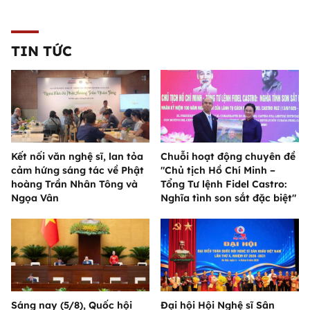
TIN TỨC
Kết nối văn nghệ sĩ, lan tỏa
Chuỗi hoạt động chuyên đề
cảm hứng sáng tác về Phật
"Chủ tịch Hồ Chí Minh –
hoàng Trần Nhân Tông và
Tổng Tư lệnh Fidel Castro:
Ngọa Vân
Nghĩa tình son sắt đặc biệt"
Sáng nay (5/8), Quốc hội
Đại hội Hội Nghệ sĩ Sân