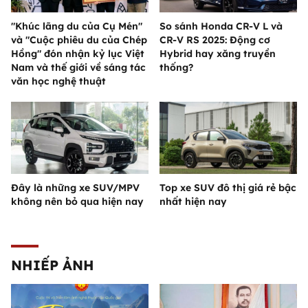
"Khúc lãng du của Cụ Mén"
So sánh Honda CR-V L và
và "Cuộc phiêu du của Chép
CR-V RS 2025: Động cơ
Hồng" đón nhận kỷ lục Việt
Hybrid hay xăng truyền
Nam và thế giới về sáng tác
thống?
văn học nghệ thuật
Đây là những xe SUV/MPV
Top xe SUV đô thị giá rẻ bậc
không nên bỏ qua hiện nay
nhất hiện nay
NHIẾP ẢNH