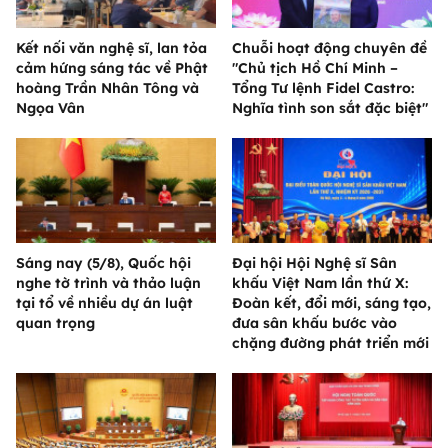
Kết nối văn nghệ sĩ, lan tỏa
Chuỗi hoạt động chuyên đề
cảm hứng sáng tác về Phật
"Chủ tịch Hồ Chí Minh –
hoàng Trần Nhân Tông và
Tổng Tư lệnh Fidel Castro:
Ngọa Vân
Nghĩa tình son sắt đặc biệt"
Sáng nay (5/8), Quốc hội
Đại hội Hội Nghệ sĩ Sân
nghe tờ trình và thảo luận
khấu Việt Nam lần thứ X:
tại tổ về nhiều dự án luật
Đoàn kết, đổi mới, sáng tạo,
quan trọng
đưa sân khấu bước vào
chặng đường phát triển mới