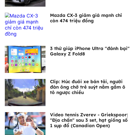
Mazda CX-3 giảm giá mạnh chỉ
còn 474 triệu đồng
3 thứ giúp iPhone Ultra "đánh bại"
Galaxy Z Fold8
Clip: Húc đuôi xe bán tải, người
đàn ông chở trẻ suýt nằm gầm ô
tô ngược chiều
Video tennis Zverev - Griekspoor:
"Địa chấn" sau 3 set, hạt giống số
1 sụp đổ (Canadian Open)