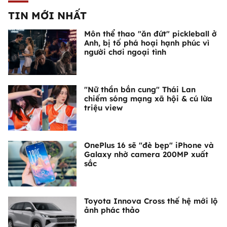
TIN MỚI NHẤT
Môn thể thao "ăn đứt" pickleball ở
Anh, bị tố phá hoại hạnh phúc vì
người chơi ngoại tình
"Nữ thần bắn cung" Thái Lan
chiếm sóng mạng xã hội & cú lừa
triệu view
OnePlus 16 sẽ "đè bẹp" iPhone và
Galaxy nhờ camera 200MP xuất
sắc
Toyota Innova Cross thế hệ mới lộ
ảnh phác thảo