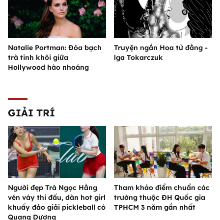
Natalie Portman: Đóa bạch
Truyện ngắn Hoa tử đằng -
trà tinh khôi giữa
lga Tokarczuk
Hollywood hào nhoáng
GIẢI TRÍ
Người đẹp Trà Ngọc Hằng
Tham khảo điểm chuẩn các
vén váy thi đấu, dàn hot girl
trường thuộc ĐH Quốc gia
khuấy đảo giải pickleball có
TPHCM 3 năm gần nhất
Quang Dương