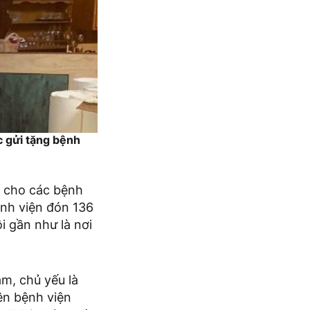
c gửi tặng bệnh
rị cho các bệnh
nh viện đón 136
 gần như là nơi
âm, chủ yếu là
ên bệnh viện