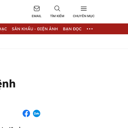
EMAIL
TÌM KIẾM
CHUYÊN MỤC
HẠC
SÂN KHẤU - ĐIỆN ẢNH
BẠN ĐỌC
ệnh