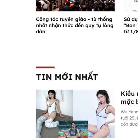
Công tác tuyên giáo - từ thống
Sử dụ
nhất nhận thức đến quy tụ lòng
"Ban 
dân
từ 1/
TIN MỚI NHẤT
Kiều 
mặc b
Wu Yanni
tuổi 29.
còn được