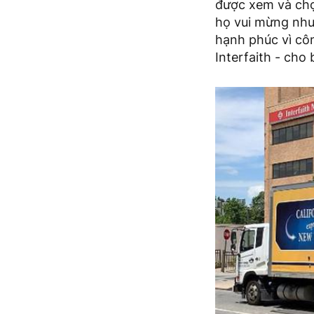
được xem và chọn
họ vui mừng như 
hạnh phúc vì côn
Interfaith - cho b