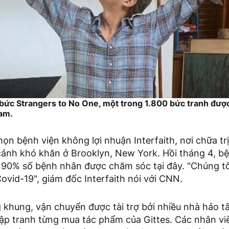
 bức Strangers to No One, một trong 1.800 bức tranh đượ
ram.
họn bệnh viện không lợi nhuận Interfaith, nơi chữa t
ảnh khó khăn ở Brooklyn, New York. Hồi tháng 4, bệ
 90% số bệnh nhân được chăm sóc tại đây. "Chúng tôi
Covid-19", giám đốc Interfaith nói với CNN.
 khung, vận chuyển được tài trợ bởi nhiều nhà hảo t
ập tranh từng mua tác phẩm của Gittes. Các nhân vi