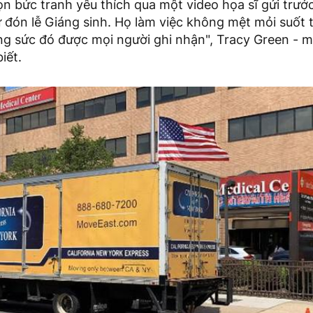
 bức tranh yêu thích qua một video họa sĩ gửi trước
đón lễ Giáng sinh. Họ làm việc không mệt mỏi suốt t
g sức đó được mọi người ghi nhận", Tracy Green - m
iết.