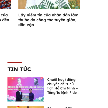
 của
Lấy niềm tin của nhân dân làm
n đến
thước đo công tác tuyên giáo,
dân vận
TIN TỨC
Chuỗi hoạt động
chuyên đề "Chủ
tịch Hồ Chí Minh –
Tổng Tư lệnh Fidel
Castro: Nghĩa tình
son sắt đặc biệt"