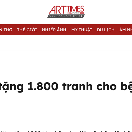
N THƠ
THẾ GIỚI
NHIẾP ẢNH
MỸ THUẬT
DU LỊCH
ÂM N
tặng 1.800 tranh cho b