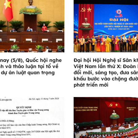
nay (5/8), Quốc hội nghe
Đại hội Hội Nghệ sĩ Sân k
nh và thảo luận tại tổ về
Việt Nam lần thứ X: Đoàn 
 dự án luật quan trọng
đổi mới, sáng tạo, đưa sâ
khấu bước vào chặng đư
phát triển mới