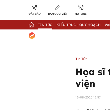
ĐẶT BÁO
BẠN ĐỌC VIẾT
HOTLINE
TIN TỨC
KIẾN TRÚC - QUY HOẠCH
VĂ
Tin Tức
Họa sĩ 
viện
15-08-2020 12:57