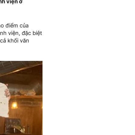
nh viện ở
ao điểm của
nh viện, đặc biệt
cả khối văn