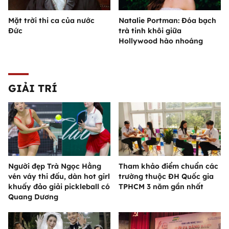
Mặt trời thi ca của nước
Natalie Portman: Đóa bạch
Đức
trà tinh khôi giữa
Hollywood hào nhoáng
GIẢI TRÍ
Người đẹp Trà Ngọc Hằng
Tham khảo điểm chuẩn các
vén váy thi đấu, dàn hot girl
trường thuộc ĐH Quốc gia
khuấy đảo giải pickleball có
TPHCM 3 năm gần nhất
Quang Dương