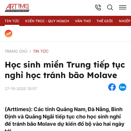
TIN TỨC
KIẾN TRÚC - QUY HOẠCH
VĂN THƠ
THẾ GIỚI
NHIẾP
TRANG CHỦ
TIN TỨC
Học sinh miền Trung tiếp tục
nghỉ học tránh bão Molave
27-10-2020 10:57
(Arttimes): Các tỉnh Quảng Nam, Đà Nẵng, Bình
Định và Quảng Ngãi tiếp tục cho học sinh nghỉ
để tránh bão Molave dự kiến đổ bộ vào hai ngày