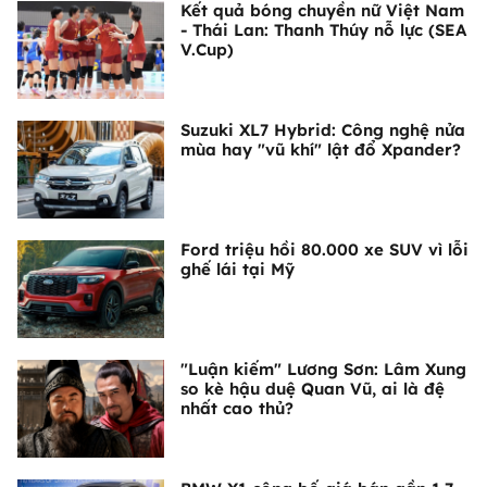
Kết quả bóng chuyền nữ Việt Nam
- Thái Lan: Thanh Thúy nỗ lực (SEA
V.Cup)
Suzuki XL7 Hybrid: Công nghệ nửa
mùa hay "vũ khí" lật đổ Xpander?
Ford triệu hồi 80.000 xe SUV vì lỗi
ghế lái tại Mỹ
"Luận kiếm" Lương Sơn: Lâm Xung
so kè hậu duệ Quan Vũ, ai là đệ
nhất cao thủ?