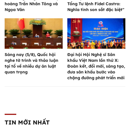
hoàng Trần Nhân Tông và
Tổng Tư lệnh Fidel Castro:
Ngọa Vân
Nghĩa tình son sắt đặc biệt"
Sáng nay (5/8), Quốc hội
Đại hội Hội Nghệ sĩ Sân
nghe tờ trình và thảo luận
khấu Việt Nam lần thứ X:
tại tổ về nhiều dự án luật
Đoàn kết, đổi mới, sáng tạo,
quan trọng
đưa sân khấu bước vào
chặng đường phát triển mới
TIN MỚI NHẤT