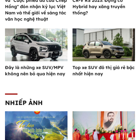
và "Cuộc phiêu du của Chép
CR-V RS 2025: Động cơ
Hồng" đón nhận kỷ lục Việt
Hybrid hay xăng truyền
Nam và thế giới về sáng tác
thống?
văn học nghệ thuật
Đây là những xe SUV/MPV
Top xe SUV đô thị giá rẻ bậc
không nên bỏ qua hiện nay
nhất hiện nay
NHIẾP ẢNH