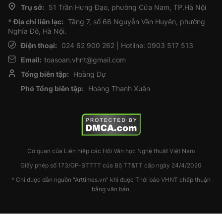
Trụ sở:
51 Trần Hưng Đạo, phường Cửa Nam, TP.Hà Nội
* Địa chỉ liên lạc:
Tầng 7, số 66 Nguyễn Văn Huyên, phường
Nghĩa Đô, Hà Nội.
Điện thoại:
024 62 900 262 | Hotline: 0903 517 513
Email:
toasoan.vhnt@gmail.com
Tổng biên tập:
Hoàng Dự
Phó Tổng biên tập:
Hoàng Thanh Xuân
Cơ quan của Liên hiệp các Hội Văn học Nghệ thuật Việt Nam
Giấy phép số 173/GP-BTTTT của Bộ TT&TT cấp ngày 24/4/2020
* Chỉ được dẫn nguồn "Arttimes.vn" khi được Thời báo VHNT chấp thuận
bằng văn bản.