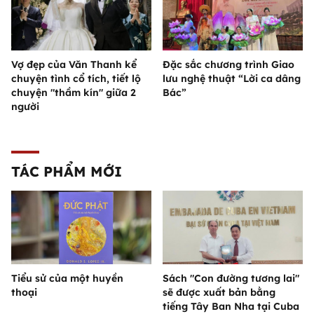
Vợ đẹp của Văn Thanh kể
Đặc sắc chương trình Giao
chuyện tình cổ tích, tiết lộ
lưu nghệ thuật “Lời ca dâng
chuyện "thầm kín" giữa 2
Bác”
người
TÁC PHẨM MỚI
Tiểu sử của một huyền
Sách "Con đường tương lai"
thoại
sẽ được xuất bản bằng
tiếng Tây Ban Nha tại Cuba