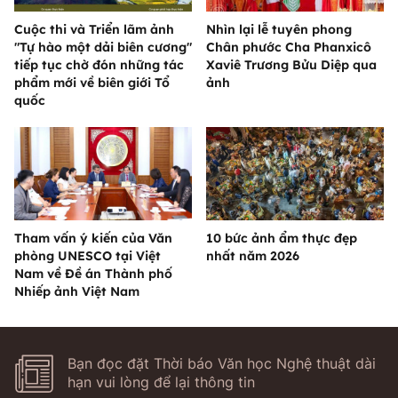
Cuộc thi và Triển lãm ảnh
Nhìn lại lễ tuyên phong
"Tự hào một dải biên cương"
Chân phước Cha Phanxicô
tiếp tục chờ đón những tác
Xaviê Trương Bửu Diệp qua
phẩm mới về biên giới Tổ
ảnh
quốc
Tham vấn ý kiến của Văn
10 bức ảnh ẩm thực đẹp
phòng UNESCO tại Việt
nhất năm 2026
Nam về Đề án Thành phố
Nhiếp ảnh Việt Nam
Bạn đọc đặt Thời báo Văn học Nghệ thuật dài
hạn vui lòng để lại thông tin