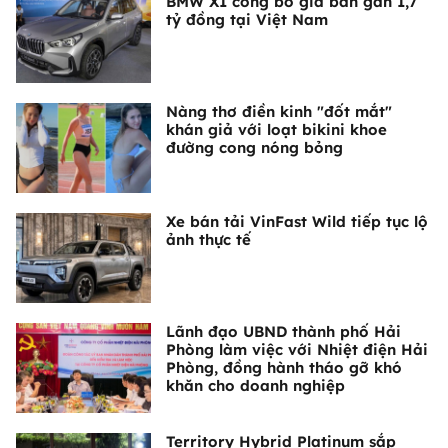
BMW X1 công bố giá bán gần 1,7
tỷ đồng tại Việt Nam
Nàng thơ điền kinh "đốt mắt"
khán giả với loạt bikini khoe
đường cong nóng bỏng
Xe bán tải VinFast Wild tiếp tục lộ
ảnh thực tế
Lãnh đạo UBND thành phố Hải
Phòng làm việc với Nhiệt điện Hải
Phòng, đồng hành tháo gỡ khó
khăn cho doanh nghiệp
Territory Hybrid Platinum sắp