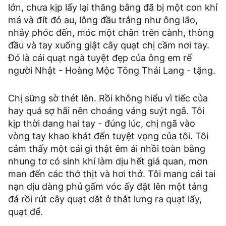
lớn, chưa kịp lấy lại thăng bằng đã bị một con khỉ
má và đít đỏ au, lông đầu trắng như ông lão,
nhảy phóc đến, móc một chân trên cành, thòng
đầu và tay xuống giật cây quạt chị cầm nơi tay.
Đó là cái quạt ngà tuyệt đẹp của ông em rể
người Nhật - Hoàng Mộc Tông Thái Lang - tặng.
Chị sững sờ thét lên. Rồi không hiểu vì tiếc của
hay quá sợ hãi nên choáng váng suýt ngã. Tôi
kịp thời dang hai tay - đúng lúc, chị ngã vào
vòng tay khao khát đến tuyệt vọng của tôi. Tôi
cảm thấy một cái gì thật êm ái nhồi toàn bằng
nhung tơ có sinh khí làm dịu hết giá quan, mơn
man đến các thớ thịt và hơi thở. Tôi mang cái tai
nạn dịu dàng phủ gấm vóc ấy đặt lên một tảng
đá rồi rút cây quạt dắt ở thắt lưng ra quạt lấy,
quạt để.