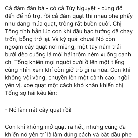
Cả đám đàn bà - có cả Túy Nguyệt - cùng đổ
đến để hỗ trợ, rồi cả đám quạt thi nhau phe phẩy
như đang múa quạt, trông rất buồn cười. Chị
Tống tỉnh hẳn lúc con khỉ đầu bạc tưởng đã chạy
trốn, bỗng trở lại. Và kỳ quái chưa! Nó còn
ngoặm cây quạt nơi miệng, một tay nắm trái
bưởi đèo cuống lá mới hái trộm ném xuống cạnh
chị Tống khiến mọi người cười ồ lên một tiếng
cùng nhìn xem khỉ còn giở trò gì ra nữa. Con khỉ
không vội vàng, chuyền lên một cành cao, ngồi
yên vị, xòe quạt một cách khó khăn khiến chị
Tống sợ hãi kêu lên:
- Nó làm nát cây quạt rồi!
Con khỉ không mở quạt ra hết, nhưng cũng đã
khiến nó yên trí là làm đúng cách và bắt đầu phe