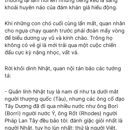
thương lại làm nổi lên những tiếng kêu la sảng
khoái huyên náo của đám khán giả hiếu động.
Khi những con chó cuối cùng lẩn mất, quan nhân
cho ngựa chạy quanh trước phái đoàn mấy vòng
để biểu dương uy vũ và kính chào. Trông họ
không có vẻ gì là mới trải qua một cuộc chiến
đấu cực kỳ nặng nhọc, vất vả.
Rời khỏi dinh Nhật, quan nội tán bảo các tướng
tá:
- Quân lính Nhật tuy là nam di như ta dưới mắt
người thượng quốc (Tàu), nhưng các ông cố đạo
Tây Dương đã đi qua nhiều nước như ông Bori
(Borri) người nước Ý, ông Rốt (Rhodes) người
Pháp Lan Tây đều bảo tôi: đánh giặc giỏi nhất là
người Nhật, tuy họ lùn nhất; thứ là người Việt,