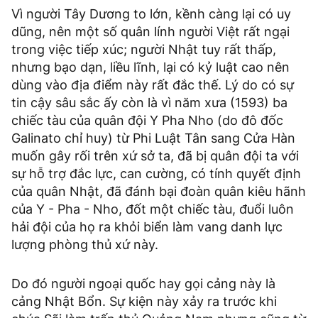
Vì người Tây Dương to lớn, kềnh càng lại có uy
dũng, nên một số quân lính người Việt rất ngại
trong việc tiếp xúc; người Nhật tuy rất thấp,
nhưng bạo dạn, liều lĩnh, lại có kỷ luật cao nên
dùng vào địa điểm này rất đắc thế. Lý do có sự
tin cậy sâu sắc ấy còn là vì năm xưa (1593) ba
chiếc tàu của quân đội Y Pha Nho (do đô đốc
Galinato chỉ huy) từ Phi Luật Tân sang Cửa Hàn
muốn gây rối trên xứ sở ta, đã bị quân đội ta với
sự hỗ trợ đắc lực, can cường, có tính quyết định
của quân Nhật, đã đánh bại đoàn quân kiêu hãnh
của Y - Pha - Nho, đốt một chiếc tàu, đuổi luôn
hải đội của họ ra khỏi biển làm vang danh lực
lượng phòng thủ xứ này.
Do đó người ngoại quốc hay gọi cảng này là
cảng Nhật Bổn. Sự kiện này xảy ra trước khi