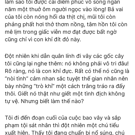
làm sao tôi được cái diễm phúc vô song ngàn
năm một thuở ôm người ngọc vào lòng! Bả vai
của tôi còn nóng hổi da thịt chị, mũi tôi còn
phảng phất hơi thở thơm nồng, tâm hồn tôi còn
mê lịm trong giấc viễn mơ đạt được bất ngờ
cũng chỉ vì con khỉ đít đỏ này.
Đột nhiên khi dẫn quân lính đi vây các gốc cây
tôi cũng lại nghe thêm: nó không phải vô tri đâu!
Rõ ràng, nó là con khỉ đực. Rất có thể nó cũng là
“nòi tình” cảm nhan sắc tuyệt thế gian nhân nên
bày những “trò khỉ” một cách trâng tráo ra đấy
thôi. Giết nó thật như giết một tình địch không
tự vệ. Nhưng biết làm thế nào?
Tôi đi đến đoạn cuối của cuộc bao vây và sắp
phạm tội sát nhân thì đột nhiên một chú tiểu
xuất hiện. Thấy tôi đang chuẩn bị nổ súng, chú