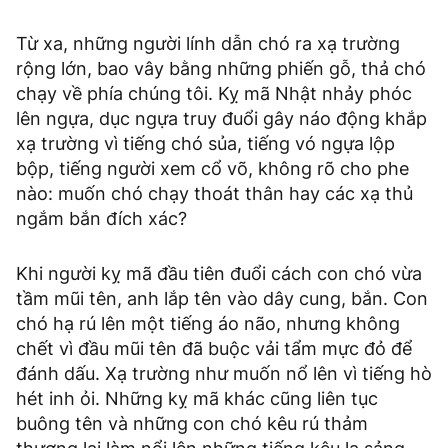
Từ xa, những người lính dẫn chó ra xạ trường
rộng lớn, bao vây bằng những phiến gỗ, thả chó
chạy về phía chúng tôi. Kỵ mã Nhật nhảy phóc
lên ngựa, dục ngựa truy đuổi gây náo động khắp
xạ trường vì tiếng chó sủa, tiếng vó ngựa lộp
bộp, tiếng người xem cổ võ, không rõ cho phe
nào: muốn chó chạy thoát thân hay các xạ thủ
ngắm bắn đích xác?
Khi người kỵ mã đầu tiên đuổi cách con chó vừa
tầm mũi tên, anh lắp tên vào dây cung, bắn. Con
chó hạ rú lên một tiếng áo não, nhưng không
chết vì đầu mũi tên đã buộc vải tẩm mực đỏ để
đánh dấu. Xạ trường như muốn nổ lên vì tiếng hò
hét inh ỏi. Những kỵ mã khác cũng liên tục
buông tên và những con chó kêu rú thảm