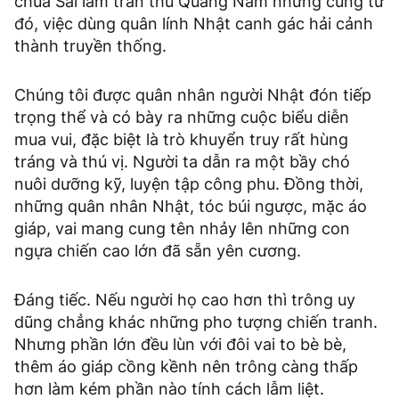
chúa Sãi làm trấn thủ Quảng Nam nhưng cũng từ
đó, việc dùng quân lính Nhật canh gác hải cảnh
thành truyền thống.
Chúng tôi được quân nhân người Nhật đón tiếp
trọng thể và có bày ra những cuộc biểu diễn
mua vui, đặc biệt là trò khuyển truy rất hùng
tráng và thú vị. Người ta dẫn ra một bầy chó
nuôi dưỡng kỹ, luyện tập công phu. Đồng thời,
những quân nhân Nhật, tóc búi ngược, mặc áo
giáp, vai mang cung tên nhảy lên những con
ngựa chiến cao lớn đã sẵn yên cương.
Đáng tiếc. Nếu người họ cao hơn thì trông uy
dũng chẳng khác những pho tượng chiến tranh.
Nhưng phần lớn đều lùn với đôi vai to bè bè,
thêm áo giáp cồng kềnh nên trông càng thấp
hơn làm kém phần nào tính cách lẫm liệt.