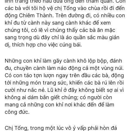
lính tráng theo hầu đưa ông đến tham quan. Còn
các bà với tôi hộ vệ chị Tống vào chùa rồi đi đến
động Chiêm Thành. Trên đường đi, có nhiều con
khỉ đu từ cành này sang cành khác để xem
chúng tôi, có lẽ vì chúng thấy các bà ăn mặc
sang trọng dù đây chỉ là áo quần sắc màu giản
dị, thích hợp cho việc cúng bái.
Những con khỉ làm gãy cành khô lộp bộp, đánh
đu, chuyền cành làm náo động cả một vùng núi.
Có con táo tợn lượn ngay trên đầu các bà, động
tới những món trang sức, khiến các bà rú lên rồi
cười như nắc nẻ. Lũ khỉ ở đây không biết sợ ai vì
không ai dám bắn giết chúng; có người còn
mang cả những con khỉ nơi khác đến để làm
công đức.
Chị Tống, trong một lúc vô ý vấp phải hòn đá