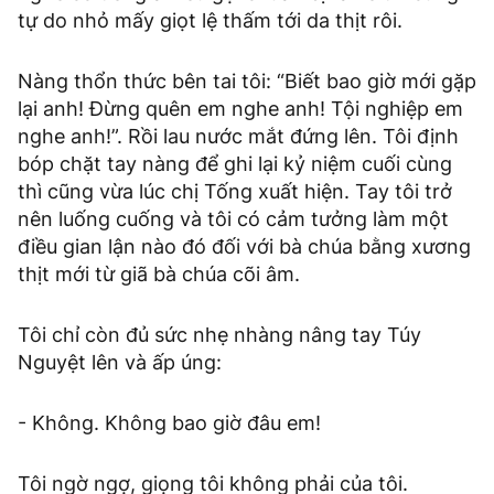
tự do nhỏ mấy giọt lệ thấm tới da thịt rôi.
Nàng thổn thức bên tai tôi: “Biết bao giờ mới gặp
lại anh! Đừng quên em nghe anh! Tội nghiệp em
nghe anh!”. Rồi lau nước mắt đứng lên. Tôi định
bóp chặt tay nàng để ghi lại kỷ niệm cuối cùng
thì cũng vừa lúc chị Tống xuất hiện. Tay tôi trở
nên luống cuống và tôi có cảm tưởng làm một
điều gian lận nào đó đối với bà chúa bằng xương
thịt mới từ giã bà chúa cõi âm.
Tôi chỉ còn đủ sức nhẹ nhàng nâng tay Túy
Nguyệt lên và ấp úng:
- Không. Không bao giờ đâu em!
Tôi ngờ ngợ, giọng tôi không phải của tôi.