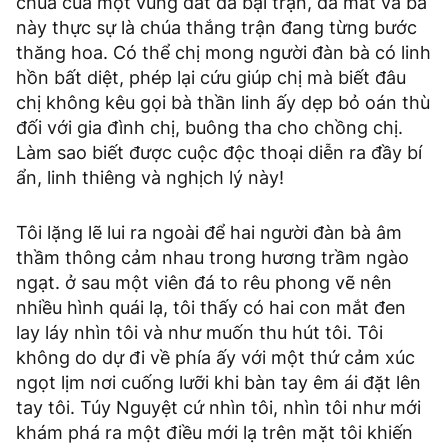
chúa của một vùng đất đã bại trận, đã mất và bà
này thực sự là chúa thắng trận đang từng bước
thăng hoa. Có thể chị mong người đàn bà có linh
hồn bất diệt, phép lại cứu giúp chị mà biết đâu
chị không kêu gọi bà thần linh ấy dẹp bỏ oán thù
đối với gia đình chị, buông tha cho chồng chị.
Làm sao biết được cuộc độc thoại diễn ra đầy bí
ẩn, linh thiêng và nghịch lý này!
Tôi lặng lẽ lui ra ngoài để hai người đàn bà âm
thầm thông cảm nhau trong hương trầm ngào
ngạt. ở sau một viên đá to rêu phong vẽ nên
nhiều hình quái lạ, tôi thấy có hai con mắt đen
lay láy nhìn tôi và như muốn thu hút tôi. Tôi
không do dự đi về phía ấy với một thứ cảm xúc
ngọt lịm nơi cuống lưỡi khi bàn tay êm ái đặt lên
tay tôi. Túy Nguyệt cứ nhìn tôi, nhìn tôi như mới
khám phá ra một điều mới lạ trên mặt tôi khiến