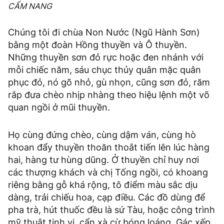
CẨM NANG
Chúng tôi đi chùa Non Nước (Ngũ Hành Sơn)
bằng một đoàn Hồng thuyền và Ô thuyền.
Những thuyền sơn đỏ rực hoặc đen nhánh với
mỗi chiếc năm, sáu chục thủy quân mặc quân
phục đỏ, nó gõ nhỏ, gù nhọn, cũng sơn đỏ, răm
rắp đưa chèo nhịp nhàng theo hiệu lệnh một võ
quan ngồi ở mũi thuyền.
Họ cùng đứng chèo, cùng dậm ván, cùng hò
khoan đẩy thuyền thoăn thoắt tiến lên lúc hàng
hai, hàng tư hùng dũng. Ở thuyền chỉ huy nơi
các thượng khách và chị Tống ngồi, có khoang
riêng bằng gỗ khá rộng, tô điểm màu sắc dịu
dàng, trải chiếu hoa, cạp điều. Các đồ dùng để
pha trà, hút thuốc đều là sứ Tàu, hoặc công trình
mỹ thuật tinh vi, cẩn xà cừ bóng loáng. Gác xếp