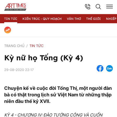
TIN TỨC
KIẾN TRÚC - QUY HOẠCH
VĂN THƠ
THẾ GIỚI
NHIẾP
TRANG CHỦ
TIN TỨC
Kỳ nữ họ Tống (Kỳ 4)
29-08-2020 22:17
Chuyện kể về cuộc đời Tống Thị, một người đàn
bà có thật trong lịch sử Việt Nam từ những thập
niên đầu thế kỷ XVII.
KỲ 4 - CHƯƠNG IV: ĐÀO TƯỚNG CÔNG VÀ CUỐN