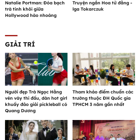
Natalie Portman: Đóa bạch
Truyện ngắn Hoa tử đằng -
trà tinh khôi giữa
lga Tokarczuk
Hollywood hào nhoáng
GIẢI TRÍ
Người đẹp Trà Ngọc Hằng
Tham khảo điểm chuẩn các
vén váy thi đấu, dàn hot girl
trường thuộc ĐH Quốc gia
khuấy đảo giải pickleball có
TPHCM 3 năm gần nhất
Quang Dương