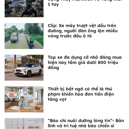
1 tay
Clip: Xe máy trượt vệt dầu trên
đường, người đàn ông lộn nhiều
vòng trước đầu ô tô
Top xe đa dụng cỡ nhỏ đáng mua
hiện nay tầm giá dưới 800 triệu
đồng
Thiết bị bất ngờ có thể là thủ
phạm khiến hóa đơn tiền điện
tăng vọt
“Báo chí nuôi dưỡng lòng tin”- Bản
lĩnh và trí tuệ nhà báo chiến sĩ