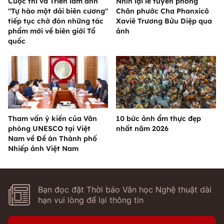
Cuộc thi và Triển lãm ảnh
Nhìn lại lễ tuyên phong
"Tự hào một dải biên cương"
Chân phước Cha Phanxicô
tiếp tục chờ đón những tác
Xaviê Trương Bửu Diệp qua
phẩm mới về biên giới Tổ
ảnh
quốc
Tham vấn ý kiến của Văn
10 bức ảnh ẩm thực đẹp
phòng UNESCO tại Việt
nhất năm 2026
Nam về Đề án Thành phố
Nhiếp ảnh Việt Nam
Bạn đọc đặt Thời báo Văn học Nghệ thuật dài
hạn vui lòng để lại thông tin