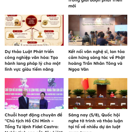
trong giai đoạn phát triển
mới
Dự thảo Luật Phát triển
Kết nối văn nghệ sĩ, lan tỏa
công nghiệp văn hóa: Tạo
cảm hứng sáng tác về Phật
hành lang pháp lý cho một
hoàng Trần Nhân Tông và
lĩnh vực giàu tiềm năng
Ngọa Vân
Chuỗi hoạt động chuyên đề
Sáng nay (5/8), Quốc hội
"Chủ tịch Hồ Chí Minh –
nghe tờ trình và thảo luận
Tổng Tư lệnh Fidel Castro:
tại tổ về nhiều dự án luật