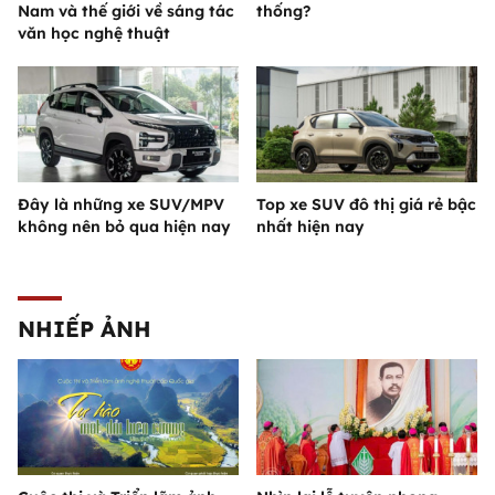
Nam và thế giới về sáng tác
thống?
văn học nghệ thuật
Đây là những xe SUV/MPV
Top xe SUV đô thị giá rẻ bậc
không nên bỏ qua hiện nay
nhất hiện nay
NHIẾP ẢNH