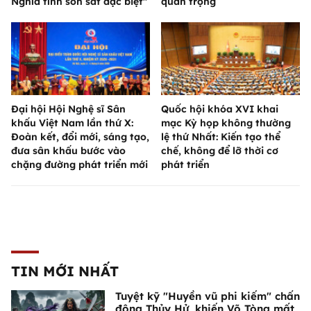
Nghĩa tình son sắt đặc biệt"
quan trọng
Đại hội Hội Nghệ sĩ Sân
Quốc hội khóa XVI khai
khấu Việt Nam lần thứ X:
mạc Kỳ họp không thường
Đoàn kết, đổi mới, sáng tạo,
lệ thứ Nhất: Kiến tạo thể
đưa sân khấu bước vào
chế, không để lỡ thời cơ
chặng đường phát triển mới
phát triển
TIN MỚI NHẤT
Tuyệt kỹ "Huyền vũ phi kiếm" chấn
động Thủy Hử, khiến Võ Tòng mất