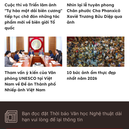
Cuộc thi và Triển lãm ảnh
Nhìn lại lễ tuyên phong
"Tự hào một dải biên cương"
Chân phước Cha Phanxicô
tiếp tục chờ đón những tác
Xaviê Trương Bửu Diệp qua
phẩm mới về biên giới Tổ
ảnh
quốc
Tham vấn ý kiến của Văn
10 bức ảnh ẩm thực đẹp
phòng UNESCO tại Việt
nhất năm 2026
Nam về Đề án Thành phố
Nhiếp ảnh Việt Nam
Bạn đọc đặt Thời báo Văn học Nghệ thuật dài
hạn vui lòng để lại thông tin