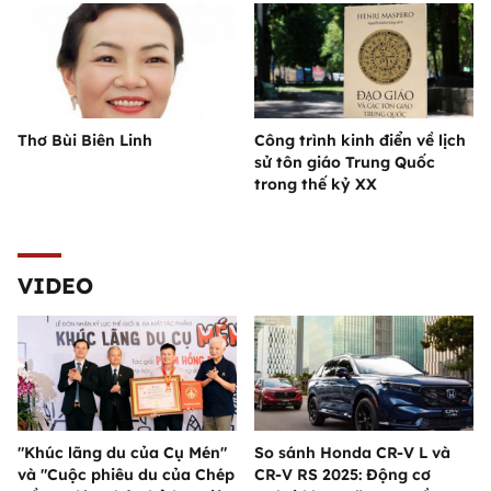
Thơ Bùi Biên Linh
Công trình kinh điển về lịch
sử tôn giáo Trung Quốc
trong thế kỷ XX
VIDEO
"Khúc lãng du của Cụ Mén"
So sánh Honda CR-V L và
và "Cuộc phiêu du của Chép
CR-V RS 2025: Động cơ