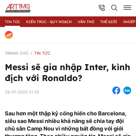
TIN TỨC
KIẾN TRÚC - QUY HOẠCH
VĂN THƠ
THẾ GIỚI
NHIẾP
TRANG CHỦ
TIN TỨC
Messi sẽ gia nhập Inter, kình
địch với Ronaldo?
29-07-2020 21:25
Sau hơn một thập kỷ cống hiến cho Barcelona,
siêu sao Messi nhiều khả năng sẽ chia tay đội
chủ sân Camp Nou vì những bất đồng với giới