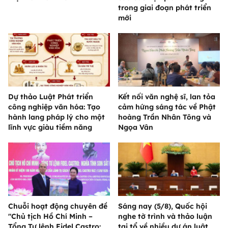
trong giai đoạn phát triển
mới
Dự thảo Luật Phát triển
Kết nối văn nghệ sĩ, lan tỏa
công nghiệp văn hóa: Tạo
cảm hứng sáng tác về Phật
hành lang pháp lý cho một
hoàng Trần Nhân Tông và
lĩnh vực giàu tiềm năng
Ngọa Vân
Chuỗi hoạt động chuyên đề
Sáng nay (5/8), Quốc hội
"Chủ tịch Hồ Chí Minh –
nghe tờ trình và thảo luận
Tổng Tư lệnh Fidel Castro:
tại tổ về nhiều dự án luật