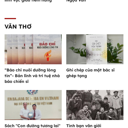
lĩnh vực giàu tiềm năng
Ngọa Vân
VĂN THƠ
“Báo chí nuôi dưỡng lòng
Ghi chép của một bác sĩ
tin”- Bản lĩnh và trí tuệ nhà
ghép tạng
báo chiến sĩ
Sách "Con đường tương lai"
Tình bạn văn giới