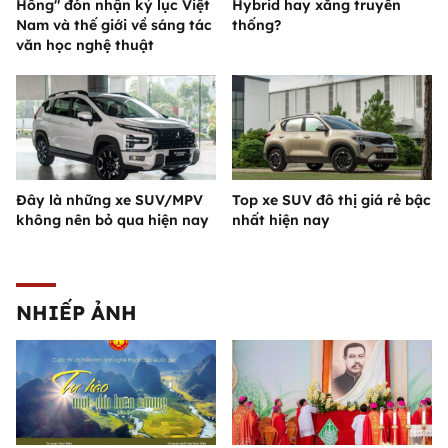
Hồng" đón nhận kỷ lục Việt
Hybrid hay xăng truyền
Nam và thế giới về sáng tác
thống?
văn học nghệ thuật
Đây là những xe SUV/MPV
Top xe SUV đô thị giá rẻ bậc
không nên bỏ qua hiện nay
nhất hiện nay
NHIẾP ẢNH