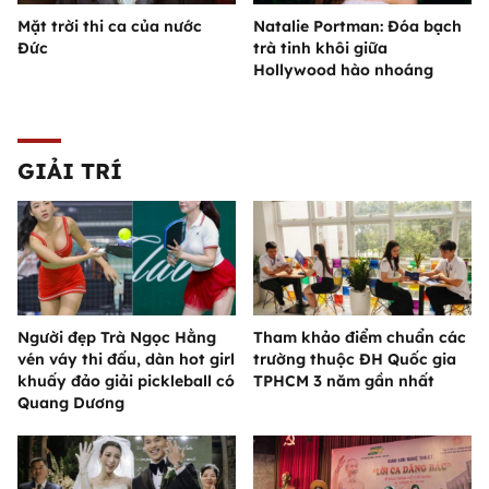
Mặt trời thi ca của nước
Natalie Portman: Đóa bạch
Đức
trà tinh khôi giữa
Hollywood hào nhoáng
GIẢI TRÍ
Người đẹp Trà Ngọc Hằng
Tham khảo điểm chuẩn các
vén váy thi đấu, dàn hot girl
trường thuộc ĐH Quốc gia
khuấy đảo giải pickleball có
TPHCM 3 năm gần nhất
Quang Dương