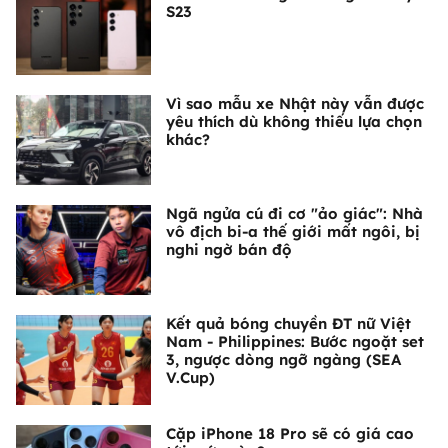
S23
Vì sao mẫu xe Nhật này vẫn được
yêu thích dù không thiếu lựa chọn
khác?
Ngã ngửa cú đi cơ "ảo giác": Nhà
vô địch bi-a thế giới mất ngôi, bị
nghi ngờ bán độ
Kết quả bóng chuyền ĐT nữ Việt
Nam - Philippines: Bước ngoặt set
3, ngược dòng ngỡ ngàng (SEA
V.Cup)
Cặp iPhone 18 Pro sẽ có giá cao