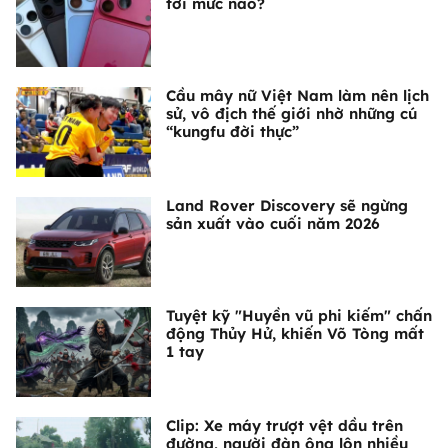
tới mức nào?
Cầu mây nữ Việt Nam làm nên lịch
sử, vô địch thế giới nhờ những cú
“kungfu đời thực”
Land Rover Discovery sẽ ngừng
sản xuất vào cuối năm 2026
Tuyệt kỹ "Huyền vũ phi kiếm" chấn
động Thủy Hử, khiến Võ Tòng mất
1 tay
Clip: Xe máy trượt vệt dầu trên
đường, người đàn ông lộn nhiều