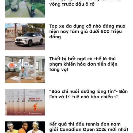
vòng trước đầu ô tô
Top xe đa dụng cỡ nhỏ đáng mua
hiện nay tầm giá dưới 800 triệu
đồng
Thiết bị bất ngờ có thể là thủ
phạm khiến hóa đơn tiền điện
tăng vọt
“Báo chí nuôi dưỡng lòng tin”- Bản
lĩnh và trí tuệ nhà báo chiến sĩ
Kết quả thi đấu tennis đơn nam
giải Canadian Open 2026 mới nhất