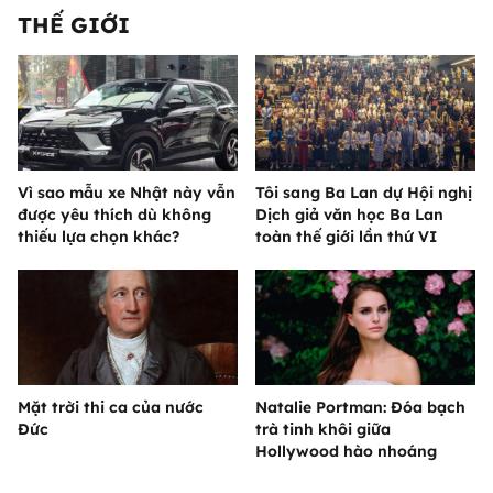
THẾ GIỚI
Vì sao mẫu xe Nhật này vẫn
Tôi sang Ba Lan dự Hội nghị
được yêu thích dù không
Dịch giả văn học Ba Lan
thiếu lựa chọn khác?
toàn thế giới lần thứ VI
Mặt trời thi ca của nước
Natalie Portman: Đóa bạch
Đức
trà tinh khôi giữa
Hollywood hào nhoáng