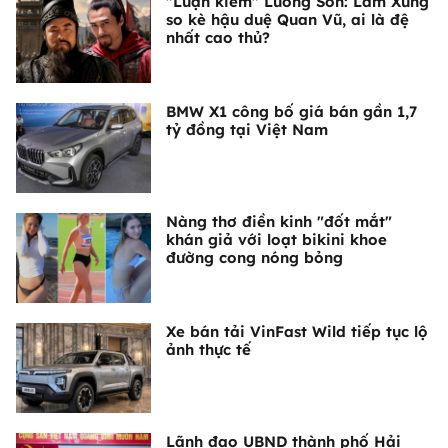
"Luận kiếm" Lương Sơn: Lâm Xung
so kè hậu duệ Quan Vũ, ai là đệ
nhất cao thủ?
BMW X1 công bố giá bán gần 1,7
tỷ đồng tại Việt Nam
Nàng thơ điền kinh "đốt mắt"
khán giả với loạt bikini khoe
đường cong nóng bỏng
Xe bán tải VinFast Wild tiếp tục lộ
ảnh thực tế
Lãnh đạo UBND thành phố Hải