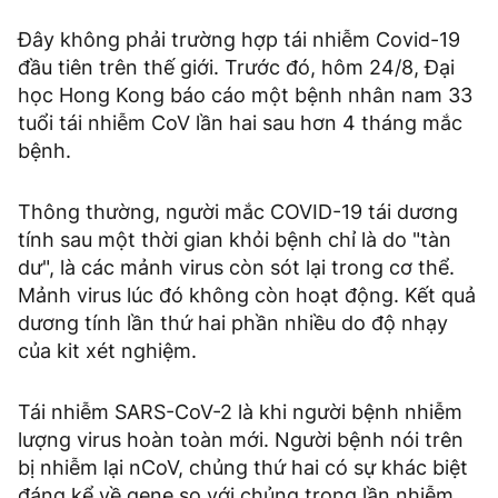
Đây không phải trường hợp tái nhiễm Covid-19
đầu tiên trên thế giới. Trước đó, hôm 24/8, Đại
học Hong Kong báo cáo một bệnh nhân nam 33
tuổi tái nhiễm CoV lần hai sau hơn 4 tháng mắc
bệnh.
Thông thường, người mắc COVID-19 tái dương
tính sau một thời gian khỏi bệnh chỉ là do "tàn
dư", là các mảnh virus còn sót lại trong cơ thể.
Mảnh virus lúc đó không còn hoạt động. Kết quả
dương tính lần thứ hai phần nhiều do độ nhạy
của kit xét nghiệm.
Tái nhiễm SARS-CoV-2 là khi người bệnh nhiễm
lượng virus hoàn toàn mới. Người bệnh nói trên
bị nhiễm lại nCoV, chủng thứ hai có sự khác biệt
đáng kể về gene so với chủng trong lần nhiễm