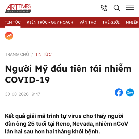
TIN TỨC
KIẾN TRÚC - QUY HOẠCH
VĂN THƠ
THẾ GIỚI
NHIẾP
TRANG CHỦ
TIN TỨC
Người Mỹ đầu tiên tái nhiễm
COVID-19
30-08-2020 19:47
Kết quả giải mã trình tự virus cho thấy người
đàn ông 25 tuổi tại Reno, Nevada, nhiễm nCoV
lần hai sau hơn hai tháng khỏi bệnh.