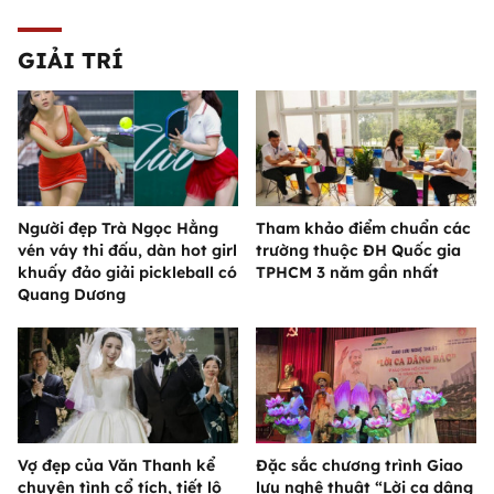
GIẢI TRÍ
Người đẹp Trà Ngọc Hằng
Tham khảo điểm chuẩn các
vén váy thi đấu, dàn hot girl
trường thuộc ĐH Quốc gia
khuấy đảo giải pickleball có
TPHCM 3 năm gần nhất
Quang Dương
Vợ đẹp của Văn Thanh kể
Đặc sắc chương trình Giao
chuyện tình cổ tích, tiết lộ
lưu nghệ thuật “Lời ca dâng