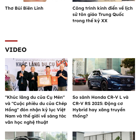
Thơ Bùi Biên Linh
Công trình kinh điển về lịch
sử tôn giáo Trung Quốc
trong thế kỷ XX
VIDEO
"Khúc lãng du của Cụ Mén"
So sánh Honda CR-V L và
và "Cuộc phiêu du của Chép
CR-V RS 2025: Động cơ
Hồng" đón nhận kỷ lục Việt
Hybrid hay xăng truyền
Nam và thế giới về sáng tác
thống?
văn học nghệ thuật