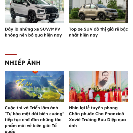
Đây là những xe SUV/MPV
Top xe SUV đô thị giá rẻ bậc
không nên bỏ qua hiện nay
nhất hiện nay
NHIẾP ẢNH
Cuộc thi và Triển lãm ảnh
Nhìn lại lễ tuyên phong
"Tự hào một dải biên cương"
Chân phước Cha Phanxicô
tiếp tục chờ đón những tác
Xaviê Trương Bửu Diệp qua
phẩm mới về biên giới Tổ
ảnh
quốc