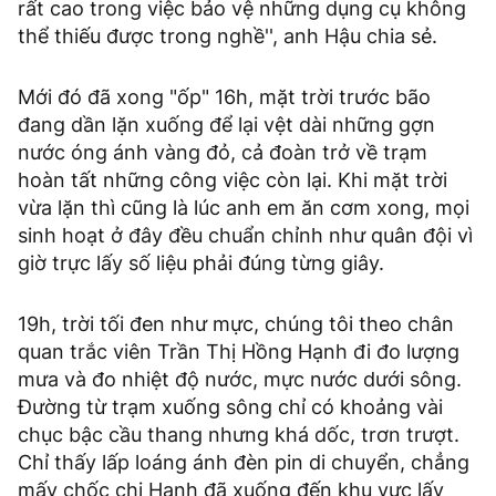
rất cao trong việc bảo vệ những dụng cụ không
thể thiếu được trong nghề'', anh Hậu chia sẻ.
Mới đó đã xong "ốp" 16h, mặt trời trước bão
đang dần lặn xuống để lại vệt dài những gợn
nước óng ánh vàng đỏ, cả đoàn trở về trạm
hoàn tất những công việc còn lại. Khi mặt trời
vừa lặn thì cũng là lúc anh em ăn cơm xong, mọi
sinh hoạt ở đây đều chuẩn chỉnh như quân đội vì
giờ trực lấy số liệu phải đúng từng giây.
19h, trời tối đen như mực, chúng tôi theo chân
quan trắc viên Trần Thị Hồng Hạnh đi đo lượng
mưa và đo nhiệt độ nước, mực nước dưới sông.
Đường từ trạm xuống sông chỉ có khoảng vài
chục bậc cầu thang nhưng khá dốc, trơn trượt.
Chỉ thấy lấp loáng ánh đèn pin di chuyển, chẳng
mấy chốc chị Hạnh đã xuống đến khu vực lấy