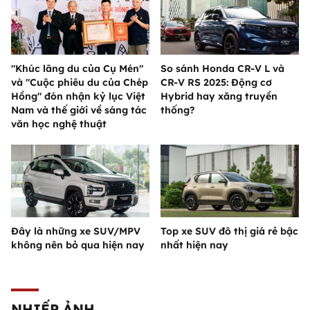
"Khúc lãng du của Cụ Mén"
So sánh Honda CR-V L và
và "Cuộc phiêu du của Chép
CR-V RS 2025: Động cơ
Hồng" đón nhận kỷ lục Việt
Hybrid hay xăng truyền
Nam và thế giới về sáng tác
thống?
văn học nghệ thuật
Đây là những xe SUV/MPV
Top xe SUV đô thị giá rẻ bậc
không nên bỏ qua hiện nay
nhất hiện nay
NHIẾP ẢNH