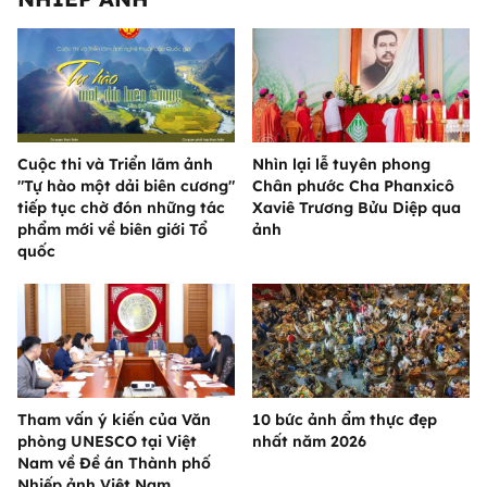
Cuộc thi và Triển lãm ảnh
Nhìn lại lễ tuyên phong
"Tự hào một dải biên cương"
Chân phước Cha Phanxicô
tiếp tục chờ đón những tác
Xaviê Trương Bửu Diệp qua
phẩm mới về biên giới Tổ
ảnh
quốc
Tham vấn ý kiến của Văn
10 bức ảnh ẩm thực đẹp
phòng UNESCO tại Việt
nhất năm 2026
Nam về Đề án Thành phố
Nhiếp ảnh Việt Nam