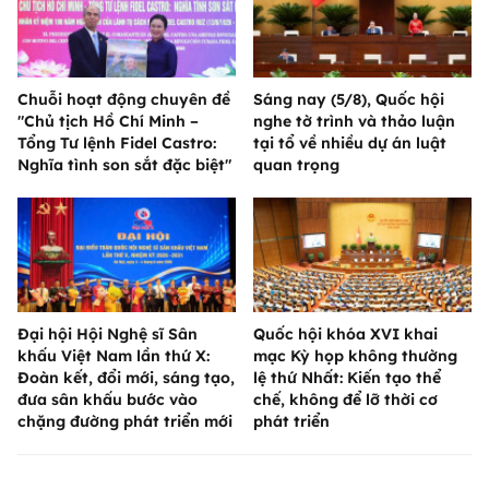
Chuỗi hoạt động chuyên đề
Sáng nay (5/8), Quốc hội
"Chủ tịch Hồ Chí Minh –
nghe tờ trình và thảo luận
Tổng Tư lệnh Fidel Castro:
tại tổ về nhiều dự án luật
Nghĩa tình son sắt đặc biệt"
quan trọng
Đại hội Hội Nghệ sĩ Sân
Quốc hội khóa XVI khai
khấu Việt Nam lần thứ X:
mạc Kỳ họp không thường
Đoàn kết, đổi mới, sáng tạo,
lệ thứ Nhất: Kiến tạo thể
đưa sân khấu bước vào
chế, không để lỡ thời cơ
chặng đường phát triển mới
phát triển