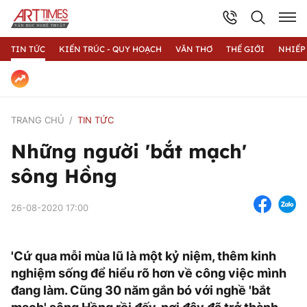
TIN TỨC
KIẾN TRÚC - QUY HOẠCH
VĂN THƠ
THẾ GIỚI
NHIẾP
TRANG CHỦ
TIN TỨC
Những người 'bắt mạch'
sông Hồng
26-08-2020 17:00
'Cứ qua mỗi mùa lũ là một kỷ niệm, thêm kinh
nghiệm sống để hiểu rõ hơn về công việc mình
đang làm. Cũng 30 năm gắn bó với nghề 'bắt