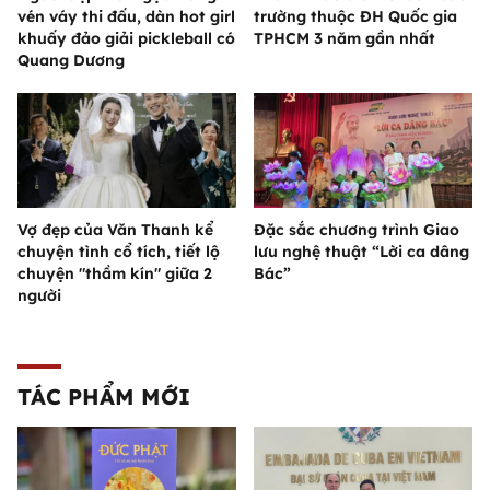
vén váy thi đấu, dàn hot girl
trường thuộc ĐH Quốc gia
khuấy đảo giải pickleball có
TPHCM 3 năm gần nhất
Quang Dương
Vợ đẹp của Văn Thanh kể
Đặc sắc chương trình Giao
chuyện tình cổ tích, tiết lộ
lưu nghệ thuật “Lời ca dâng
chuyện "thầm kín" giữa 2
Bác”
người
TÁC PHẨM MỚI