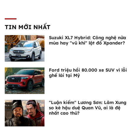
TIN MỚI NHẤT
Suzuki XL7 Hybrid: Công nghệ nửa
mùa hay "vũ khí" lật đổ Xpander?
Ford triệu hồi 80.000 xe SUV vì lỗi
ghế lái tại Mỹ
"Luận kiếm" Lương Sơn: Lâm Xung
so kè hậu duệ Quan Vũ, ai là đệ
nhất cao thủ?