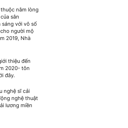
 thuộc nằm lòng
 của sân
 sáng với vô số
ại cho người mộ
Năm 2019, Nhà
iới thiệu đến
ăm 2020- tôn
i đây.
u nghệ sĩ cải
động nghệ thuật
ải lương miền