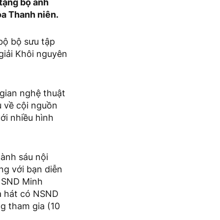
 tặng bộ ảnh
a Thanh niên.
bộ bộ sưu tập
giải Khôi nguyên
gian nghệ thuật
u về cội nguồn
ới nhiều hình
ành sáu nội
g với bạn diễn
 NSND Minh
ĩa hát có NSND
g tham gia (10