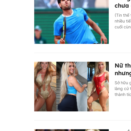
chưa
(Tin thể
nhiều ti
cuối cùn
Nữ th
nhưng
Sở hữu g
làng cử 
thành tí