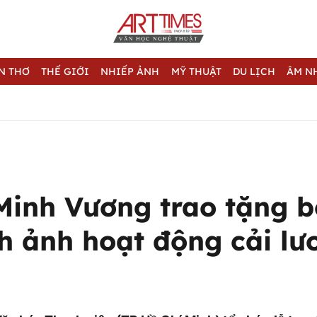
N THƠ
THẾ GIỚI
NHIẾP ẢNH
MỸ THUẬT
DU LỊCH
ÂM N
inh Vương trao tặng b
nh ảnh hoạt động cải lư