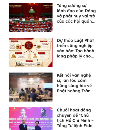
Tăng cường sự
lãnh đạo của Đảng
và phát huy vai trò
của các hội quần
chúng trong giai
đoạn phát triển
mới
Dự thảo Luật Phát
triển công nghiệp
văn hóa: Tạo hành
lang pháp lý cho
một lĩnh vực giàu
tiềm năng
Kết nối văn nghệ
sĩ, lan tỏa cảm
hứng sáng tác về
Phật hoàng Trần
Nhân Tông và
Ngọa Vân
Chuỗi hoạt động
chuyên đề "Chủ
tịch Hồ Chí Minh –
Tổng Tư lệnh Fidel