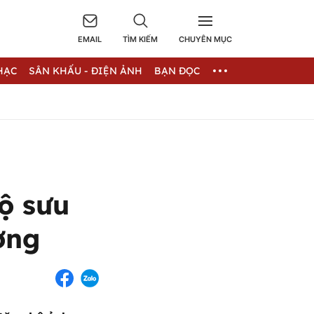
EMAIL
TÌM KIẾM
CHUYÊN MỤC
HẠC
SÂN KHẤU - ĐIỆN ẢNH
BẠN ĐỌC
ộ sưu
ơng