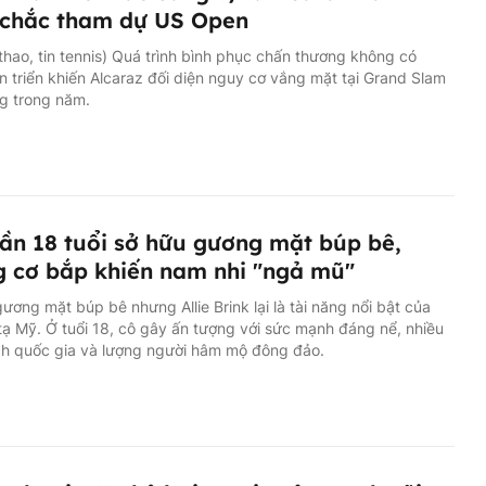
 chắc tham dự US Open
 thao, tin tennis) Quá trình bình phục chấn thương không có
ến triển khiến Alcaraz đối diện nguy cơ vắng mặt tại Grand Slam
g trong năm.
ần 18 tuổi sở hữu gương mặt búp bê,
 cơ bắp khiến nam nhi "ngả mũ"
ương mặt búp bê nhưng Allie Brink lại là tài năng nổi bật của
tạ Mỹ. Ở tuổi 18, cô gây ấn tượng với sức mạnh đáng nể, nhiều
ch quốc gia và lượng người hâm mộ đông đảo.