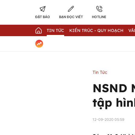
ĐẶT BÁO
BẠN ĐỌC VIẾT
HOTLINE
TIN TỨC
KIẾN TRÚC - QUY HOẠCH
VĂ
Tin Tức
NSND M
tập hì
12-09-2020 05:59