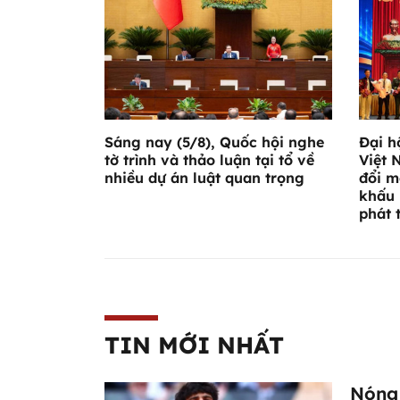
Sáng nay (5/8), Quốc hội nghe
Đại h
tờ trình và thảo luận tại tổ về
Việt 
nhiều dự án luật quan trọng
đổi m
khấu 
phát 
TIN MỚI NHẤT
Nóng 