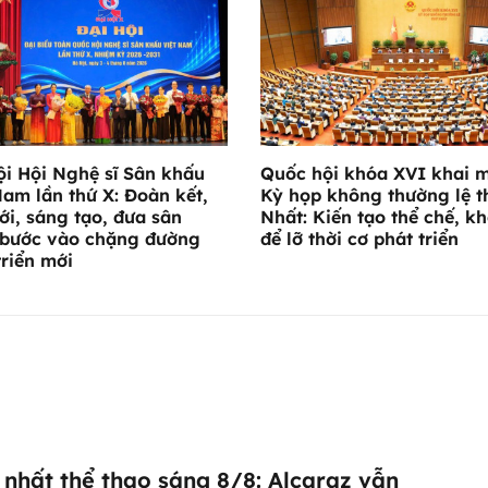
ội Hội Nghệ sĩ Sân khấu
Quốc hội khóa XVI khai 
Nam lần thứ X: Đoàn kết,
Kỳ họp không thường lệ t
ới, sáng tạo, đưa sân
Nhất: Kiến tạo thể chế, k
bước vào chặng đường
để lỡ thời cơ phát triển
triển mới
nhất thể thao sáng 8/8: Alcaraz vẫn