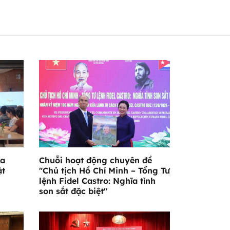
ỏa
Chuỗi hoạt động chuyên đề
ật
"Chủ tịch Hồ Chí Minh – Tổng Tư
lệnh Fidel Castro: Nghĩa tình
son sắt đặc biệt"