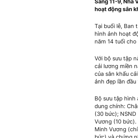
Sáng 11-9, Nhà 
hoạt động sân k
Tại buổi lễ, Ban
hình ảnh hoạt đ
năm 14 tuổi cho
Với bộ sưu tập 
cải lương miền 
của sân khấu cải
ảnh đẹp lần đầu
Bộ sưu tập hình
dung chính: Ch
(30 bức); NSND 
Vương (10 bức).
Minh Vương (chí
bức) và chứng n