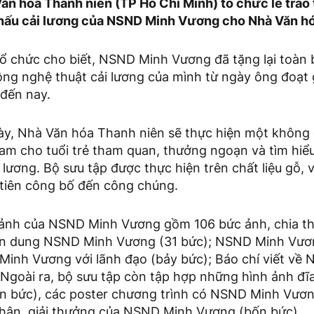
Văn hóa Thanh niên (TP Hồ Chí Minh) tổ chức lễ trao
hấu cải lương của NSND Minh Vương cho Nhà Văn hó
 tổ chức cho biết, NSND Minh Vương đã tặng lại toàn 
ộng nghệ thuật cải lương của mình từ ngày ông đoạt 
 đến nay.
này, Nhà Văn hóa Thanh niên sẽ thực hiện một không 
nam cho tuổi trẻ tham quan, thưởng ngoạn và tìm hiể
 lương. Bộ sưu tập được thực hiện trên chất liệu gỗ, v
 tiên công bố đến công chúng.
 ảnh của NSND Minh Vương gồm 106 bức ảnh, chia th
ân dung NSND Minh Vương (31 bức); NSND Minh Vươn
Minh Vương với lãnh đạo (bảy bức); Báo chí viết về
 Ngoài ra, bộ sưu tập còn tập hợp những hình ảnh đ
n bức), các poster chương trình có NSND Minh Vươn
hận, giải thưởng của NSND Minh Vương (bốn bức).