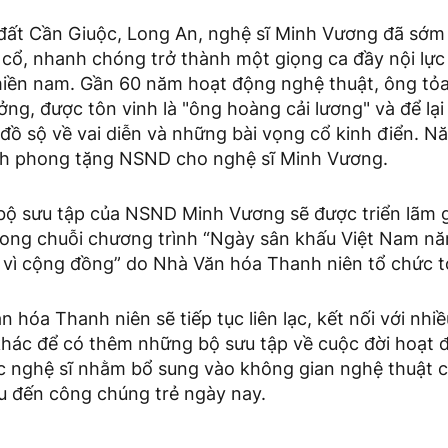
 đất Cần Giuộc, Long An, nghệ sĩ Minh Vương đã sớm
cổ, nhanh chóng trở thành một giọng ca đầy nội lực
miền nam. Gần 60 năm hoạt động nghệ thuật, ông tỏa
hưởng, được tôn vinh là "ông hoàng cải lương" và để l
 đồ sộ về vai diễn và những bài vọng cổ kinh điển. 
ch phong tặng NSND cho nghệ sĩ Minh Vương.
bộ sưu tập của NSND Minh Vương sẽ được triển lãm g
rong chuỗi chương trình “Ngày sân khấu Việt Nam n
 vì cộng đồng” do Nhà Văn hóa Thanh niên tổ chức tớ
 hóa Thanh niên sẽ tiếp tục liên lạc, kết nối với nhiề
 khác để có thêm những bộ sưu tập về cuộc đời hoạt 
ác nghệ sĩ nhằm bổ sung vào không gian nghệ thuật c
ệu đến công chúng trẻ ngày nay.