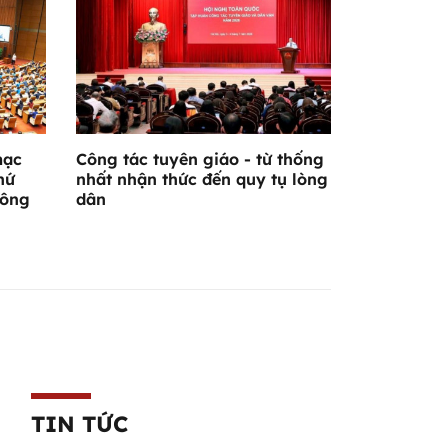
mạc
Công tác tuyên giáo - từ thống
hứ
nhất nhận thức đến quy tụ lòng
hông
dân
TIN TỨC