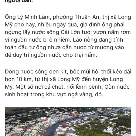
người dân.
Ông Lý Minh Lâm, phường Thuận An, thị xã Long
Mỹ cho hay, nhiều ngày qua, gia đình ông phải
ngừng lấy nước sông Cái Lớn tưới vườn nấm rơm
vì nguồn nước bị ô nhiễm. Lão nông đang tính
toán đầu tư ống nhựa dẫn nước từ mương vào
để duy trì nguồn nước cho trại nấm.
Dòng nước sông đen kịt, bốc mùi hôi thối kéo dài
hơn 10 km, từ thị xã Long Mỹ đến huyện Long
Mỹ. Một số nơi cá chết, nổi lềnh bềnh. Còn nước
sinh hoạt trong khu vực ngả vàng, đỏ.