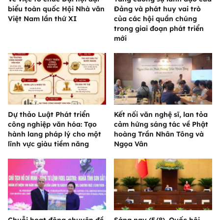
biểu toàn quốc Hội Nhà văn
Đảng và phát huy vai trò
Việt Nam lần thứ XI
của các hội quần chúng
trong giai đoạn phát triển
mới
Dự thảo Luật Phát triển
Kết nối văn nghệ sĩ, lan tỏa
công nghiệp văn hóa: Tạo
cảm hứng sáng tác về Phật
hành lang pháp lý cho một
hoàng Trần Nhân Tông và
lĩnh vực giàu tiềm năng
Ngọa Vân
Chuỗi hoạt động chuyên đề
Sáng nay (5/8), Quốc hội