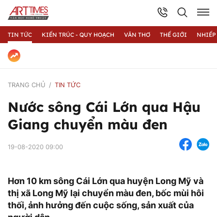
TIN TỨC
KIẾN TRÚC - QUY HOẠCH
VĂN THƠ
THẾ GIỚI
NHIẾP
TRANG CHỦ
TIN TỨC
Nước sông Cái Lớn qua Hậu
Giang chuyển màu đen
19-08-2020 09:00
Hơn 10 km sông Cái Lớn qua huyện Long Mỹ và
thị xã Long Mỹ lại chuyển màu đen, bốc mùi hôi
thối, ảnh hưởng đến cuộc sống, sản xuất của