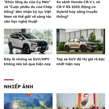
"Khúc lãng du của Cụ Mén"
So sánh Honda CR-V L và
và "Cuộc phiêu du của Chép
CR-V RS 2025: Động cơ
Hồng" đón nhận kỷ lục Việt
Hybrid hay xăng truyền
Nam và thế giới về sáng tác
thống?
văn học nghệ thuật
Đây là những xe SUV/MPV
Top xe SUV đô thị giá rẻ bậc
không nên bỏ qua hiện nay
nhất hiện nay
NHIẾP ẢNH