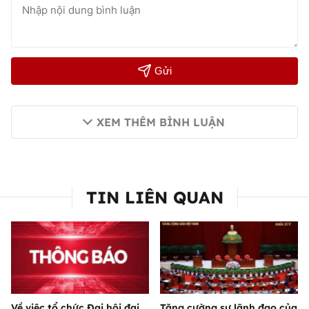
Gửi
XEM THÊM BÌNH LUẬN
TIN LIÊN QUAN
Về việc tổ chức Đại hội đại
Tăng cường sự lãnh đạo của