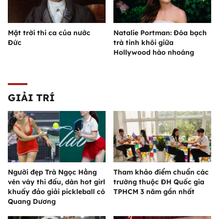
Mặt trời thi ca của nước
Natalie Portman: Đóa bạch
Đức
trà tinh khôi giữa
Hollywood hào nhoáng
GIẢI TRÍ
Người đẹp Trà Ngọc Hằng
Tham khảo điểm chuẩn các
vén váy thi đấu, dàn hot girl
trường thuộc ĐH Quốc gia
khuấy đảo giải pickleball có
TPHCM 3 năm gần nhất
Quang Dương