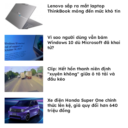
Lenovo sắp ra mắt laptop
ThinkBook mỏng đến mức khó tin
Vì sao người dùng vẫn bám
Windows 10 dù Microsoft đã khai
tử?
Clip: Hết hồn thanh niên định
"xuyên không" giữa ô tô tải và
đầu kéo
Xe điện Honda Super One chính
thức lên kệ, giá quy đổi hơn 640
triệu đồng