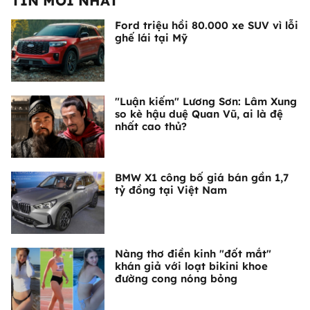
TIN MỚI NHẤT
Ford triệu hồi 80.000 xe SUV vì lỗi
ghế lái tại Mỹ
"Luận kiếm" Lương Sơn: Lâm Xung
so kè hậu duệ Quan Vũ, ai là đệ
nhất cao thủ?
BMW X1 công bố giá bán gần 1,7
tỷ đồng tại Việt Nam
Nàng thơ điền kinh "đốt mắt"
khán giả với loạt bikini khoe
đường cong nóng bỏng