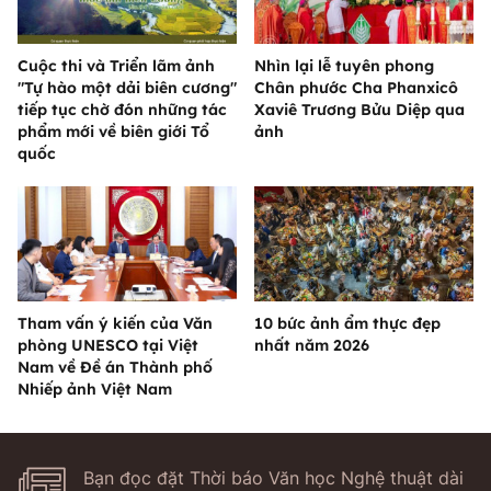
Cuộc thi và Triển lãm ảnh
Nhìn lại lễ tuyên phong
"Tự hào một dải biên cương"
Chân phước Cha Phanxicô
tiếp tục chờ đón những tác
Xaviê Trương Bửu Diệp qua
phẩm mới về biên giới Tổ
ảnh
quốc
Tham vấn ý kiến của Văn
10 bức ảnh ẩm thực đẹp
phòng UNESCO tại Việt
nhất năm 2026
Nam về Đề án Thành phố
Nhiếp ảnh Việt Nam
Bạn đọc đặt Thời báo Văn học Nghệ thuật dài