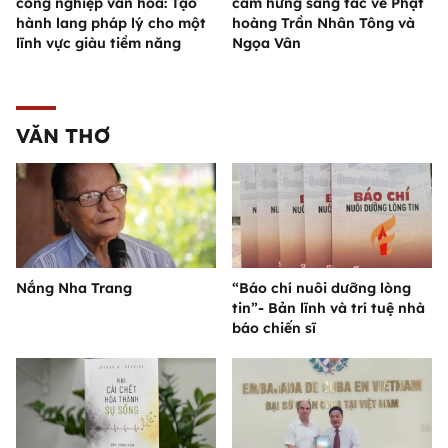
công nghiệp văn hóa: Tạo
cảm hứng sáng tác về Phật
hành lang pháp lý cho một
hoàng Trần Nhân Tông và
lĩnh vực giàu tiềm năng
Ngọa Vân
VĂN THƠ
Nắng Nha Trang
“Báo chí nuôi dưỡng lòng
tin”- Bản lĩnh và trí tuệ nhà
báo chiến sĩ