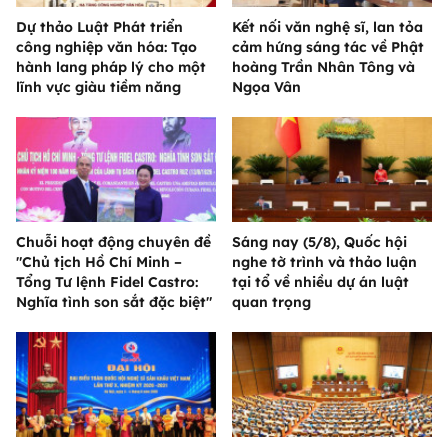
Dự thảo Luật Phát triển
Kết nối văn nghệ sĩ, lan tỏa
công nghiệp văn hóa: Tạo
cảm hứng sáng tác về Phật
hành lang pháp lý cho một
hoàng Trần Nhân Tông và
lĩnh vực giàu tiềm năng
Ngọa Vân
Chuỗi hoạt động chuyên đề
Sáng nay (5/8), Quốc hội
"Chủ tịch Hồ Chí Minh –
nghe tờ trình và thảo luận
Tổng Tư lệnh Fidel Castro:
tại tổ về nhiều dự án luật
Nghĩa tình son sắt đặc biệt"
quan trọng