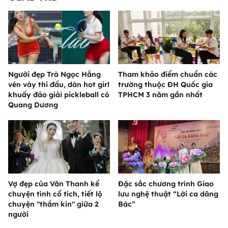
Người đẹp Trà Ngọc Hằng
Tham khảo điểm chuẩn các
vén váy thi đấu, dàn hot girl
trường thuộc ĐH Quốc gia
khuấy đảo giải pickleball có
TPHCM 3 năm gần nhất
Quang Dương
Vợ đẹp của Văn Thanh kể
Đặc sắc chương trình Giao
chuyện tình cổ tích, tiết lộ
lưu nghệ thuật “Lời ca dâng
chuyện "thầm kín" giữa 2
Bác”
người