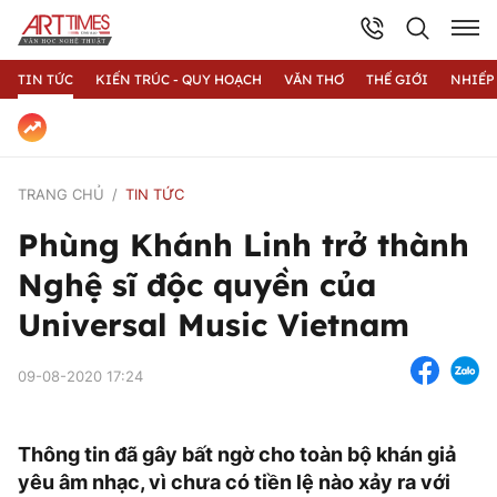
TIN TỨC
KIẾN TRÚC - QUY HOẠCH
VĂN THƠ
THẾ GIỚI
NHIẾP
TRANG CHỦ
TIN TỨC
Phùng Khánh Linh trở thành
Nghệ sĩ độc quyền của
Universal Music Vietnam
09-08-2020 17:24
Thông tin đã gây bất ngờ cho toàn bộ khán giả
yêu âm nhạc, vì chưa có tiền lệ nào xảy ra với