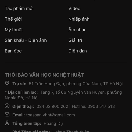
Tác phẩm mới
Video
Thế giới
Nhiếp ảnh
Mỹ thuật
Âm nhạc
Sân khấu - Điện ảnh
Giải trí
Bạn đọc
Diễn đàn
THỜI BÁO VĂN HỌC NGHỆ THUẬT
Trụ sở:
51 Trần Hưng Đạo, phường Cửa Nam, TP.Hà Nội
* Địa chỉ liên lạc:
Tầng 7, số 66 Nguyễn Văn Huyên, phường
Nghĩa Đô, Hà Nội.
Điện thoại:
024 62 900 262 | Hotline: 0903 517 513
Email:
toasoan.vhnt@gmail.com
Tổng biên tập:
Hoàng Dự
Phó Tổng biên tập:
Hoàng Thanh Xuân