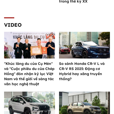
trong thế kỷ XX
VIDEO
"Khúc lãng du của Cụ Mén"
So sánh Honda CR-V L và
và "Cuộc phiêu du của Chép
CR-V RS 2025: Động cơ
Hồng" đón nhận kỷ lục Việt
Hybrid hay xăng truyền
Nam và thế giới về sáng tác
thống?
văn học nghệ thuật