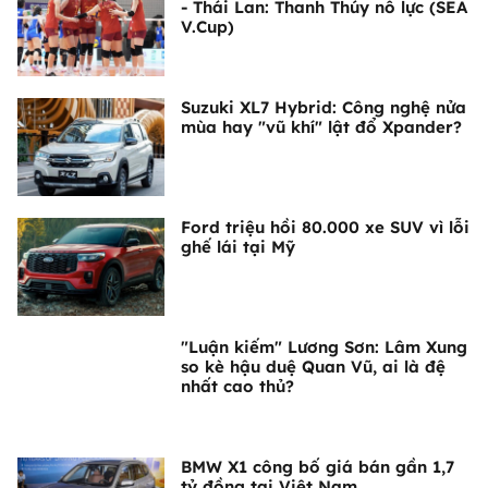
- Thái Lan: Thanh Thúy nỗ lực (SEA
V.Cup)
Suzuki XL7 Hybrid: Công nghệ nửa
mùa hay "vũ khí" lật đổ Xpander?
Ford triệu hồi 80.000 xe SUV vì lỗi
ghế lái tại Mỹ
"Luận kiếm" Lương Sơn: Lâm Xung
so kè hậu duệ Quan Vũ, ai là đệ
nhất cao thủ?
BMW X1 công bố giá bán gần 1,7
tỷ đồng tại Việt Nam