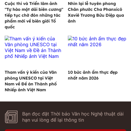
Cuộc thi và Triển lãm ảnh
Nhìn lại lễ tuyên phong
"Tự hào một dải biên cương"
Chân phước Cha Phanxicô
tiếp tục chờ đón những tác
Xaviê Trương Bửu Diệp qua
phẩm mới về biên giới Tổ
ảnh
quốc
Tham vấn ý kiến của Văn
10 bức ảnh ẩm thực đẹp
phòng UNESCO tại Việt
nhất năm 2026
Nam về Đề án Thành phố
Nhiếp ảnh Việt Nam
Bạn đọc đặt Thời báo Văn học Nghệ thuật dài
hạn vui lòng để lại thông tin