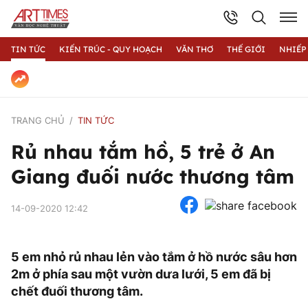
TIN TỨC
KIẾN TRÚC - QUY HOẠCH
VĂN THƠ
THẾ GIỚI
NHIẾP
TRANG CHỦ
TIN TỨC
Rủ nhau tắm hồ, 5 trẻ ở An
Giang đuối nước thương tâm
14-09-2020 12:42
5 em nhỏ rủ nhau lẻn vào tắm ở hồ nước sâu hơn
2m ở phía sau một vườn dưa lưới, 5 em đã bị
chết đuối thương tâm.