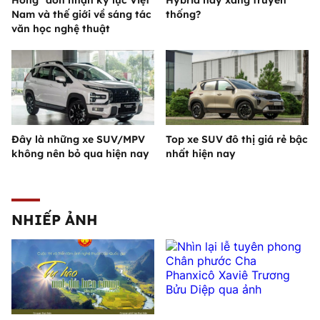
Hồng" đón nhận kỷ lục Việt
Hybrid hay xăng truyền
Nam và thế giới về sáng tác
thống?
văn học nghệ thuật
Đây là những xe SUV/MPV
Top xe SUV đô thị giá rẻ bậc
không nên bỏ qua hiện nay
nhất hiện nay
NHIẾP ẢNH