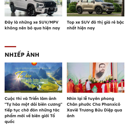
Đây là những xe SUV/MPV
Top xe SUV đô thị giá rẻ bậc
không nên bỏ qua hiện nay
nhất hiện nay
NHIẾP ẢNH
Cuộc thi và Triển lãm ảnh
Nhìn lại lễ tuyên phong
"Tự hào một dải biên cương"
Chân phước Cha Phanxicô
tiếp tục chờ đón những tác
Xaviê Trương Bửu Diệp qua
phẩm mới về biên giới Tổ
ảnh
quốc