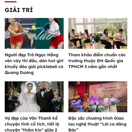
GIẢI TRÍ
Người đẹp Trà Ngọc Hằng
Tham khảo điểm chuẩn các
vén váy thi đấu, dàn hot girl
trường thuộc ĐH Quốc gia
khuấy đảo giải pickleball có
TPHCM 3 năm gần nhất
Quang Dương
Vợ đẹp của Văn Thanh kể
Đặc sắc chương trình Giao
chuyện tình cổ tích, tiết lộ
lưu nghệ thuật “Lời ca dâng
chuyện "thầm kín" giữa 2
Bác”