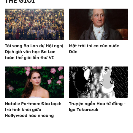
THẾ GIỚI
Tôi sang Ba Lan dự Hội nghị
Mặt trời thi ca của nước
Dịch giả văn học Ba Lan
Đức
toàn thế giới lần thứ VI
Natalie Portman: Đóa bạch
Truyện ngắn Hoa tử đằng -
trà tinh khôi giữa
lga Tokarczuk
Hollywood hào nhoáng