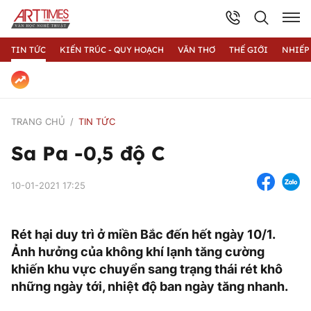
TIN TỨC
KIẾN TRÚC - QUY HOẠCH
VĂN THƠ
THẾ GIỚI
NHIẾP
TRANG CHỦ
TIN TỨC
Sa Pa -0,5 độ C
10-01-2021 17:25
Rét hại duy trì ở miền Bắc đến hết ngày 10/1.
Ảnh hưởng của không khí lạnh tăng cường
khiến khu vực chuyển sang trạng thái rét khô
những ngày tới, nhiệt độ ban ngày tăng nhanh.