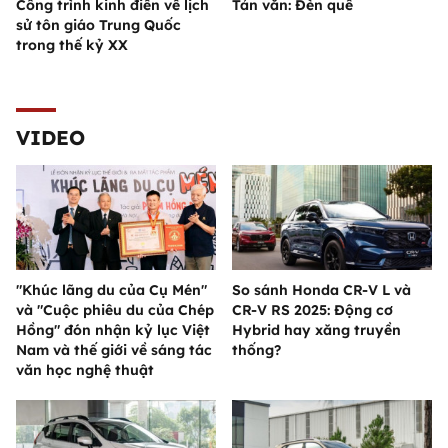
Công trình kinh điển về lịch
Tản văn: Đèn quê
sử tôn giáo Trung Quốc
trong thế kỷ XX
VIDEO
"Khúc lãng du của Cụ Mén"
So sánh Honda CR-V L và
và "Cuộc phiêu du của Chép
CR-V RS 2025: Động cơ
Hồng" đón nhận kỷ lục Việt
Hybrid hay xăng truyền
Nam và thế giới về sáng tác
thống?
văn học nghệ thuật