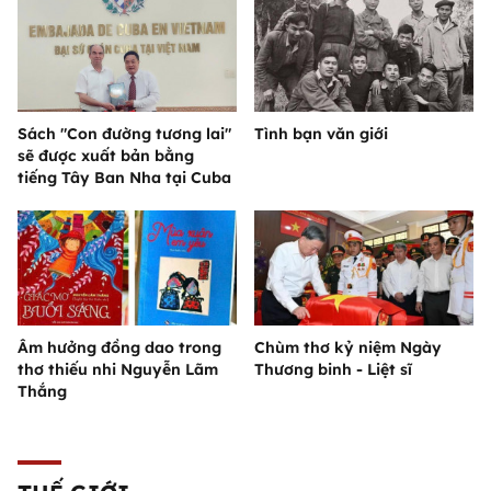
Sách "Con đường tương lai"
Tình bạn văn giới
sẽ được xuất bản bằng
tiếng Tây Ban Nha tại Cuba
Âm hưởng đồng dao trong
Chùm thơ kỷ niệm Ngày
thơ thiếu nhi Nguyễn Lãm
Thương binh - Liệt sĩ
Thắng