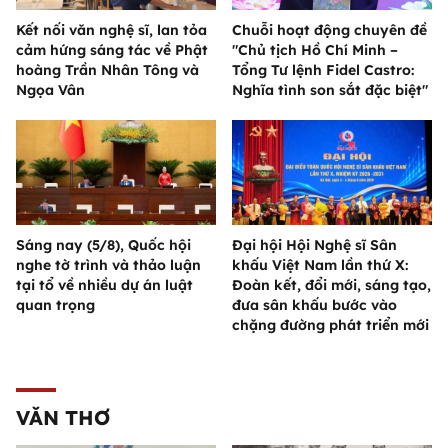
Kết nối văn nghệ sĩ, lan tỏa
Chuỗi hoạt động chuyên đề
cảm hứng sáng tác về Phật
"Chủ tịch Hồ Chí Minh –
hoàng Trần Nhân Tông và
Tổng Tư lệnh Fidel Castro:
Ngọa Vân
Nghĩa tình son sắt đặc biệt"
Sáng nay (5/8), Quốc hội
Đại hội Hội Nghệ sĩ Sân
nghe tờ trình và thảo luận
khấu Việt Nam lần thứ X:
tại tổ về nhiều dự án luật
Đoàn kết, đổi mới, sáng tạo,
quan trọng
đưa sân khấu bước vào
chặng đường phát triển mới
VĂN THƠ