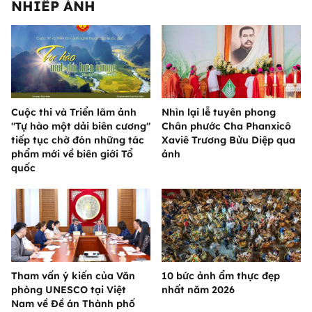
NHIẾP ẢNH
Cuộc thi và Triển lãm ảnh
Nhìn lại lễ tuyên phong
"Tự hào một dải biên cương"
Chân phước Cha Phanxicô
tiếp tục chờ đón những tác
Xaviê Trương Bửu Diệp qua
phẩm mới về biên giới Tổ
ảnh
quốc
Tham vấn ý kiến của Văn
10 bức ảnh ẩm thực đẹp
phòng UNESCO tại Việt
nhất năm 2026
Nam về Đề án Thành phố