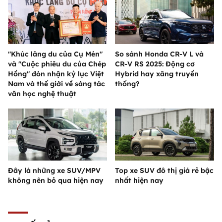
"Khúc lãng du của Cụ Mén"
So sánh Honda CR-V L và
và "Cuộc phiêu du của Chép
CR-V RS 2025: Động cơ
Hồng" đón nhận kỷ lục Việt
Hybrid hay xăng truyền
Nam và thế giới về sáng tác
thống?
văn học nghệ thuật
Đây là những xe SUV/MPV
Top xe SUV đô thị giá rẻ bậc
không nên bỏ qua hiện nay
nhất hiện nay