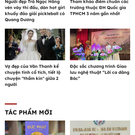
Người đẹp Trà Ngọc Hằng
Tham khảo điểm chuẩn các
vén váy thi đấu, dàn hot girl
trường thuộc ĐH Quốc gia
khuấy đảo giải pickleball có
TPHCM 3 năm gần nhất
Quang Dương
Vợ đẹp của Văn Thanh kể
Đặc sắc chương trình Giao
chuyện tình cổ tích, tiết lộ
lưu nghệ thuật “Lời ca dâng
chuyện "thầm kín" giữa 2
Bác”
người
TÁC PHẨM MỚI