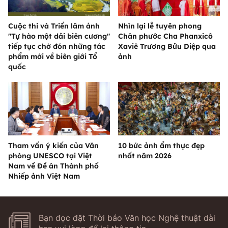
Cuộc thi và Triển lãm ảnh
Nhìn lại lễ tuyên phong
"Tự hào một dải biên cương"
Chân phước Cha Phanxicô
tiếp tục chờ đón những tác
Xaviê Trương Bửu Diệp qua
phẩm mới về biên giới Tổ
ảnh
quốc
Tham vấn ý kiến của Văn
10 bức ảnh ẩm thực đẹp
phòng UNESCO tại Việt
nhất năm 2026
Nam về Đề án Thành phố
Nhiếp ảnh Việt Nam
Bạn đọc đặt Thời báo Văn học Nghệ thuật dài