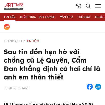
TIN TỨC
KIẾN TRÚC - QUY HOẠCH
VĂN THƠ
THẾ GIỚI
NHIẾP
TRANG CHỦ
TIN TỨC
Sau tin đồn hẹn hò với
chồng cũ Lệ Quyên, Cẩm
Đan khẳng định cả hai chỉ là
anh em thân thiết
06-01-2021 14:20
(Arttimes) - Thí sinh hoa hậu Việt Nam 2020