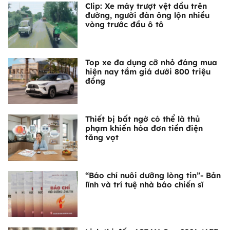
Clip: Xe máy trượt vệt dầu trên
đường, người đàn ông lộn nhiều
vòng trước đầu ô tô
Top xe đa dụng cỡ nhỏ đáng mua
hiện nay tầm giá dưới 800 triệu
đồng
Thiết bị bất ngờ có thể là thủ
phạm khiến hóa đơn tiền điện
tăng vọt
“Báo chí nuôi dưỡng lòng tin”- Bản
lĩnh và trí tuệ nhà báo chiến sĩ