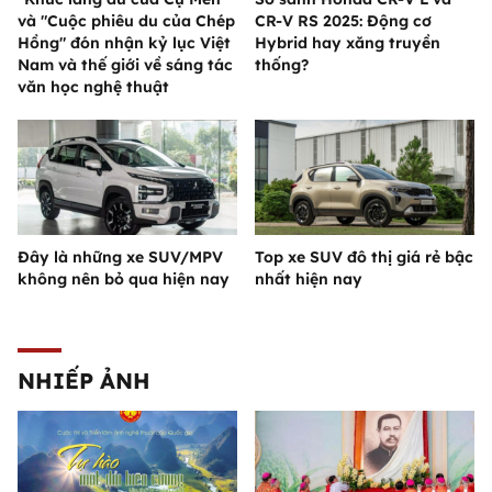
và "Cuộc phiêu du của Chép
CR-V RS 2025: Động cơ
Hồng" đón nhận kỷ lục Việt
Hybrid hay xăng truyền
Nam và thế giới về sáng tác
thống?
văn học nghệ thuật
Đây là những xe SUV/MPV
Top xe SUV đô thị giá rẻ bậc
không nên bỏ qua hiện nay
nhất hiện nay
NHIẾP ẢNH