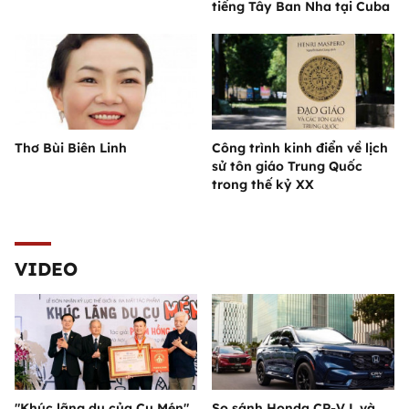
tiếng Tây Ban Nha tại Cuba
Thơ Bùi Biên Linh
Công trình kinh điển về lịch
sử tôn giáo Trung Quốc
trong thế kỷ XX
VIDEO
"Khúc lãng du của Cụ Mén"
So sánh Honda CR-V L và