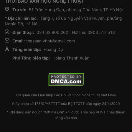
THỜI BÁO VĂN HỌC NGHỆ THUẬT
Trụ sở:
51 Trần Hưng Đạo, phường Cửa Nam, TP.Hà Nội
* Địa chỉ liên lạc:
Tầng 7, số 66 Nguyễn Văn Huyên, phường
Nghĩa Đô, Hà Nội.
Điện thoại:
024 62 900 262 | Hotline: 0903 517 513
Email:
toasoan.vhnt@gmail.com
Tổng biên tập:
Hoàng Dự
Phó Tổng biên tập:
Hoàng Thanh Xuân
Cơ quan của Liên hiệp các Hội Văn học Nghệ thuật Việt Nam
Giấy phép số 173/GP-BTTTT của Bộ TT&TT cấp ngày 24/4/2020
* Chỉ được dẫn nguồn "Arttimes.vn" khi được Thời báo VHNT chấp thuận
bằng văn bản.