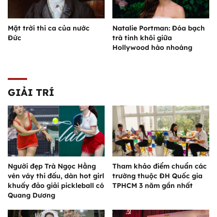
Mặt trời thi ca của nước
Natalie Portman: Đóa bạch
Đức
trà tinh khôi giữa
Hollywood hào nhoáng
GIẢI TRÍ
Người đẹp Trà Ngọc Hằng
Tham khảo điểm chuẩn các
vén váy thi đấu, dàn hot girl
trường thuộc ĐH Quốc gia
khuấy đảo giải pickleball có
TPHCM 3 năm gần nhất
Quang Dương