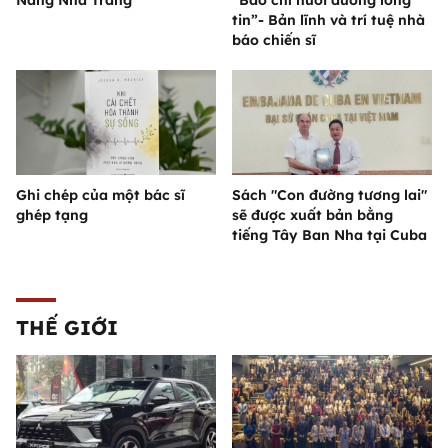
Nắng Nha Trang
“Báo chí nuôi dưỡng lòng
tin”- Bản lĩnh và trí tuệ nhà
báo chiến sĩ
Ghi chép của một bác sĩ
Sách "Con đường tương lai"
ghép tạng
sẽ được xuất bản bằng
tiếng Tây Ban Nha tại Cuba
THẾ GIỚI