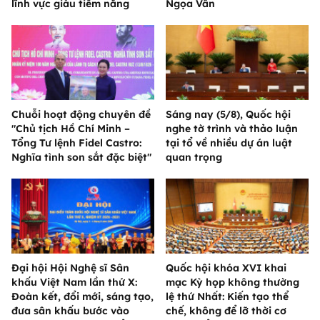
lĩnh vực giàu tiềm năng
Ngọa Vân
Chuỗi hoạt động chuyên đề
Sáng nay (5/8), Quốc hội
"Chủ tịch Hồ Chí Minh –
nghe tờ trình và thảo luận
Tổng Tư lệnh Fidel Castro:
tại tổ về nhiều dự án luật
Nghĩa tình son sắt đặc biệt"
quan trọng
Đại hội Hội Nghệ sĩ Sân
Quốc hội khóa XVI khai
khấu Việt Nam lần thứ X:
mạc Kỳ họp không thường
Đoàn kết, đổi mới, sáng tạo,
lệ thứ Nhất: Kiến tạo thể
đưa sân khấu bước vào
chế, không để lỡ thời cơ