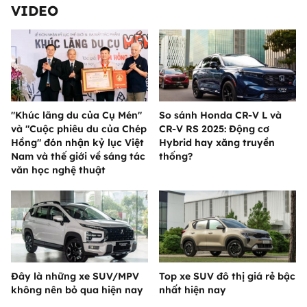
VIDEO
"Khúc lãng du của Cụ Mén"
So sánh Honda CR-V L và
và "Cuộc phiêu du của Chép
CR-V RS 2025: Động cơ
Hồng" đón nhận kỷ lục Việt
Hybrid hay xăng truyền
Nam và thế giới về sáng tác
thống?
văn học nghệ thuật
Đây là những xe SUV/MPV
Top xe SUV đô thị giá rẻ bậc
không nên bỏ qua hiện nay
nhất hiện nay