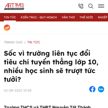
TIN TỨC
KIẾN TRÚC - QUY HOẠCH
VĂN THƠ
THẾ GIỚI
NHIẾP
TRANG CHỦ
TIN TỨC
Sốc vì trường liên tục đổi
tiêu chí tuyển thẳng lớp 10,
nhiều học sinh sẽ trượt tức
tưởi?
02-08-2020 10:59
Trường THCS và THPT Nguyễn Tất Thành