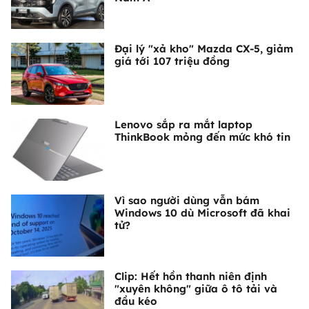
Đại lý "xả kho" Mazda CX-5, giảm
giá tới 107 triệu đồng
Lenovo sắp ra mắt laptop
ThinkBook mỏng đến mức khó tin
Vì sao người dùng vẫn bám
Windows 10 dù Microsoft đã khai
tử?
Clip: Hết hồn thanh niên định
"xuyên không" giữa ô tô tải và
đầu kéo