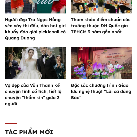
Người đẹp Trà Ngọc Hằng
Tham khảo điểm chuẩn các
vén váy thi đấu, dàn hot girl
trường thuộc ĐH Quốc gia
khuấy đảo giải pickleball có
TPHCM 3 năm gần nhất
Quang Dương
Vợ đẹp của Văn Thanh kể
Đặc sắc chương trình Giao
chuyện tình cổ tích, tiết lộ
lưu nghệ thuật “Lời ca dâng
chuyện "thầm kín" giữa 2
Bác”
người
TÁC PHẨM MỚI