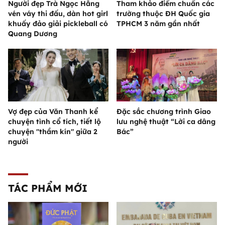
Người đẹp Trà Ngọc Hằng
Tham khảo điểm chuẩn các
vén váy thi đấu, dàn hot girl
trường thuộc ĐH Quốc gia
khuấy đảo giải pickleball có
TPHCM 3 năm gần nhất
Quang Dương
Vợ đẹp của Văn Thanh kể
Đặc sắc chương trình Giao
chuyện tình cổ tích, tiết lộ
lưu nghệ thuật “Lời ca dâng
chuyện "thầm kín" giữa 2
Bác”
người
TÁC PHẨM MỚI