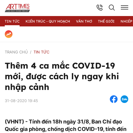
TIN TỨC
KIẾN TRÚC - QUY HOẠCH
VĂN THƠ
THẾ GIỚI
NHIẾP
TRANG CHỦ
TIN TỨC
Thêm 4 ca mắc COVID-19
mới, được cách ly ngay khi
nhập cảnh
31-08-2020 19:45
(VHNT) - Tính đến 18h ngày 31/8, Ban Chỉ đạo
Quốc gia phòng, chống dịch COVID-19, tính đến