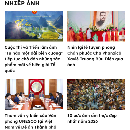
NHIẾP ẢNH
Cuộc thi và Triển lãm ảnh
Nhìn lại lễ tuyên phong
"Tự hào một dải biên cương"
Chân phước Cha Phanxicô
tiếp tục chờ đón những tác
Xaviê Trương Bửu Diệp qua
phẩm mới về biên giới Tổ
ảnh
quốc
Tham vấn ý kiến của Văn
10 bức ảnh ẩm thực đẹp
phòng UNESCO tại Việt
nhất năm 2026
Nam về Đề án Thành phố