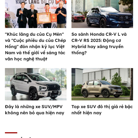
"Khúc lãng du của Cụ Mén"
So sánh Honda CR-V L và
và "Cuộc phiêu du của Chép
CR-V RS 2025: Động cơ
Hồng" đón nhận kỷ lục Việt
Hybrid hay xăng truyền
Nam và thế giới về sáng tác
thống?
văn học nghệ thuật
Đây là những xe SUV/MPV
Top xe SUV đô thị giá rẻ bậc
không nên bỏ qua hiện nay
nhất hiện nay