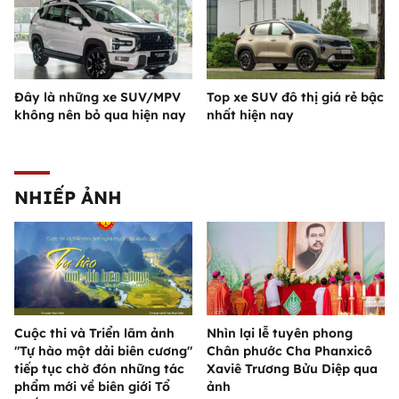
Đây là những xe SUV/MPV
Top xe SUV đô thị giá rẻ bậc
không nên bỏ qua hiện nay
nhất hiện nay
NHIẾP ẢNH
Cuộc thi và Triển lãm ảnh
Nhìn lại lễ tuyên phong
"Tự hào một dải biên cương"
Chân phước Cha Phanxicô
tiếp tục chờ đón những tác
Xaviê Trương Bửu Diệp qua
phẩm mới về biên giới Tổ
ảnh