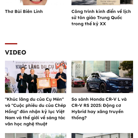
Thơ Bùi Biên Linh
Công trình kinh điển về lịch
sử tôn giáo Trung Quốc
trong thế kỷ XX
VIDEO
"Khúc lãng du của Cụ Mén"
So sánh Honda CR-V L và
và "Cuộc phiêu du của Chép
CR-V RS 2025: Động cơ
Hồng" đón nhận kỷ lục Việt
Hybrid hay xăng truyền
Nam và thế giới về sáng tác
thống?
văn học nghệ thuật