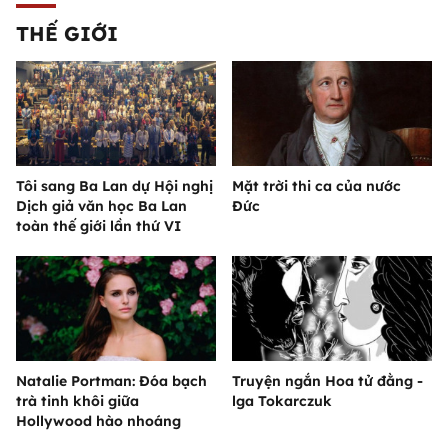
THẾ GIỚI
Tôi sang Ba Lan dự Hội nghị
Mặt trời thi ca của nước
Dịch giả văn học Ba Lan
Đức
toàn thế giới lần thứ VI
Natalie Portman: Đóa bạch
Truyện ngắn Hoa tử đằng -
trà tinh khôi giữa
lga Tokarczuk
Hollywood hào nhoáng