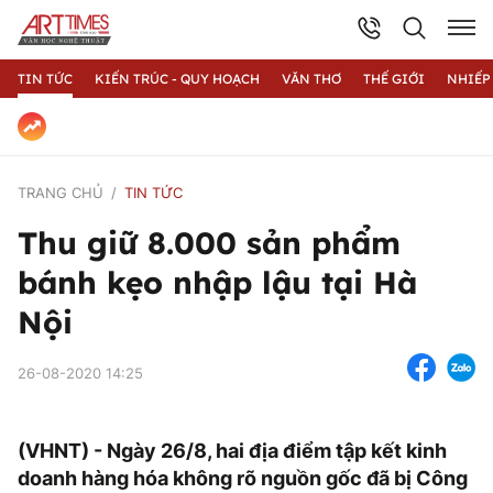
TIN TỨC
KIẾN TRÚC - QUY HOẠCH
VĂN THƠ
THẾ GIỚI
NHIẾP
TRANG CHỦ
TIN TỨC
Thu giữ 8.000 sản phẩm
bánh kẹo nhập lậu tại Hà
Nội
26-08-2020 14:25
(VHNT) - Ngày 26/8, hai địa điểm tập kết kinh
doanh hàng hóa không rõ nguồn gốc đã bị Công