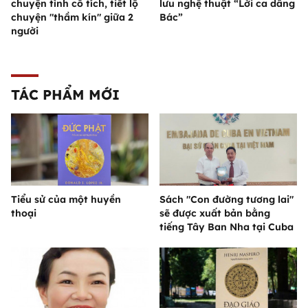
chuyện tình cổ tích, tiết lộ
lưu nghệ thuật “Lời ca dâng
chuyện "thầm kín" giữa 2
Bác”
người
TÁC PHẨM MỚI
Tiểu sử của một huyền
Sách "Con đường tương lai"
thoại
sẽ được xuất bản bằng
tiếng Tây Ban Nha tại Cuba