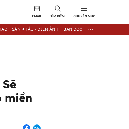
EMAIL
TÌM KIẾM
CHUYÊN MỤC
HẠC
SÂN KHẤU - ĐIỆN ẢNH
BẠN ĐỌC
 Sẽ
o miền