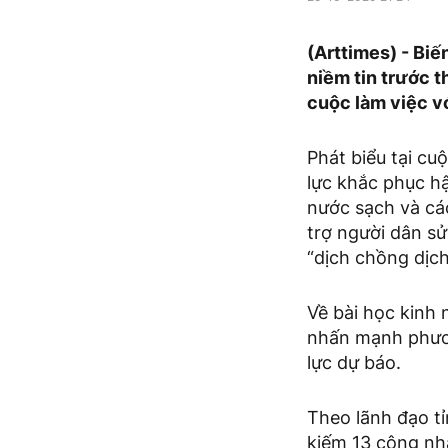
(Arttimes) - Biế
niềm tin trước t
cuộc làm việc vớ
Phát biểu tại cu
lực khắc phục hậ
nước sạch và cá
trợ người dân s
“dịch chồng dịch
Về bài học kinh 
nhấn mạnh phươn
lực dự báo.
Theo lãnh đạo tỉ
kiếm 13 công nh