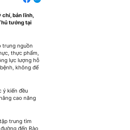
chí, bản lĩnh,
Thủ tướng tại
p trung nguồn
thực, thực phẩm,
ộng lực lượng hỗ
 bệnh, không để
c ý kiến đều
 nâng cao năng
tập trung tìm
g đường đến Rào