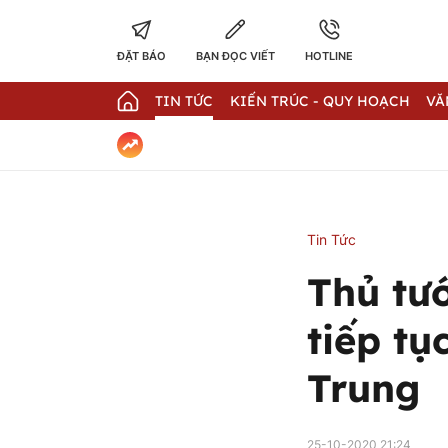
ĐẶT BÁO
BẠN ĐỌC VIẾT
HOTLINE
TIN TỨC
KIẾN TRÚC - QUY HOẠCH
VĂ
Tin Tức
Thủ tư
tiếp tụ
Trung
25-10-2020 21:24