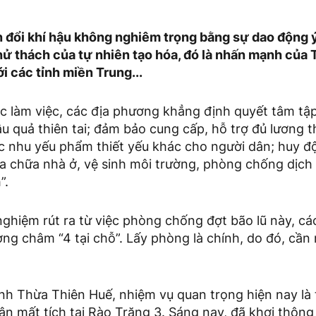
n đổi khí hậu không nghiêm trọng bằng sự dao động ý 
hử thách của tự nhiên tạo hóa, đó là nhấn mạnh của 
i các tỉnh miền Trung...
ộc làm việc, các địa phương khẳng định quyết tâm tậ
u quả thiên tai; đảm bảo cung cấp, hỗ trợ đủ lương 
c nhu yếu phẩm thiết yếu khác cho người dân; huy đ
ửa chữa nhà ở, vệ sinh môi trường, phòng chống dịch
”.
nghiệm rút ra từ việc phòng chống đợt bão lũ này, cá
g châm “4 tại chỗ”. Lấy phòng là chính, do đó, cần
nh Thừa Thiên Huế, nhiệm vụ quan trọng hiện nay là 
ân mất tích tại Rào Trăng 3. Sáng nay, đã khơi thôn