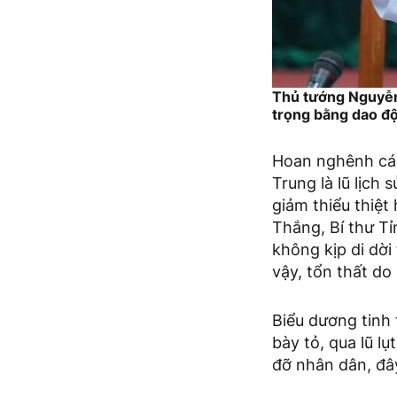
Thủ tướng Nguyễn
trọng bằng dao độn
Hoan nghênh các
Trung là lũ lịch
giảm thiểu thiệt
Thắng, Bí thư T
không kịp di dời
vậy, tổn thất do 
Biểu dương tinh
bày tỏ, qua lũ lụ
đỡ nhân dân, đây