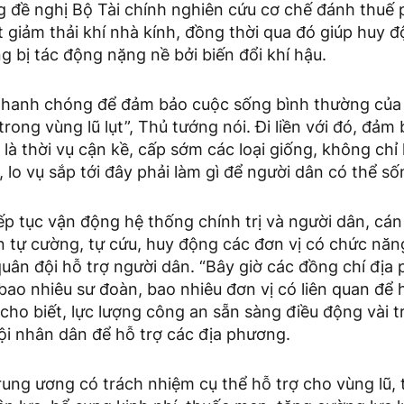
 đề nghị Bộ Tài chính nghiên cứu cơ chế đánh thuế p
 giảm thải khí nhà kính, đồng thời qua đó giúp huy 
g bị tác động nặng nề bởi biến đổi khí hậu.
nhanh chóng để đảm bảo cuộc sống bình thường của
trong vùng lũ lụt”, Thủ tướng nói. Đi liền với đó, đảm
 là thời vụ cận kề, cấp sớm các loại giống, không chỉ
i, lo vụ sắp tới đây phải làm gì để người dân có thể s
ếp tục vận động hệ thống chính trị và người dân, cá
ần tự cường, tự cứu, huy động các đơn vị có chức năng,
uân đội hỗ trợ người dân. “Bây giờ các đồng chí địa
bao nhiêu sư đoàn, bao nhiêu đơn vị có liên quan để 
cho biết, lực lượng công an sẵn sàng điều động vài 
ội nhân dân để hỗ trợ các địa phương.
ung ương có trách nhiệm cụ thể hỗ trợ cho vùng lũ, 