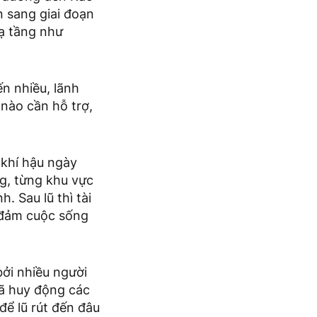
n sang giai đoạn
hạ tầng như
n nhiều, lãnh
nào cần hỗ trợ,
 khí hậu ngày
ng, từng khu vực
. Sau lũ thì tài
o đảm cuộc sống
bởi nhiều người
 đã huy động các
để lũ rút đến đâu