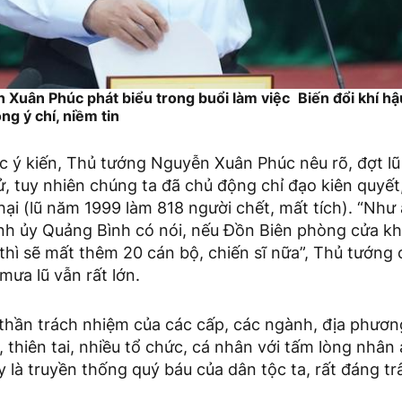
 Xuân Phúc phát biểu trong buổi làm việc
Biến đổi khí h
g ý chí, niềm tin
 ý kiến, Thủ tướng Nguyễn Xuân Phúc nêu rõ, đợt lũ
 sử, tuy nhiên chúng ta đã chủ động chỉ đạo kiên quyết
 hại (lũ năm 1999 làm 818 người chết, mất tích). “Như
ỉnh ủy Quảng Bình có nói, nếu Đồn Biên phòng cửa k
 thì sẽ mất thêm 20 cán bộ, chiến sĩ nữa”, Thủ tướng 
mưa lũ vẫn rất lớn.
 thần trách nhiệm của các cấp, các ngành, địa phươn
t, thiên tai, nhiều tổ chức, cá nhân với tấm lòng nhân 
 là truyền thống quý báu của dân tộc ta, rất đáng tr