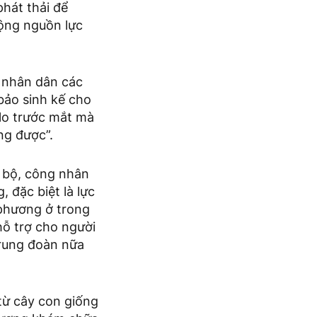
hát thải để
động nguồn lực
 nhân dân các
 bảo sinh kế cho
 lo trước mắt mà
ống được”.
n bộ, công nhân
 đặc biệt là lực
 phương ở trong
hỗ trợ cho người
trung đoàn nữa
từ cây con giống