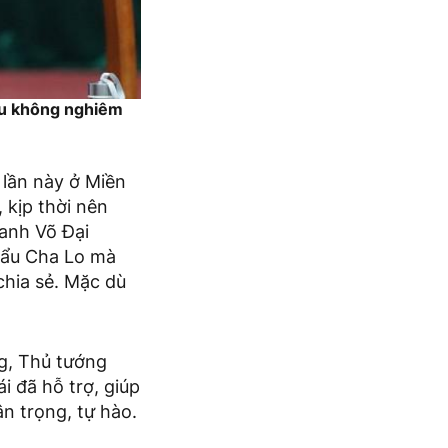
ậu không nghiêm
 lần này ở Miền
, kịp thời nên
 anh Võ Đại
hẩu Cha Lo mà
chia sẻ. Mặc dù
g, Thủ tướng
ái đã hỗ trợ, giúp
ân trọng, tự hào.