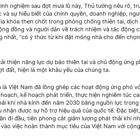
inh nghiệm sau đợt mưa lũ này, Thủ tướng nêu rõ, tr
và sự hiểu biết của chính quyền, doanh nghiệp, ngườ
hìa khóa then chốt trong phòng chống thiên tai, dịch
ộng đồng và người dân về trách nhiệm và tác động củ
g nhất, “có ý thức từ khi đặt móng nhà cho đến chọn v
 cải thiện năng lực dự báo thiên tai và chủ động ứng 
t đất, hiện là một khâu yếu của chúng ta.
 là Việt Nam đã lồng ghép các hoạt động ứng phó với
hoạch, kế hoạch phát triển, thực hiện nghiêm túc c
hải khí nhà kính đến năm 2030 bằng nguồn lực trong
 nhận được sự hỗ trợ hiệu quả của quốc tế. Đặc biệt
ần đi đầu, tiên phong cắt giảm lượng phát thải khí n
 vào việc hoàn thành mục tiêu của Việt Nam với cộng