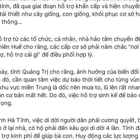
 tỉnh, đã qua giai đoạn hỗ trợ khẩn cấp và hiện chuyể
 tái thiết như cây giống, con giống, khôi phục cơ sở 
o thông…
 trợ từ các tổ chức, cá nhân, nhà hảo tâm chuyển đế
iên Huế cho rằng, các cấp cơ sở phải nắm chắc “nơi 
, hỗ trợ cái gì” để điều phối hợp lý.
ày, tỉnh Quảng Trị cho rằng, ảnh hưởng của biến đổi
 đó, cần quan tâm việc dự báo thời tiết cho từng vù
khu vực miền Trung là dốc nên mưa to, lũ lên rất nhanh
ân cơ bản mất hết. Do đó, việc hỗ trợ sinh kế để bả
rọng.
nh Hà Tĩnh, việc di dời người dân phải cương quyết, 
n ở lại nhà, có hộ phải đến kêu gọi di dời 4 lần. Tỉnh
ỗ trợ kinh phí để giúp bà con. Huy động các lực lượng 