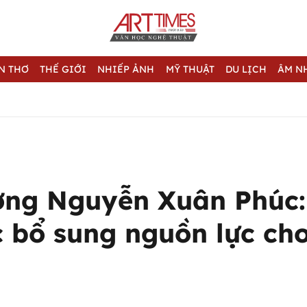
N THƠ
THẾ GIỚI
NHIẾP ẢNH
MỸ THUẬT
DU LỊCH
ÂM N
ớng Nguyễn Xuân Phúc:
c bổ sung nguồn lực ch