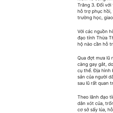
Trăng 3. Đối với
hỗ trợ phục hồi,
trường học, gia
Với các nguồn hỗ
đạo tỉnh Thừa Th
hộ nào cần hỗ trợ
Qua đợt mưa lũ n
càng gay gắt, do
cụ thể. Địa hình 
sản của người d
sau lũ rất quan t
Theo lãnh đạo tỉ
dân xót của, trố
cơ sở sấy lúa, h