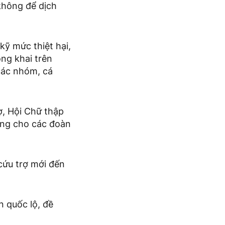
 không để dịch
kỹ mức thiệt hại,
ng khai trên
 các nhóm, cá
ợ, Hội Chữ thập
ờng cho các đoàn
cứu trợ mới đến
n quốc lộ, đề