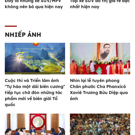
Đây là những xe SUV/MPV
Top xe SUV đô thị giá rẻ bậc
không nên bỏ qua hiện nay
nhất hiện nay
NHIẾP ẢNH
Cuộc thi và Triển lãm ảnh
Nhìn lại lễ tuyên phong
"Tự hào một dải biên cương"
Chân phước Cha Phanxicô
tiếp tục chờ đón những tác
Xaviê Trương Bửu Diệp qua
phẩm mới về biên giới Tổ
ảnh
quốc