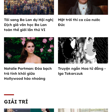
Tôi sang Ba Lan dự Hội nghị
Mặt trời thi ca của nước
Dịch giả văn học Ba Lan
Đức
toàn thế giới lần thứ VI
Natalie Portman: Đóa bạch
Truyện ngắn Hoa tử đằng -
trà tinh khôi giữa
lga Tokarczuk
Hollywood hào nhoáng
GIẢI TRÍ