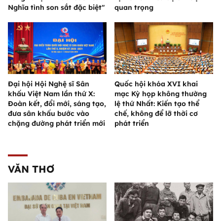
Nghĩa tình son sắt đặc biệt"
quan trọng
Đại hội Hội Nghệ sĩ Sân
Quốc hội khóa XVI khai
khấu Việt Nam lần thứ X:
mạc Kỳ họp không thường
Đoàn kết, đổi mới, sáng tạo,
lệ thứ Nhất: Kiến tạo thể
đưa sân khấu bước vào
chế, không để lỡ thời cơ
chặng đường phát triển mới
phát triển
VĂN THƠ