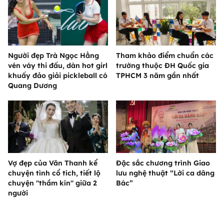
Người đẹp Trà Ngọc Hằng
Tham khảo điểm chuẩn các
vén váy thi đấu, dàn hot girl
trường thuộc ĐH Quốc gia
khuấy đảo giải pickleball có
TPHCM 3 năm gần nhất
Quang Dương
Vợ đẹp của Văn Thanh kể
Đặc sắc chương trình Giao
chuyện tình cổ tích, tiết lộ
lưu nghệ thuật “Lời ca dâng
chuyện "thầm kín" giữa 2
Bác”
người