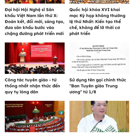
Đại hội Hội Nghệ sĩ Sân
Quốc hội khóa XVI khai
khấu Việt Nam lần thứ X:
mạc Kỳ họp không thường
Đoàn kết, đổi mới, sáng tạo,
lệ thứ Nhất: Kiến tạo thể
đưa sân khấu bước vào
chế, không để lỡ thời cơ
chặng đường phát triển mới
phát triển
Công tác tuyên giáo - từ
Sử dụng tên gọi chính thức
thống nhất nhận thức đến
"Ban Tuyên giáo Trung
quy tụ lòng dân
ương" từ 1/8