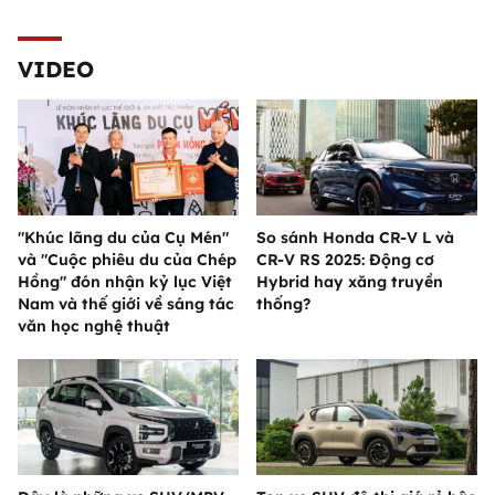
VIDEO
"Khúc lãng du của Cụ Mén"
So sánh Honda CR-V L và
và "Cuộc phiêu du của Chép
CR-V RS 2025: Động cơ
Hồng" đón nhận kỷ lục Việt
Hybrid hay xăng truyền
Nam và thế giới về sáng tác
thống?
văn học nghệ thuật