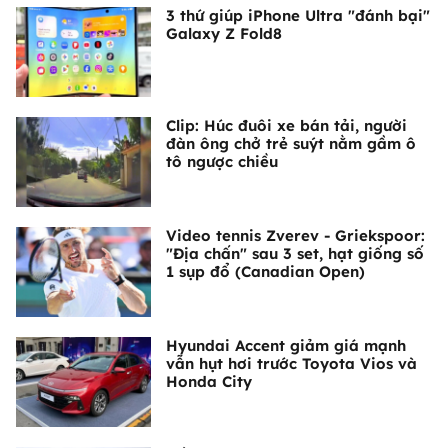
3 thứ giúp iPhone Ultra "đánh bại"
Galaxy Z Fold8
Clip: Húc đuôi xe bán tải, người
đàn ông chở trẻ suýt nằm gầm ô
tô ngược chiều
Video tennis Zverev - Griekspoor:
"Địa chấn" sau 3 set, hạt giống số
1 sụp đổ (Canadian Open)
Hyundai Accent giảm giá mạnh
vẫn hụt hơi trước Toyota Vios và
Honda City