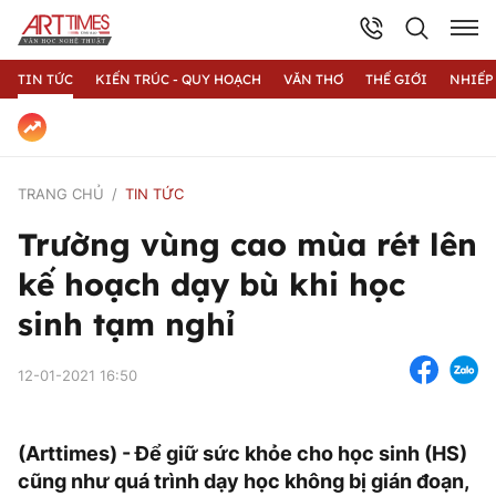
TIN TỨC
KIẾN TRÚC - QUY HOẠCH
VĂN THƠ
THẾ GIỚI
NHIẾP
TRANG CHỦ
TIN TỨC
Trường vùng cao mùa rét lên
kế hoạch dạy bù khi học
sinh tạm nghỉ
12-01-2021 16:50
(Arttimes) - Để giữ sức khỏe cho học sinh (HS)
cũng như quá trình dạy học không bị gián đoạn,