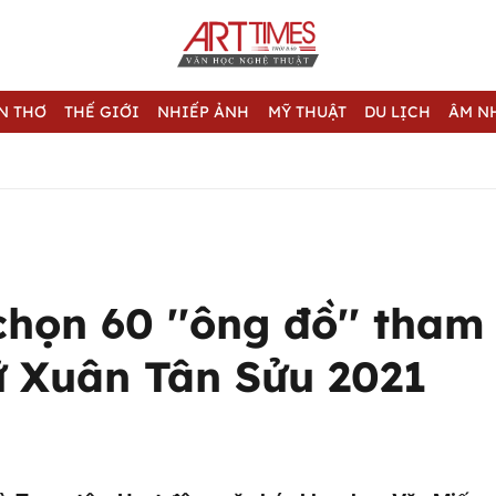
N THƠ
THẾ GIỚI
NHIẾP ẢNH
MỸ THUẬT
DU LỊCH
ÂM N
họn 60 ''ông đồ'' tham
ữ Xuân Tân Sửu 2021