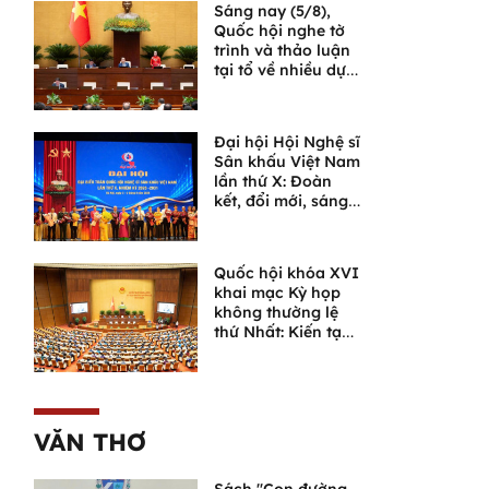
Sáng nay (5/8),
Quốc hội nghe tờ
trình và thảo luận
tại tổ về nhiều dự
án luật quan trọng
Đại hội Hội Nghệ sĩ
Sân khấu Việt Nam
lần thứ X: Đoàn
kết, đổi mới, sáng
tạo, đưa sân khấu
bước vào chặng
đường phát triển
Quốc hội khóa XVI
mới
khai mạc Kỳ họp
không thường lệ
thứ Nhất: Kiến tạo
thể chế, không để
lỡ thời cơ phát
triển
VĂN THƠ