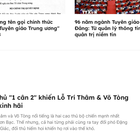
ng tên gọi chính thức
96 năm ngành Tuyên giáo
Tuyên giáo Trung ương"
Đảng: Từ quản lý thông ti
8
quản trị niềm tin
hủ "1 cân 2" khiến Lỗ Trí Thâm & Võ Tòng
kinh hãi
hâm và Võ Tòng nổi tiếng là hai cao thủ bộ chiến mạnh nhất
n Bạc. Thế nhưng, cả hai từng phải cùng ra tay đối phó Đặng
iác, đối thủ hiếm hoi khiến họ rơi vào thế khó.