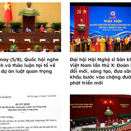
nay (5/8), Quốc hội nghe
Đại hội Hội Nghệ sĩ Sân k
nh và thảo luận tại tổ về
Việt Nam lần thứ X: Đoàn 
 dự án luật quan trọng
đổi mới, sáng tạo, đưa sâ
khấu bước vào chặng đư
phát triển mới