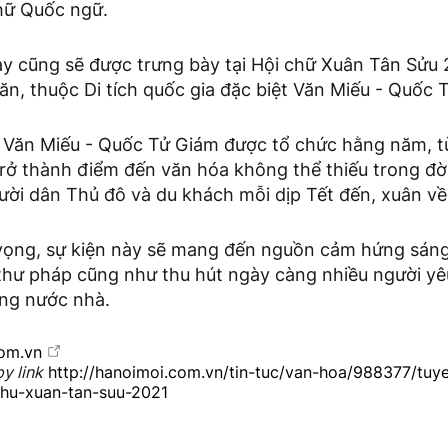
hữ Quốc ngữ.
y cũng sẽ được trưng bày tại Hội chữ Xuân Tân Sửu 
n, thuộc Di tích quốc gia đặc biệt Văn Miếu - Quốc 
i Văn Miếu - Quốc Tử Giám được tổ chức hằng năm, 
trở thành điểm đến văn hóa không thể thiếu trong đờ
ười dân Thủ đô và du khách mỗi dịp Tết đến, xuân về
vọng, sự kiện này sẽ mang đến nguồn cảm hứng sán
 thư pháp cũng như thu hút ngày càng nhiều người y
ống nước nhà.
com.vn
y link
http://hanoimoi.com.vn/tin-tuc/van-hoa/988377/tu
chu-xuan-tan-suu-2021