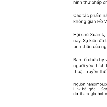
hình thư pháp c
Các tác phẩm nà
không gian Hồ Vă
Hội chữ Xuân tạ
nay. Sự kiện đã 
tinh thần của ng
Ban tổ chức hy 
người yêu thích
thuật truyền th
Nguồn
hanoimoi.
Link bài gốc
Cop
do-tham-gia-hoi-