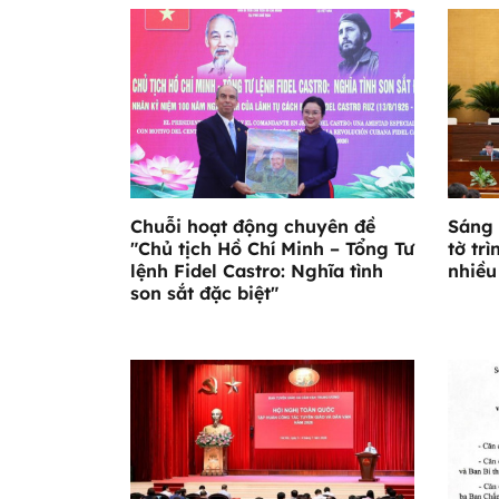
Chuỗi hoạt động chuyên đề
Sáng 
"Chủ tịch Hồ Chí Minh – Tổng Tư
tờ trì
lệnh Fidel Castro: Nghĩa tình
nhiều
son sắt đặc biệt"