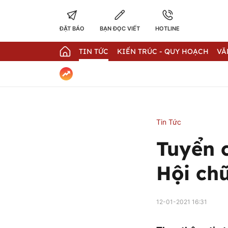
ĐẶT BÁO
BẠN ĐỌC VIẾT
HOTLINE
TIN TỨC
KIẾN TRÚC - QUY HOẠCH
VĂ
Tin Tức
Tuyển c
Hội ch
12-01-2021 16:31