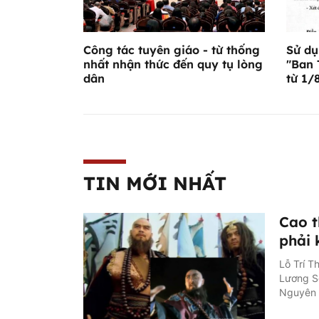
Công tác tuyên giáo - từ thống
Sử dụ
nhất nhận thức đến quy tụ lòng
"Ban 
dân
từ 1/
TIN MỚI NHẤT
Cao t
phải 
Lỗ Trí T
Lương Sơ
Nguyên G