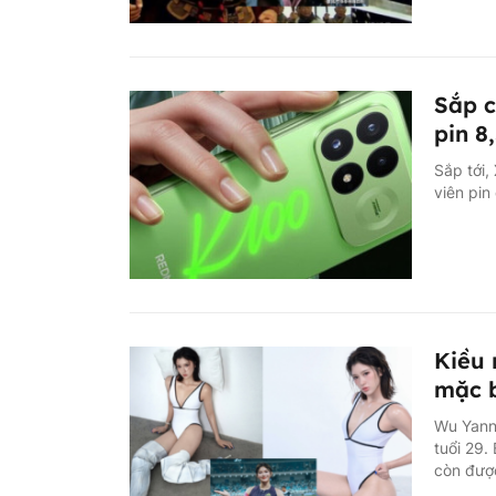
Sắp 
pin 
Sắp tới
viên pin
Kiều 
mặc b
Wu Yanni
tuổi 29.
còn được