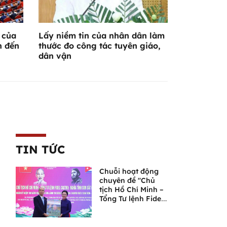
 của
Lấy niềm tin của nhân dân làm
n đến
thước đo công tác tuyên giáo,
dân vận
TIN TỨC
Chuỗi hoạt động
chuyên đề "Chủ
tịch Hồ Chí Minh –
Tổng Tư lệnh Fidel
Castro: Nghĩa tình
son sắt đặc biệt"