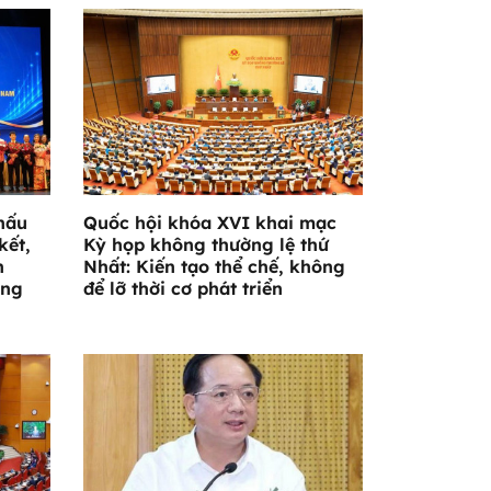
hấu
Quốc hội khóa XVI khai mạc
kết,
Kỳ họp không thường lệ thứ
n
Nhất: Kiến tạo thể chế, không
ờng
để lỡ thời cơ phát triển