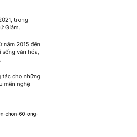
2021, trong
Tử Giám.
từ năm 2015 đến
i sống văn hóa,
.
g tác cho những
êu mến nghệ
yen-chon-60-ong-