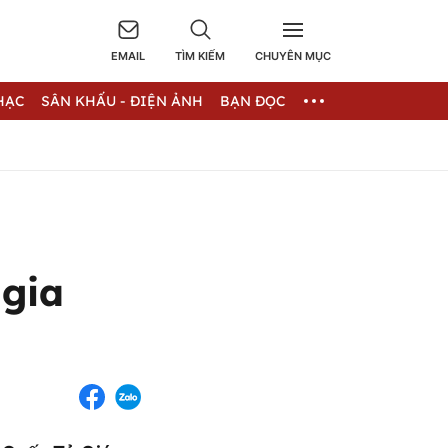
EMAIL
TÌM KIẾM
CHUYÊN MỤC
HẠC
SÂN KHẤU - ĐIỆN ẢNH
BẠN ĐỌC
 gia