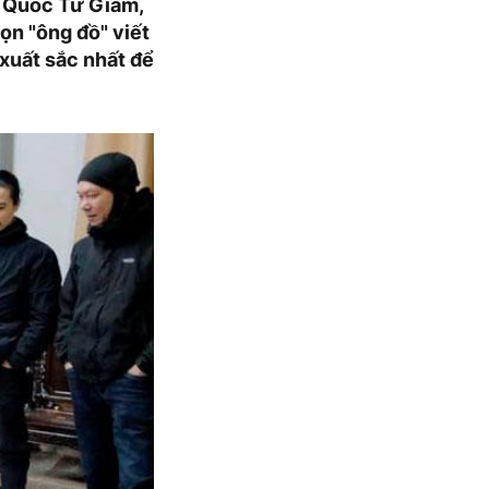
- Quốc Tử Giám,
ọn "ông đồ" viết
xuất sắc nhất để