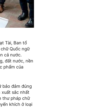
t Tài, Ban tổ
m chữ Quốc ngữ
ên cả nước.
g, đất nước, nền
ác phẩm của
hữ bảo đảm đúng
m xuất sắc nhất
nh thư pháp chữ
yến khích ở loại