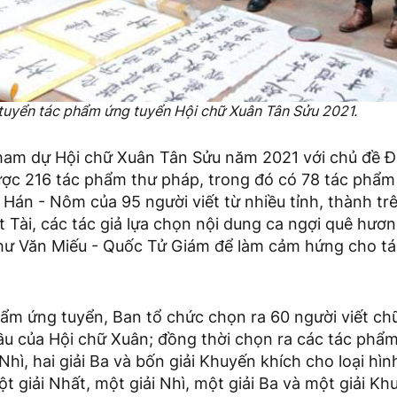
tuyển tác phẩm ứng tuyển Hội chữ Xuân Tân Sửu 2021.
ham dự Hội chữ Xuân Tân Sửu năm 2021 với chủ đề Đạ
ợc 216 tác phẩm thư pháp, trong đó có 78 tác phẩ
Hán - Nôm của 95 người viết từ nhiều tỉnh, thành tr
 Tài, các tác giả lựa chọn nội dung ca ngợi quê hươn
hư Văn Miếu - Quốc Tử Giám để làm cảm hứng cho t
ẩm ứng tuyển, Ban tổ chức chọn ra 60 người viết c
cầu của Hội chữ Xuân; đồng thời chọn ra các tác phẩ
 Nhì, hai giải Ba và bốn giải Khuyến khích cho loại hì
 giải Nhất, một giải Nhì, một giải Ba và một giải Khu