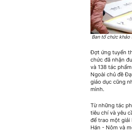
Ban tổ chức khảo 
Đợt ứng tuyển t
chức đã nhận đư
và 138 tác phẩm 
Ngoài chủ đề Đạt
giáo dục cũng n
mình.
Từ những tác ph
tiêu chí và yêu 
để trao một giải
Hán - Nôm và một