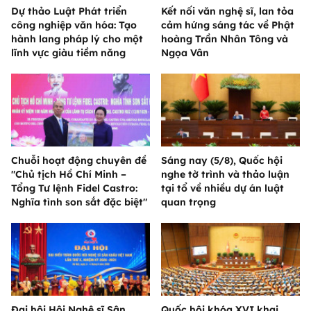
Dự thảo Luật Phát triển
Kết nối văn nghệ sĩ, lan tỏa
công nghiệp văn hóa: Tạo
cảm hứng sáng tác về Phật
hành lang pháp lý cho một
hoàng Trần Nhân Tông và
lĩnh vực giàu tiềm năng
Ngọa Vân
Chuỗi hoạt động chuyên đề
Sáng nay (5/8), Quốc hội
"Chủ tịch Hồ Chí Minh –
nghe tờ trình và thảo luận
Tổng Tư lệnh Fidel Castro:
tại tổ về nhiều dự án luật
Nghĩa tình son sắt đặc biệt"
quan trọng
Đại hội Hội Nghệ sĩ Sân
Quốc hội khóa XVI khai