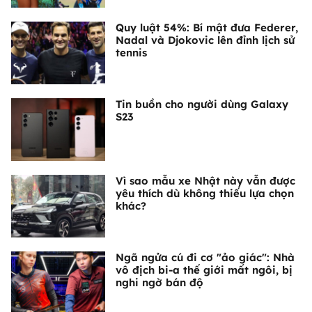
Quy luật 54%: Bí mật đưa Federer,
Nadal và Djokovic lên đỉnh lịch sử
tennis
Tin buồn cho người dùng Galaxy
S23
Vì sao mẫu xe Nhật này vẫn được
yêu thích dù không thiếu lựa chọn
khác?
Ngã ngửa cú đi cơ "ảo giác": Nhà
vô địch bi-a thế giới mất ngôi, bị
nghi ngờ bán độ