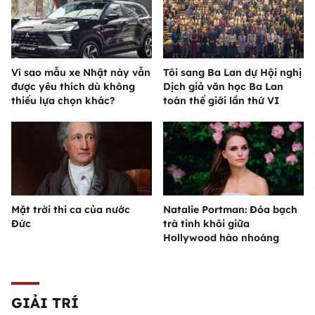
Vì sao mẫu xe Nhật này vẫn
Tôi sang Ba Lan dự Hội nghị
được yêu thích dù không
Dịch giả văn học Ba Lan
thiếu lựa chọn khác?
toàn thế giới lần thứ VI
Mặt trời thi ca của nước
Natalie Portman: Đóa bạch
Đức
trà tinh khôi giữa
Hollywood hào nhoáng
GIẢI TRÍ