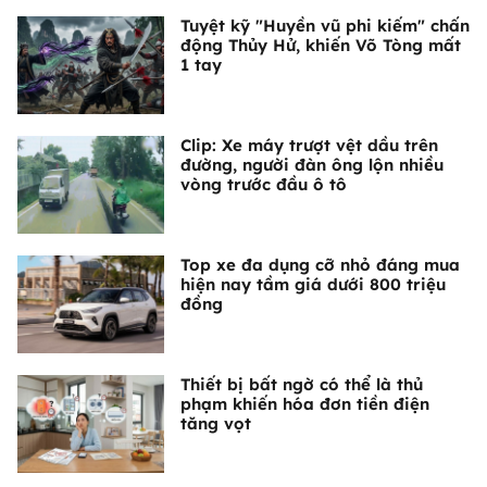
Tuyệt kỹ "Huyền vũ phi kiếm" chấn
động Thủy Hử, khiến Võ Tòng mất
1 tay
Clip: Xe máy trượt vệt dầu trên
đường, người đàn ông lộn nhiều
vòng trước đầu ô tô
Top xe đa dụng cỡ nhỏ đáng mua
hiện nay tầm giá dưới 800 triệu
đồng
Thiết bị bất ngờ có thể là thủ
phạm khiến hóa đơn tiền điện
tăng vọt