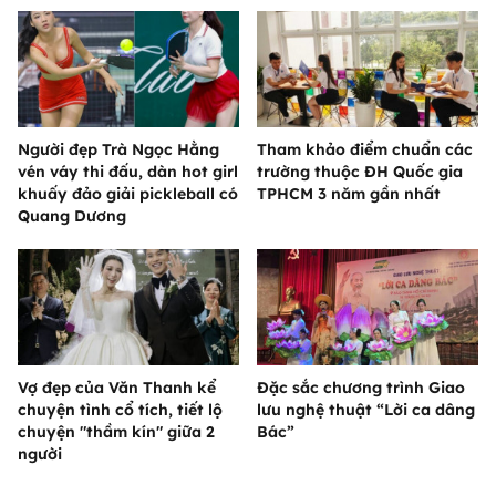
Người đẹp Trà Ngọc Hằng
Tham khảo điểm chuẩn các
vén váy thi đấu, dàn hot girl
trường thuộc ĐH Quốc gia
khuấy đảo giải pickleball có
TPHCM 3 năm gần nhất
Quang Dương
Vợ đẹp của Văn Thanh kể
Đặc sắc chương trình Giao
chuyện tình cổ tích, tiết lộ
lưu nghệ thuật “Lời ca dâng
chuyện "thầm kín" giữa 2
Bác”
người