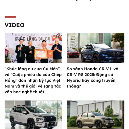
VIDEO
"Khúc lãng du của Cụ Mén"
So sánh Honda CR-V L và
và "Cuộc phiêu du của Chép
CR-V RS 2025: Động cơ
Hồng" đón nhận kỷ lục Việt
Hybrid hay xăng truyền
Nam và thế giới về sáng tác
thống?
văn học nghệ thuật