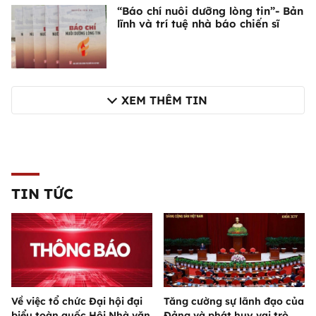
“Báo chí nuôi dưỡng lòng tin”- Bản
lĩnh và trí tuệ nhà báo chiến sĩ
XEM THÊM TIN
TIN TỨC
Về việc tổ chức Đại hội đại
Tăng cường sự lãnh đạo của
biểu toàn quốc Hội Nhà văn
Đảng và phát huy vai trò