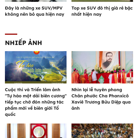
Đây là những xe SUV/MPV
Top xe SUV đô thị giá rẻ bậc
không nên bỏ qua hiện nay
nhất hiện nay
NHIẾP ẢNH
Cuộc thi và Triển lãm ảnh
Nhìn lại lễ tuyên phong
"Tự hào một dải biên cương"
Chân phước Cha Phanxicô
tiếp tục chờ đón những tác
Xaviê Trương Bửu Diệp qua
phẩm mới về biên giới Tổ
ảnh
quốc