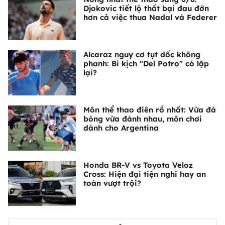
Djokovic tiết lộ thất bại đau đớn
hơn cả việc thua Nadal và Federer
Alcaraz nguy cơ tụt dốc không
phanh: Bi kịch "Del Potro" có lặp
lại?
Môn thể thao điên rồ nhất: Vừa đá
bóng vừa đánh nhau, môn chơi
dành cho Argentina
Honda BR-V vs Toyota Veloz
Cross: Hiện đại tiện nghi hay an
toàn vượt trội?