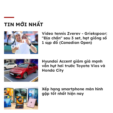
TIN MỚI NHẤT
Video tennis Zverev - Griekspoor:
"Địa chấn" sau 3 set, hạt giống số
1 sụp đổ (Canadian Open)
Hyundai Accent giảm giá mạnh
vẫn hụt hơi trước Toyota Vios và
Honda City
Xếp hạng smartphone màn hình
gập tốt nhất hiện nay