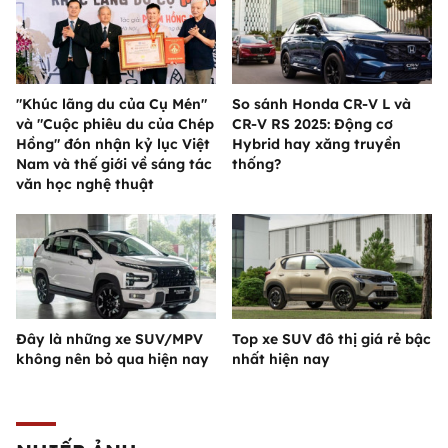
"Khúc lãng du của Cụ Mén"
So sánh Honda CR-V L và
và "Cuộc phiêu du của Chép
CR-V RS 2025: Động cơ
Hồng" đón nhận kỷ lục Việt
Hybrid hay xăng truyền
Nam và thế giới về sáng tác
thống?
văn học nghệ thuật
Đây là những xe SUV/MPV
Top xe SUV đô thị giá rẻ bậc
không nên bỏ qua hiện nay
nhất hiện nay