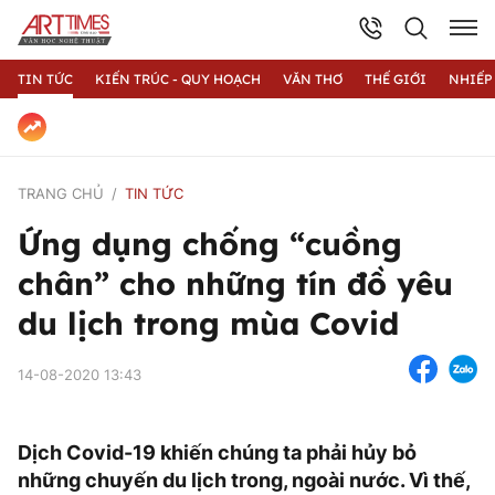
TIN TỨC
KIẾN TRÚC - QUY HOẠCH
VĂN THƠ
THẾ GIỚI
NHIẾP
TRANG CHỦ
TIN TỨC
Ứng dụng chống “cuồng
chân” cho những tín đồ yêu
du lịch trong mùa Covid
14-08-2020 13:43
Dịch Covid-19 khiến chúng ta phải hủy bỏ
những chuyến du lịch trong, ngoài nước. Vì thế,