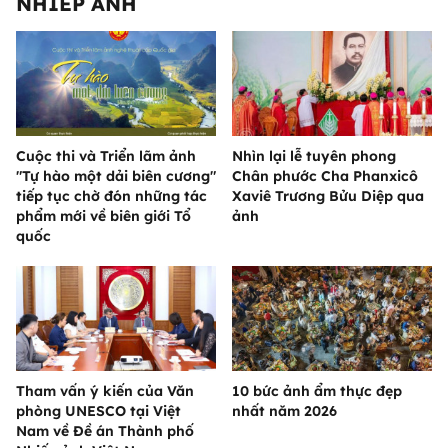
NHIẾP ẢNH
Cuộc thi và Triển lãm ảnh
Nhìn lại lễ tuyên phong
"Tự hào một dải biên cương"
Chân phước Cha Phanxicô
tiếp tục chờ đón những tác
Xaviê Trương Bửu Diệp qua
phẩm mới về biên giới Tổ
ảnh
quốc
Tham vấn ý kiến của Văn
10 bức ảnh ẩm thực đẹp
phòng UNESCO tại Việt
nhất năm 2026
Nam về Đề án Thành phố