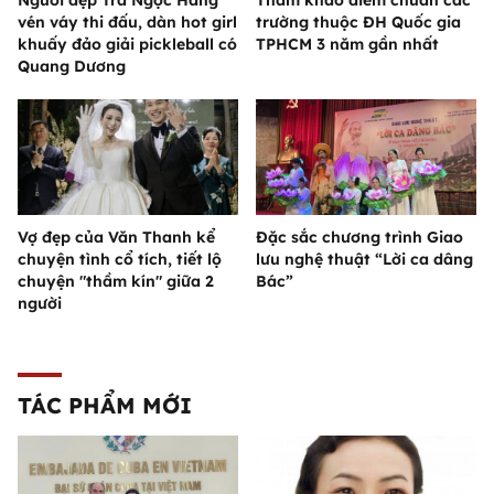
vén váy thi đấu, dàn hot girl
trường thuộc ĐH Quốc gia
khuấy đảo giải pickleball có
TPHCM 3 năm gần nhất
Quang Dương
Vợ đẹp của Văn Thanh kể
Đặc sắc chương trình Giao
chuyện tình cổ tích, tiết lộ
lưu nghệ thuật “Lời ca dâng
chuyện "thầm kín" giữa 2
Bác”
người
TÁC PHẨM MỚI