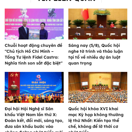
Chuỗi hoạt động chuyên đề
Sáng nay (5/8), Quốc hội
"Chủ tịch Hồ Chí Minh –
nghe tờ trình và thảo luận
Tổng Tư lệnh Fidel Castro:
tại tổ về nhiều dự án luật
Nghĩa tình son sắt đặc biệt"
quan trọng
Đại hội Hội Nghệ sĩ Sân
Quốc hội khóa XVI khai
khấu Việt Nam lần thứ X:
mạc Kỳ họp không thường
Đoàn kết, đổi mới, sáng tạo,
lệ thứ Nhất: Kiến tạo thể
đưa sân khấu bước vào
chế, không để lỡ thời cơ