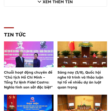
XEM THÊM TIN
TIN TỨC
Chuỗi hoạt động chuyên đề
Sáng nay (5/8), Quốc hội
"Chủ tịch Hồ Chí Minh –
nghe tờ trình và thảo luận
Tổng Tư lệnh Fidel Castro:
tại tổ về nhiều dự án luật
Nghĩa tình son sắt đặc biệt"
quan trọng