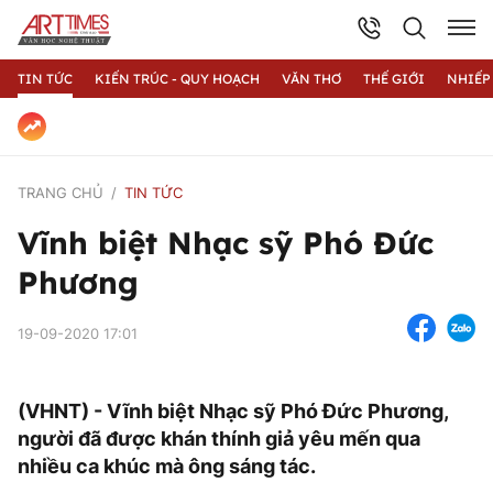
TIN TỨC
KIẾN TRÚC - QUY HOẠCH
VĂN THƠ
THẾ GIỚI
NHIẾP
TRANG CHỦ
TIN TỨC
Vĩnh biệt Nhạc sỹ Phó Đức
Phương
19-09-2020 17:01
(VHNT) - Vĩnh biệt Nhạc sỹ Phó Đức Phương,
người đã được khán thính giả yêu mến qua
nhiều ca khúc mà ông sáng tác.