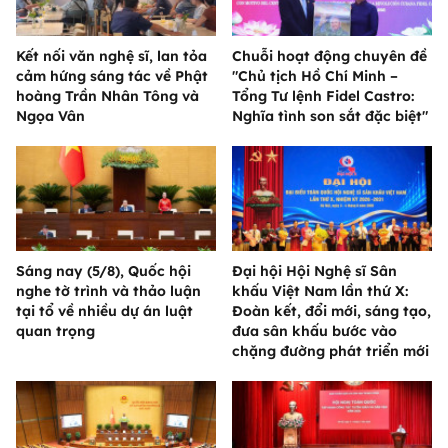
Kết nối văn nghệ sĩ, lan tỏa
Chuỗi hoạt động chuyên đề
cảm hứng sáng tác về Phật
"Chủ tịch Hồ Chí Minh –
hoàng Trần Nhân Tông và
Tổng Tư lệnh Fidel Castro:
Ngọa Vân
Nghĩa tình son sắt đặc biệt"
Sáng nay (5/8), Quốc hội
Đại hội Hội Nghệ sĩ Sân
nghe tờ trình và thảo luận
khấu Việt Nam lần thứ X:
tại tổ về nhiều dự án luật
Đoàn kết, đổi mới, sáng tạo,
quan trọng
đưa sân khấu bước vào
chặng đường phát triển mới