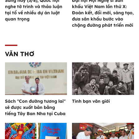
Sáng nay (5/8), Quốc hội
Đại hội Hội Nghệ sĩ Sân
nghe tờ trình và thảo luận
khấu Việt Nam lần thứ X:
tại tổ về nhiều dự án luật
Đoàn kết, đổi mới, sáng tạo,
quan trọng
đưa sân khấu bước vào
chặng đường phát triển mới
VĂN THƠ
Sách "Con đường tương lai"
Tình bạn văn giới
sẽ được xuất bản bằng
tiếng Tây Ban Nha tại Cuba