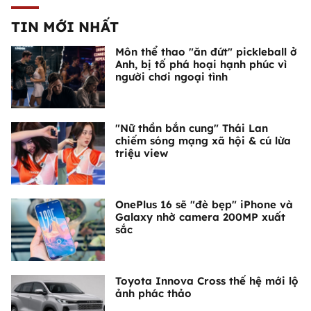
TIN MỚI NHẤT
Môn thể thao "ăn đứt" pickleball ở
Anh, bị tố phá hoại hạnh phúc vì
người chơi ngoại tình
"Nữ thần bắn cung" Thái Lan
chiếm sóng mạng xã hội & cú lừa
triệu view
OnePlus 16 sẽ "đè bẹp" iPhone và
Galaxy nhờ camera 200MP xuất
sắc
Toyota Innova Cross thế hệ mới lộ
ảnh phác thảo