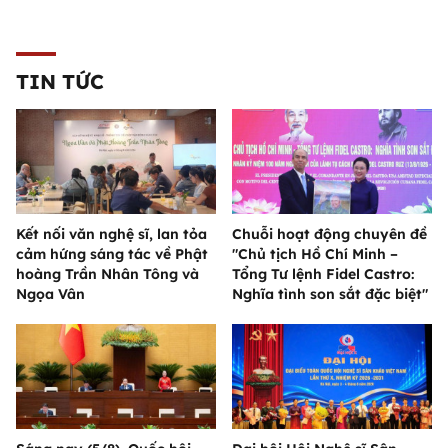
TIN TỨC
Kết nối văn nghệ sĩ, lan tỏa
Chuỗi hoạt động chuyên đề
cảm hứng sáng tác về Phật
"Chủ tịch Hồ Chí Minh –
hoàng Trần Nhân Tông và
Tổng Tư lệnh Fidel Castro:
Ngọa Vân
Nghĩa tình son sắt đặc biệt"