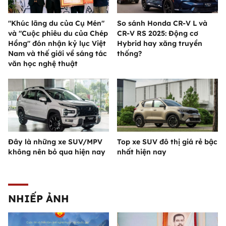
"Khúc lãng du của Cụ Mén"
So sánh Honda CR-V L và
và "Cuộc phiêu du của Chép
CR-V RS 2025: Động cơ
Hồng" đón nhận kỷ lục Việt
Hybrid hay xăng truyền
Nam và thế giới về sáng tác
thống?
văn học nghệ thuật
Đây là những xe SUV/MPV
Top xe SUV đô thị giá rẻ bậc
không nên bỏ qua hiện nay
nhất hiện nay
NHIẾP ẢNH