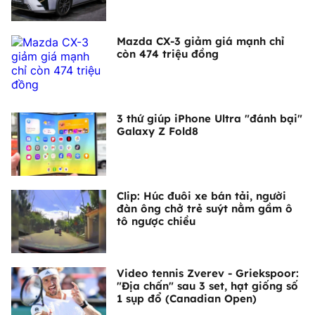
Mazda CX-3 giảm giá mạnh chỉ
còn 474 triệu đồng
3 thứ giúp iPhone Ultra "đánh bại"
Galaxy Z Fold8
Clip: Húc đuôi xe bán tải, người
đàn ông chở trẻ suýt nằm gầm ô
tô ngược chiều
Video tennis Zverev - Griekspoor:
"Địa chấn" sau 3 set, hạt giống số
1 sụp đổ (Canadian Open)