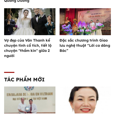
Quang Dương
Vợ đẹp của Văn Thanh kể
Đặc sắc chương trình Giao
chuyện tình cổ tích, tiết lộ
lưu nghệ thuật “Lời ca dâng
chuyện "thầm kín" giữa 2
Bác”
người
TÁC PHẨM MỚI