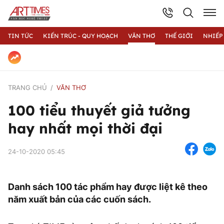
TIN TỨC
KIẾN TRÚC - QUY HOẠCH
VĂN THƠ
THẾ GIỚI
NHIẾP
TRANG CHỦ
VĂN THƠ
100 tiểu thuyết giả tưởng
hay nhất mọi thời đại
24-10-2020 05:45
Danh sách 100 tác phẩm hay được liệt kê theo
năm xuất bản của các cuốn sách.