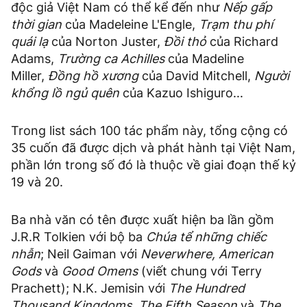
độc giả Việt Nam có thể kể đến như
Nếp gấp
thời gian
của Madeleine L'Engle,
Trạm thu phí
quái lạ
của Norton Juster,
Đồi thỏ
của Richard
Adams,
Trường ca Achilles
của Madeline
Miller,
Đồng hồ xương
của David Mitchell,
Người
khổng lồ ngủ quên
của Kazuo Ishiguro...
Trong list sách 100 tác phẩm này, tổng cộng có
35 cuốn đã được dịch và phát hành tại Việt Nam,
phần lớn trong số đó là thuộc về giai đoạn thế kỷ
19 và 20.
Ba nhà văn có tên được xuất hiện ba lần gồm
J.R.R Tolkien với bộ ba
Chúa tể những chiếc
nhẫn
; Neil Gaiman với
Neverwhere, American
Gods
và
Good Omens
(viết chung với Terry
Prachett); N.K. Jemisin với
The Hundred
Thousand Kingdoms, The Fifth Season
và
The