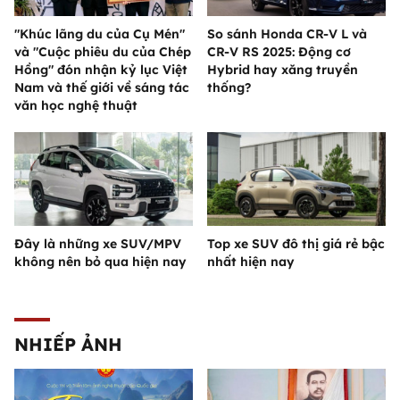
"Khúc lãng du của Cụ Mén"
So sánh Honda CR-V L và
và "Cuộc phiêu du của Chép
CR-V RS 2025: Động cơ
Hồng" đón nhận kỷ lục Việt
Hybrid hay xăng truyền
Nam và thế giới về sáng tác
thống?
văn học nghệ thuật
Đây là những xe SUV/MPV
Top xe SUV đô thị giá rẻ bậc
không nên bỏ qua hiện nay
nhất hiện nay
NHIẾP ẢNH