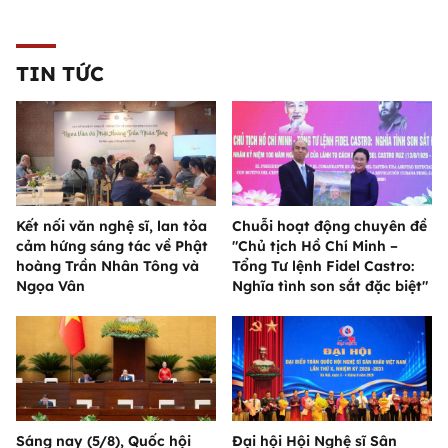
TIN TỨC
Kết nối văn nghệ sĩ, lan tỏa
Chuỗi hoạt động chuyên đề
cảm hứng sáng tác về Phật
"Chủ tịch Hồ Chí Minh –
hoàng Trần Nhân Tông và
Tổng Tư lệnh Fidel Castro:
Ngọa Vân
Nghĩa tình son sắt đặc biệt"
Sáng nay (5/8), Quốc hội
Đại hội Hội Nghệ sĩ Sân