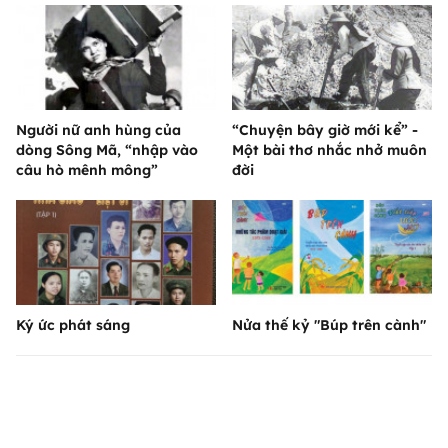
Người nữ anh hùng của
“Chuyện bây giờ mới kể” -
dòng Sông Mã, “nhập vào
Một bài thơ nhắc nhở muôn
câu hò mênh mông”
đời
Ký ức phát sáng
Nửa thế kỷ "Búp trên cành"