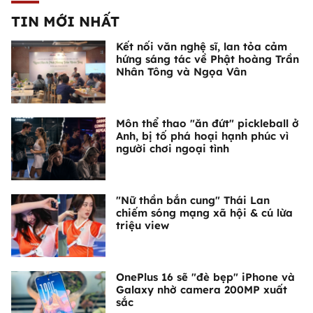
TIN MỚI NHẤT
Kết nối văn nghệ sĩ, lan tỏa cảm
hứng sáng tác về Phật hoàng Trần
Nhân Tông và Ngọa Vân
Môn thể thao "ăn đứt" pickleball ở
Anh, bị tố phá hoại hạnh phúc vì
người chơi ngoại tình
"Nữ thần bắn cung" Thái Lan
chiếm sóng mạng xã hội & cú lừa
triệu view
OnePlus 16 sẽ "đè bẹp" iPhone và
Galaxy nhờ camera 200MP xuất
sắc