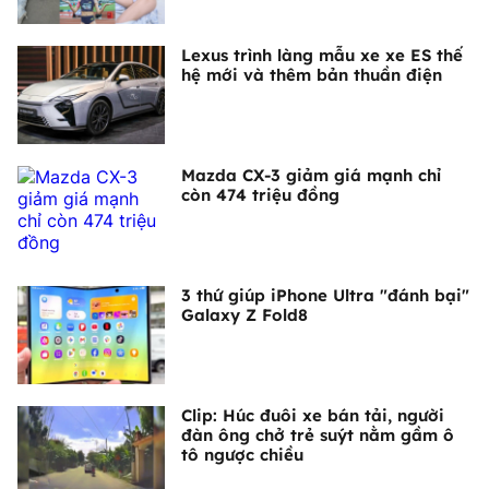
Lexus trình làng mẫu xe xe ES thế
hệ mới và thêm bản thuần điện
Mazda CX-3 giảm giá mạnh chỉ
còn 474 triệu đồng
3 thứ giúp iPhone Ultra "đánh bại"
Galaxy Z Fold8
Clip: Húc đuôi xe bán tải, người
đàn ông chở trẻ suýt nằm gầm ô
tô ngược chiều