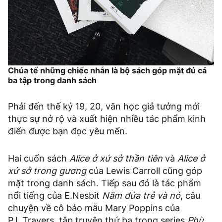
Chúa tể những chiếc nhẫn là bộ sách góp mặt đủ cả
ba tập trong danh sách
Phải đến thế kỷ 19, 20, văn học giả tưởng mới
thực sự nở rộ và xuất hiện nhiều tác phẩm kinh
điển được bạn đọc yêu mến.
Hai cuốn sách
Alice ở xứ sở thần tiên
và
Alice ở
xứ sở trong gương
của Lewis Carroll cũng góp
mặt trong danh sách. Tiếp sau đó là tác phẩm
nổi tiếng của E.Nesbit
N
ă
m đứa trẻ và nó
, câu
chuyện về cô bảo mẫu Mary Poppins của
P.L.Travers, tập truyện thứ ba trong series
Phù