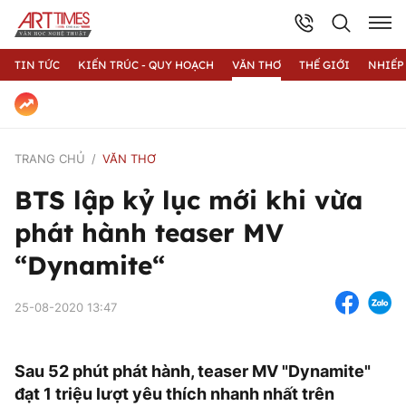
TIN TỨC
KIẾN TRÚC - QUY HOẠCH
VĂN THƠ
THẾ GIỚI
NHIẾP
TRANG CHỦ
VĂN THƠ
BTS lập kỷ lục mới khi vừa
phát hành teaser MV
“Dynamite“
25-08-2020 13:47
Sau 52 phút phát hành, teaser MV "Dynamite"
đạt 1 triệu lượt yêu thích nhanh nhất trên