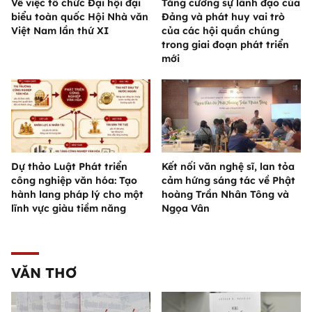
Về việc tổ chức Đại hội đại
Tăng cường sự lãnh đạo của
biểu toàn quốc Hội Nhà văn
Đảng và phát huy vai trò
Việt Nam lần thứ XI
của các hội quần chúng
trong giai đoạn phát triển
mới
Dự thảo Luật Phát triển
Kết nối văn nghệ sĩ, lan tỏa
công nghiệp văn hóa: Tạo
cảm hứng sáng tác về Phật
hành lang pháp lý cho một
hoàng Trần Nhân Tông và
lĩnh vực giàu tiềm năng
Ngọa Vân
VĂN THƠ