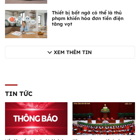
Thiết bị bất ngờ có thể là thủ
phạm khiến hóa đơn tiền điện
tăng vọt
XEM THÊM TIN
TIN TỨC