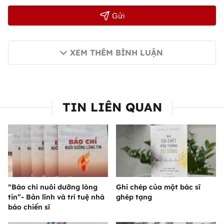
Gửi
XEM THÊM BÌNH LUẬN
TIN LIÊN QUAN
“Báo chí nuôi dưỡng lòng
Ghi chép của một bác sĩ
tin”- Bản lĩnh và trí tuệ nhà
ghép tạng
báo chiến sĩ