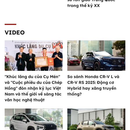
trong thế kỷ XX
VIDEO
"Khúc lãng du của Cụ Mén"
So sánh Honda CR-V L và
và "Cuộc phiêu du của Chép
CR-V RS 2025: Động cơ
Hồng" đón nhận kỷ lục Việt
Hybrid hay xăng truyền
Nam và thế giới về sáng tác
thống?
văn học nghệ thuật