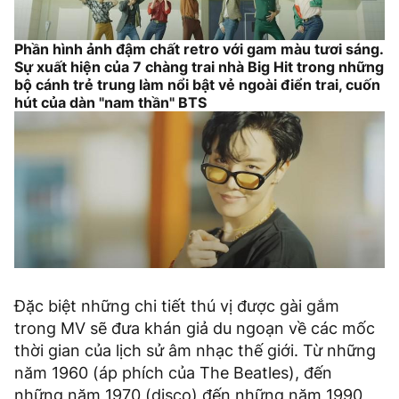
Phần hình ảnh đậm chất retro với gam màu tươi sáng.
Sự xuất hiện của 7 chàng trai nhà Big Hit trong những
bộ cánh trẻ trung làm nổi bật vẻ ngoài điển trai, cuốn
hút của dàn "nam thần" BTS
Đặc biệt những chi tiết thú vị được gài gắm
trong MV sẽ đưa khán giả du ngoạn về các mốc
thời gian của lịch sử âm nhạc thế giới. Từ những
năm 1960 (áp phích của The Beatles), đến
những năm 1970 (disco) đến những năm 1990