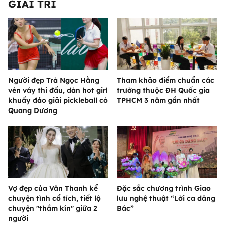
GIẢI TRÍ
Người đẹp Trà Ngọc Hằng
Tham khảo điểm chuẩn các
vén váy thi đấu, dàn hot girl
trường thuộc ĐH Quốc gia
khuấy đảo giải pickleball có
TPHCM 3 năm gần nhất
Quang Dương
Vợ đẹp của Văn Thanh kể
Đặc sắc chương trình Giao
chuyện tình cổ tích, tiết lộ
lưu nghệ thuật “Lời ca dâng
chuyện "thầm kín" giữa 2
Bác”
người