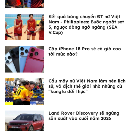
Kết quả bóng chuyền ĐT nữ Việt
Nam - Philippines: Bước ngoặt set
3, ngược dòng ngỡ ngàng (SEA
V.Cup)
Cặp iPhone 18 Pro sẽ có giá cao
tới mức nào?
Cầu mây nữ Việt Nam làm nên lịch
sử, vô địch thế giới nhờ những cú
“kungfu đời thực”
Land Rover Discovery sẽ ngừng
sản xuất vào cuối năm 2026