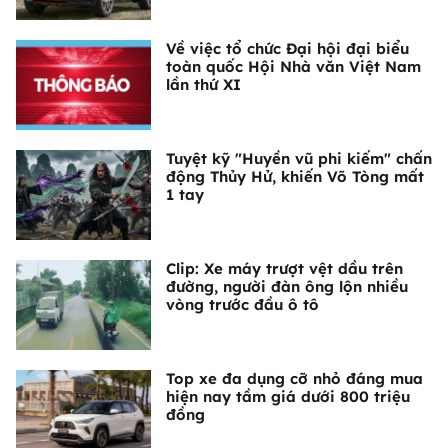
Về việc tổ chức Đại hội đại biểu
toàn quốc Hội Nhà văn Việt Nam
lần thứ XI
Tuyệt kỹ "Huyền vũ phi kiếm" chấn
động Thủy Hử, khiến Võ Tòng mất
1 tay
Clip: Xe máy trượt vệt dầu trên
đường, người đàn ông lộn nhiều
vòng trước đầu ô tô
Top xe đa dụng cỡ nhỏ đáng mua
hiện nay tầm giá dưới 800 triệu
đồng