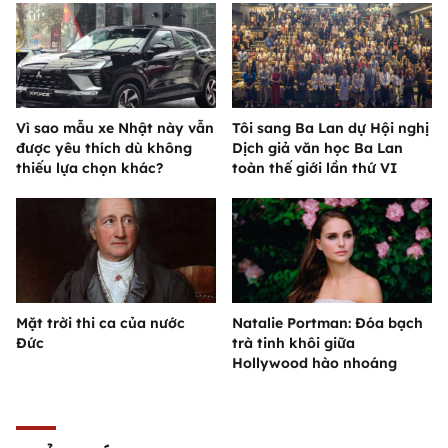
Vì sao mẫu xe Nhật này vẫn
Tôi sang Ba Lan dự Hội nghị
được yêu thích dù không
Dịch giả văn học Ba Lan
thiếu lựa chọn khác?
toàn thế giới lần thứ VI
Mặt trời thi ca của nước
Natalie Portman: Đóa bạch
Đức
trà tinh khôi giữa
Hollywood hào nhoáng