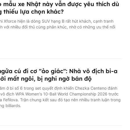
o mẫu xe Nhật này vẫn được yêu thích dù
 thiếu lựa chọn khác?
hi Xforce hiện là dòng SUV hạng B rất hút khách, cạnh tranh
 với nhiều đối thủ cùng phân khúc, nhờ có những ưu thế nổi
gửa cú đi cơ "ảo giác": Nhà vô địch bi-a
iới mất ngôi, bị nghi ngờ bán độ
lầm ở bi số 6 trong set quyết định khiến Chezka Centeno đánh
c vô địch WPA Women's 10-Ball World Championship 2026 trước
a Fefilova. Trận chung kết sau đó tạo nên nhiều tranh luận trong
g billiards.