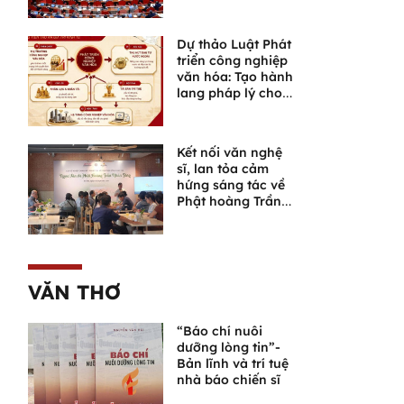
chúng trong giai
đoạn phát triển
mới
Dự thảo Luật Phát
triển công nghiệp
văn hóa: Tạo hành
lang pháp lý cho
một lĩnh vực giàu
tiềm năng
Kết nối văn nghệ
sĩ, lan tỏa cảm
hứng sáng tác về
Phật hoàng Trần
Nhân Tông và
Ngọa Vân
VĂN THƠ
“Báo chí nuôi
dưỡng lòng tin”-
Bản lĩnh và trí tuệ
nhà báo chiến sĩ