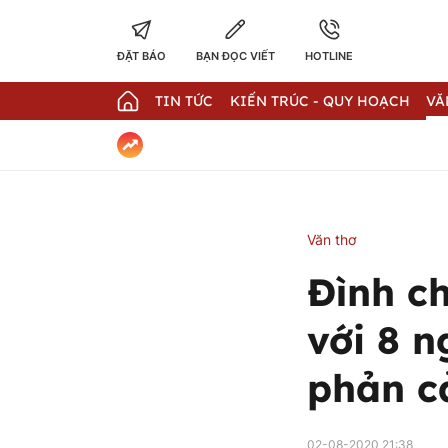
ĐẶT BÁO
BẠN ĐỌC VIẾT
HOTLINE
TIN TỨC
KIẾN TRÚC - QUY HOẠCH
VĂ
Văn thơ
Đình ch
với 8 
phản 
02-08-2020 21:38