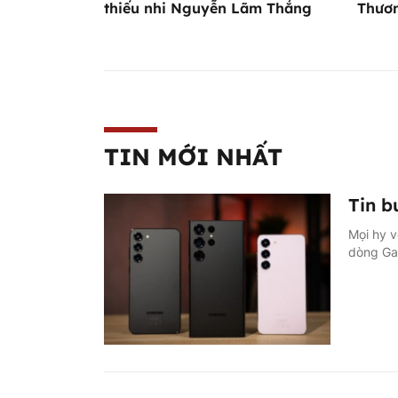
thiếu nhi Nguyễn Lãm Thắng
Thươn
TIN MỚI NHẤT
Tin b
Mọi hy v
dòng Ga