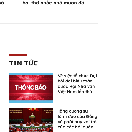
hò
bài thơ nhắc nhở muôn đời
TIN TỨC
Về việc tổ chức Đại
hội đại biểu toàn
quốc Hội Nhà văn
Việt Nam lần thứ
XI
Tăng cường sự
lãnh đạo của Đảng
và phát huy vai trò
của các hội quần