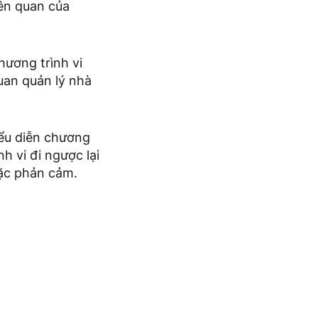
ên quan của
hương trình vi
uan quản lý nhà
iểu diễn chương
h vi đi ngược lại
mặc phản cảm.