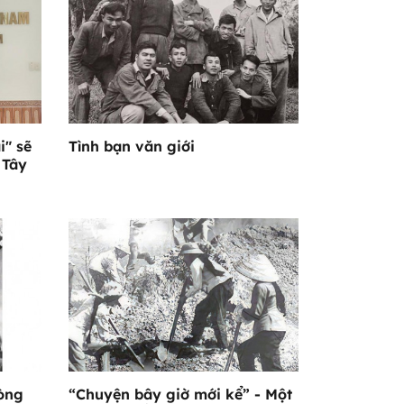
i" sẽ
Tình bạn văn giới
 Tây
òng
“Chuyện bây giờ mới kể” - Một