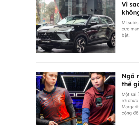
Vì sa
không
Mitsubis
cực mạnh
bật.
Ngã n
thế g
Một sai 
rơi chứ
Margarit
cộng đồn