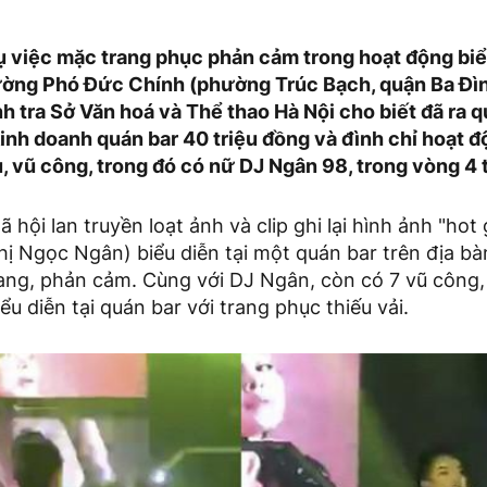
ụ việc mặc trang phục phản cảm trong hoạt động biể
ường Phó Đức Chính (phường Trúc Bạch, quận Ba Đình
h tra Sở Văn hoá và Thể thao Hà Nội cho biết đã ra 
inh doanh quán bar 40 triệu đồng và đình chỉ hoạt đ
, vũ công, trong đó có nữ DJ Ngân 98, trong vòng 4 
 hội lan truyền loạt ảnh và clip ghi lại hình ảnh "hot
Thị Ngọc Ngân) biểu diễn tại một quán bar trên địa bà
ang, phản cảm. Cùng với DJ Ngân, còn có 7 vũ công
ểu diễn tại quán bar với trang phục thiếu vải.