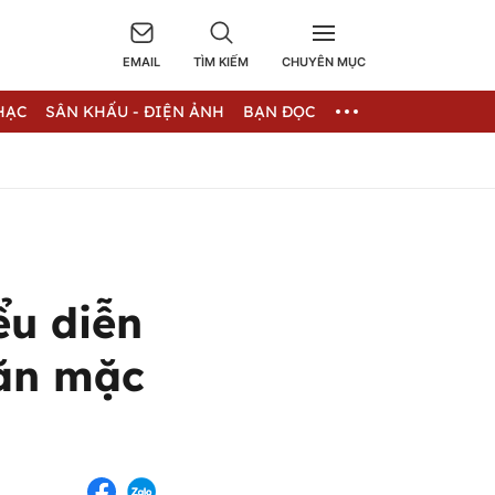
EMAIL
TÌM KIẾM
CHUYÊN MỤC
HẠC
SÂN KHẤU - ĐIỆN ẢNH
BẠN ĐỌC
ểu diễn
 ăn mặc