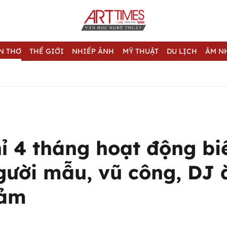
N THƠ
THẾ GIỚI
NHIẾP ẢNH
MỸ THUẬT
DU LỊCH
ÂM N
ỉ 4 tháng hoạt động bi
người mẫu, vũ công, DJ
cảm