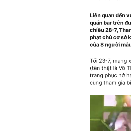
Liên quan đến v
quán bar trên đ
chiều 28-7, Than
phạt chủ cơ sở k
của 8 người mẫu
Tối 23-7, mạng xã
(tên thật là Võ 
trang phục hở h
cũng tham gia bi