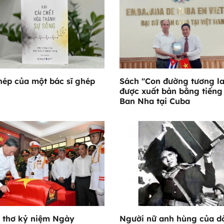
hép của một bác sĩ ghép
Sách "Con đường tương la
được xuất bản bằng tiếng
Ban Nha tại Cuba
 thơ kỷ niệm Ngày
Người nữ anh hùng của d