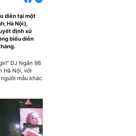
u diễn tại một
, Hà Nội),
quyết định xử
ộng biểu diễn
tháng.
 girl" DJ Ngân 98
n Hà Nội, với
, người mẫu khác