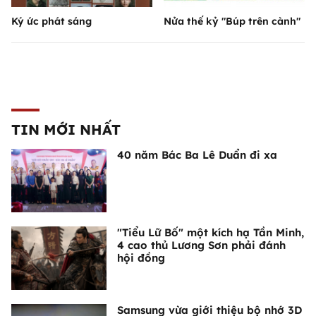
Ký ức phát sáng
Nửa thế kỷ "Búp trên cành"
TIN MỚI NHẤT
40 năm Bác Ba Lê Duẩn đi xa
"Tiểu Lữ Bố" một kích hạ Tần Minh,
4 cao thủ Lương Sơn phải đánh
hội đồng
Samsung vừa giới thiệu bộ nhớ 3D