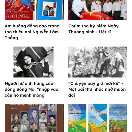
Âm hưởng đồng dao trong
Chùm thơ kỷ niệm Ngày
thơ thiếu nhi Nguyễn Lãm
Thương binh - Liệt sĩ
Thắng
Người nữ anh hùng của
“Chuyện bây giờ mới kể” -
dòng Sông Mã, “nhập vào
Một bài thơ nhắc nhở muôn
câu hò mênh mông”
đời