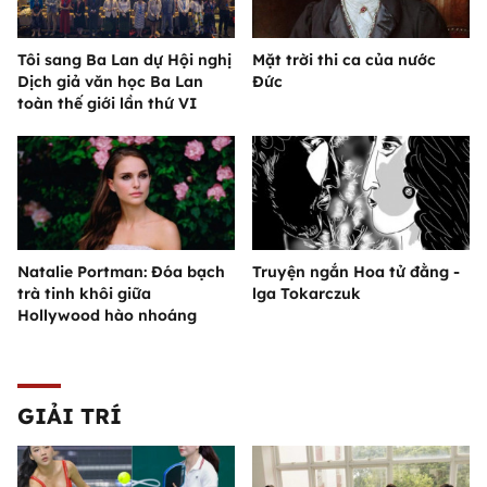
Tôi sang Ba Lan dự Hội nghị
Mặt trời thi ca của nước
Dịch giả văn học Ba Lan
Đức
toàn thế giới lần thứ VI
Natalie Portman: Đóa bạch
Truyện ngắn Hoa tử đằng -
trà tinh khôi giữa
lga Tokarczuk
Hollywood hào nhoáng
GIẢI TRÍ