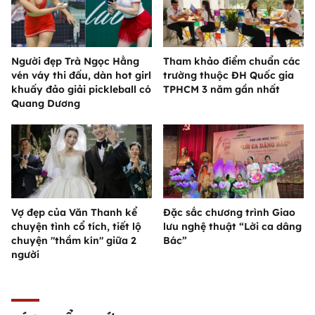
Người đẹp Trà Ngọc Hằng
Tham khảo điểm chuẩn các
vén váy thi đấu, dàn hot girl
trường thuộc ĐH Quốc gia
khuấy đảo giải pickleball có
TPHCM 3 năm gần nhất
Quang Dương
Vợ đẹp của Văn Thanh kể
Đặc sắc chương trình Giao
chuyện tình cổ tích, tiết lộ
lưu nghệ thuật “Lời ca dâng
chuyện "thầm kín" giữa 2
Bác”
người