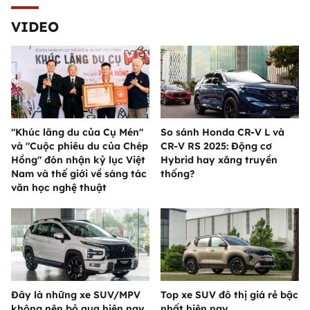
VIDEO
"Khúc lãng du của Cụ Mén"
So sánh Honda CR-V L và
và "Cuộc phiêu du của Chép
CR-V RS 2025: Động cơ
Hồng" đón nhận kỷ lục Việt
Hybrid hay xăng truyền
Nam và thế giới về sáng tác
thống?
văn học nghệ thuật
Đây là những xe SUV/MPV
Top xe SUV đô thị giá rẻ bậc
không nên bỏ qua hiện nay
nhất hiện nay