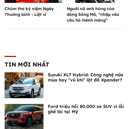
Chùm thơ kỷ niệm Ngày
Người nữ anh hùng của
Thương binh - Liệt sĩ
dòng Sông Mã, “nhập vào
câu hò mênh mông”
TIN MỚI NHẤT
Suzuki XL7 Hybrid: Công nghệ nửa
mùa hay "vũ khí" lật đổ Xpander?
Ford triệu hồi 80.000 xe SUV vì lỗi
ghế lái tại Mỹ