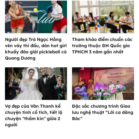
Người đẹp Trà Ngọc Hằng
Tham khảo điểm chuẩn các
vén váy thi đấu, dàn hot girl
trường thuộc ĐH Quốc gia
khuấy đảo giải pickleball có
TPHCM 3 năm gần nhất
Quang Dương
Vợ đẹp của Văn Thanh kể
Đặc sắc chương trình Giao
chuyện tình cổ tích, tiết lộ
lưu nghệ thuật “Lời ca dâng
chuyện "thầm kín" giữa 2
Bác”
người