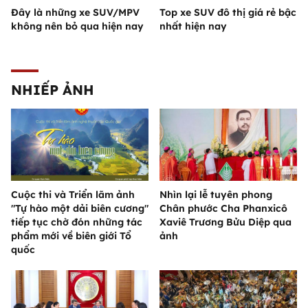
Đây là những xe SUV/MPV
Top xe SUV đô thị giá rẻ bậc
không nên bỏ qua hiện nay
nhất hiện nay
NHIẾP ẢNH
Cuộc thi và Triển lãm ảnh
Nhìn lại lễ tuyên phong
"Tự hào một dải biên cương"
Chân phước Cha Phanxicô
tiếp tục chờ đón những tác
Xaviê Trương Bửu Diệp qua
phẩm mới về biên giới Tổ
ảnh
quốc