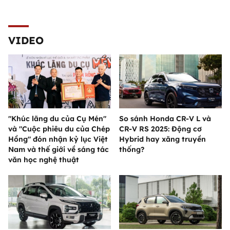
VIDEO
"Khúc lãng du của Cụ Mén"
So sánh Honda CR-V L và
và "Cuộc phiêu du của Chép
CR-V RS 2025: Động cơ
Hồng" đón nhận kỷ lục Việt
Hybrid hay xăng truyền
Nam và thế giới về sáng tác
thống?
văn học nghệ thuật