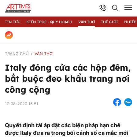
TIN TỨC
KIẾN TRÚC - QUY HOẠCH
VĂN THƠ
THẾ GIỚI
NHIẾP
TRANG CHỦ
VĂN THƠ
Italy đóng cửa các hộp đêm,
bắt buộc đeo khẩu trang nơi
công cộng
17-08-2020 16:51
Quyết định tái áp đặt các biện pháp hạn chế
được Italy đưa ra trong bối cảnh số ca mắc mới