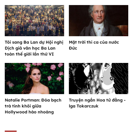
Tôi sang Ba Lan dự Hội nghị
Mặt trời thi ca của nước
Dịch giả văn học Ba Lan
Đức
toàn thế giới lần thứ VI
Natalie Portman: Đóa bạch
Truyện ngắn Hoa tử đằng -
trà tinh khôi giữa
lga Tokarczuk
Hollywood hào nhoáng