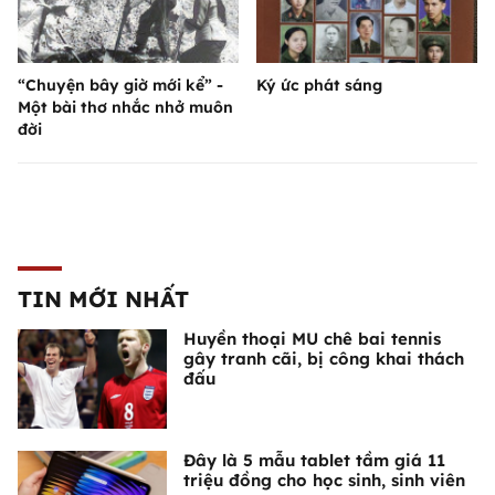
“Chuyện bây giờ mới kể” -
Ký ức phát sáng
Một bài thơ nhắc nhở muôn
đời
TIN MỚI NHẤT
Huyền thoại MU chê bai tennis
gây tranh cãi, bị công khai thách
đấu
Đây là 5 mẫu tablet tầm giá 11
triệu đồng cho học sinh, sinh viên