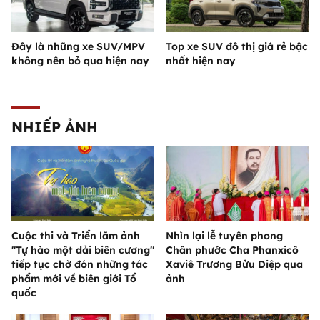
Đây là những xe SUV/MPV
Top xe SUV đô thị giá rẻ bậc
không nên bỏ qua hiện nay
nhất hiện nay
NHIẾP ẢNH
Cuộc thi và Triển lãm ảnh
Nhìn lại lễ tuyên phong
"Tự hào một dải biên cương"
Chân phước Cha Phanxicô
tiếp tục chờ đón những tác
Xaviê Trương Bửu Diệp qua
phẩm mới về biên giới Tổ
ảnh
quốc