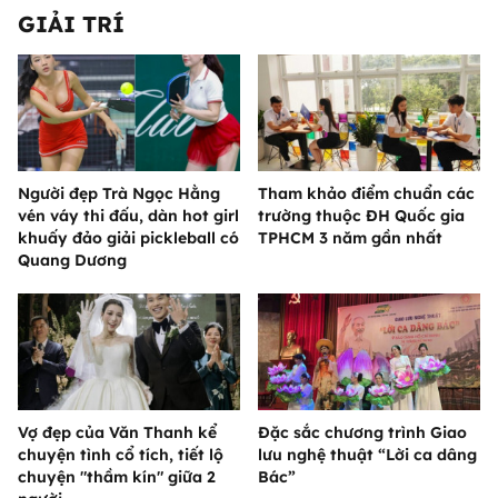
GIẢI TRÍ
Người đẹp Trà Ngọc Hằng
Tham khảo điểm chuẩn các
vén váy thi đấu, dàn hot girl
trường thuộc ĐH Quốc gia
khuấy đảo giải pickleball có
TPHCM 3 năm gần nhất
Quang Dương
Vợ đẹp của Văn Thanh kể
Đặc sắc chương trình Giao
chuyện tình cổ tích, tiết lộ
lưu nghệ thuật “Lời ca dâng
chuyện "thầm kín" giữa 2
Bác”