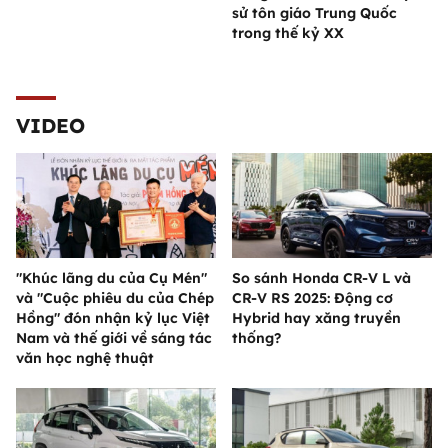
sử tôn giáo Trung Quốc
trong thế kỷ XX
VIDEO
"Khúc lãng du của Cụ Mén"
So sánh Honda CR-V L và
và "Cuộc phiêu du của Chép
CR-V RS 2025: Động cơ
Hồng" đón nhận kỷ lục Việt
Hybrid hay xăng truyền
Nam và thế giới về sáng tác
thống?
văn học nghệ thuật