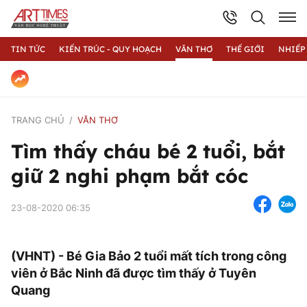
TIN TỨC
KIẾN TRÚC - QUY HOẠCH
VĂN THƠ
THẾ GIỚI
NHIẾP
TRANG CHỦ
VĂN THƠ
Tìm thấy cháu bé 2 tuổi, bắt
giữ 2 nghi phạm bắt cóc
23-08-2020 06:35
(VHNT) - Bé Gia Bảo 2 tuổi mất tích trong công
viên ở Bắc Ninh đã được tìm thấy ở Tuyên
Quang