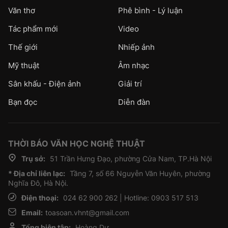
Văn thơ
Phê bình - Lý luận
Tác phẩm mới
Video
Thế giới
Nhiếp ảnh
Mỹ thuật
Âm nhạc
Sân khấu - Điện ảnh
Giải trí
Bạn đọc
Diễn đàn
THỜI BÁO VĂN HỌC NGHỆ THUẬT
Trụ sở:
51 Trần Hưng Đạo, phường Cửa Nam, TP.Hà Nội
* Địa chỉ liên lạc:
Tầng 7, số 66 Nguyễn Văn Huyên, phường
Nghĩa Đô, Hà Nội.
Điện thoại:
024 62 900 262 | Hotline: 0903 517 513
Email:
toasoan.vhnt@gmail.com
Tổng biên tập:
Hoàng Dự