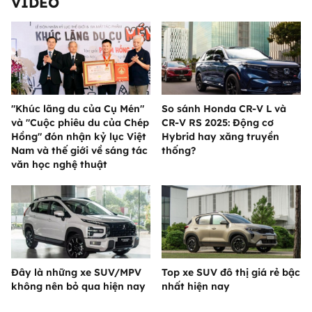
VIDEO
"Khúc lãng du của Cụ Mén"
So sánh Honda CR-V L và
và "Cuộc phiêu du của Chép
CR-V RS 2025: Động cơ
Hồng" đón nhận kỷ lục Việt
Hybrid hay xăng truyền
Nam và thế giới về sáng tác
thống?
văn học nghệ thuật
Đây là những xe SUV/MPV
Top xe SUV đô thị giá rẻ bậc
không nên bỏ qua hiện nay
nhất hiện nay