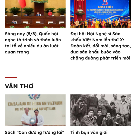
Sáng nay (5/8), Quốc hội
Đại hội Hội Nghệ sĩ Sân
nghe tờ trình và thảo luận
khấu Việt Nam lần thứ X:
tại tổ về nhiều dự án luật
Đoàn kết, đổi mới, sáng tạo,
quan trọng
đưa sân khấu bước vào
chặng đường phát triển mới
VĂN THƠ
Sách "Con đường tương lai"
Tình bạn văn giới