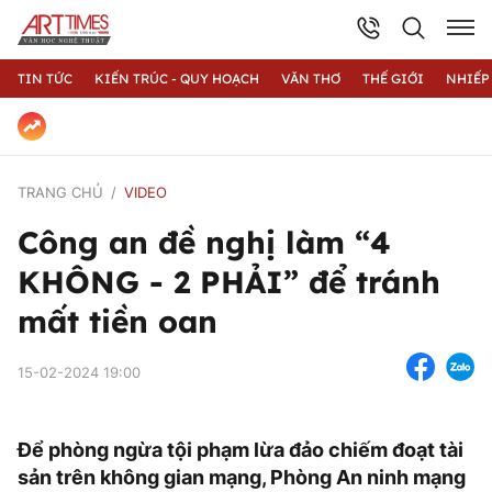
TIN TỨC
KIẾN TRÚC - QUY HOẠCH
VĂN THƠ
THẾ GIỚI
NHIẾP
TRANG CHỦ
VIDEO
Công an đề nghị làm “4
KHÔNG - 2 PHẢI” để tránh
mất tiền oan
15-02-2024 19:00
Để phòng ngừa tội phạm lừa đảo chiếm đoạt tài
sản trên không gian mạng, Phòng An ninh mạng