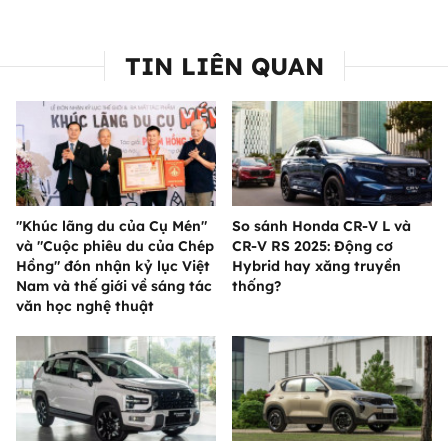
TIN LIÊN QUAN
"Khúc lãng du của Cụ Mén"
So sánh Honda CR-V L và
và "Cuộc phiêu du của Chép
CR-V RS 2025: Động cơ
Hồng" đón nhận kỷ lục Việt
Hybrid hay xăng truyền
Nam và thế giới về sáng tác
thống?
văn học nghệ thuật