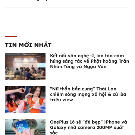
TIN MỚI NHẤT
Kết nối văn nghệ sĩ, lan tỏa cảm
hứng sáng tác về Phật hoàng Trần
Nhân Tông và Ngọa Vân
"Nữ thần bắn cung" Thái Lan
chiếm sóng mạng xã hội & cú lừa
triệu view
OnePlus 16 sẽ "đè bẹp" iPhone và
Galaxy nhờ camera 200MP xuất
sắc