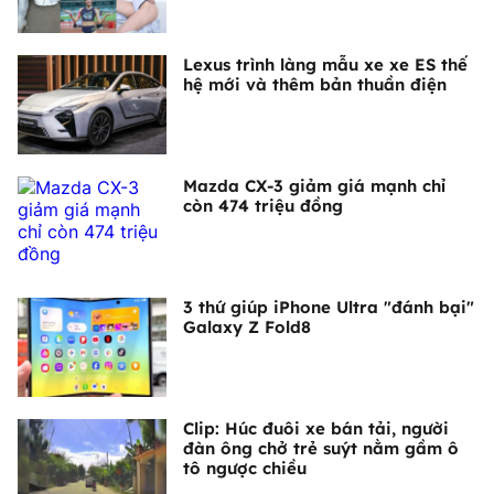
Lexus trình làng mẫu xe xe ES thế
hệ mới và thêm bản thuần điện
Mazda CX-3 giảm giá mạnh chỉ
còn 474 triệu đồng
3 thứ giúp iPhone Ultra "đánh bại"
Galaxy Z Fold8
Clip: Húc đuôi xe bán tải, người
đàn ông chở trẻ suýt nằm gầm ô
tô ngược chiều