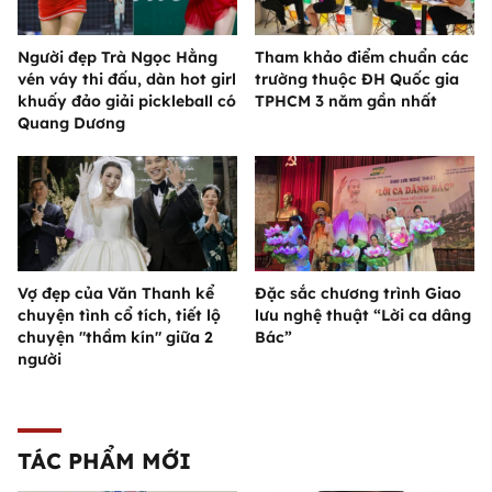
Người đẹp Trà Ngọc Hằng
Tham khảo điểm chuẩn các
vén váy thi đấu, dàn hot girl
trường thuộc ĐH Quốc gia
khuấy đảo giải pickleball có
TPHCM 3 năm gần nhất
Quang Dương
Vợ đẹp của Văn Thanh kể
Đặc sắc chương trình Giao
chuyện tình cổ tích, tiết lộ
lưu nghệ thuật “Lời ca dâng
chuyện "thầm kín" giữa 2
Bác”
người
TÁC PHẨM MỚI