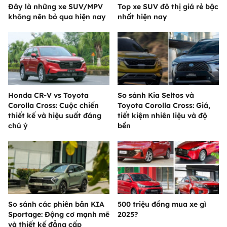
Đây là những xe SUV/MPV
Top xe SUV đô thị giá rẻ bậc
không nên bỏ qua hiện nay
nhất hiện nay
Honda CR-V vs Toyota
So sánh Kia Seltos và
Corolla Cross: Cuộc chiến
Toyota Corolla Cross: Giá,
thiết kế và hiệu suất đáng
tiết kiệm nhiên liệu và độ
chú ý
bền
So sánh các phiên bản KIA
500 triệu đồng mua xe gì
Sportage: Động cơ mạnh mẽ
2025?
và thiết kế đẳng cấp