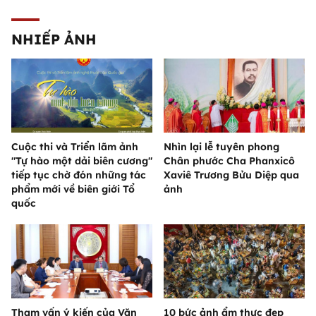
NHIẾP ẢNH
Cuộc thi và Triển lãm ảnh
Nhìn lại lễ tuyên phong
"Tự hào một dải biên cương"
Chân phước Cha Phanxicô
tiếp tục chờ đón những tác
Xaviê Trương Bửu Diệp qua
phẩm mới về biên giới Tổ
ảnh
quốc
Tham vấn ý kiến của Văn
10 bức ảnh ẩm thực đẹp