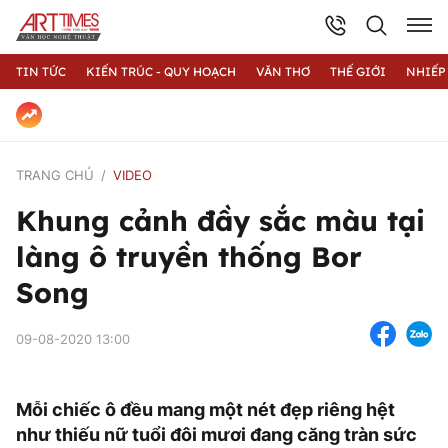
TIN TỨC
KIẾN TRÚC - QUY HOẠCH
VĂN THƠ
THẾ GIỚI
NHIẾP
TRANG CHỦ
VIDEO
Khung cảnh đầy sắc màu tại
làng ô truyền thống Bor
Song
09-08-2020 13:00
Mỗi chiếc ô đều mang một nét đẹp riêng hệt
như thiếu nữ tuổi đôi mươi đang căng tràn sức