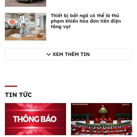
Thiết bị bất ngờ có thể là thủ
phạm khiến hóa đơn tiền điện
tăng vọt
XEM THÊM TIN
TIN TỨC