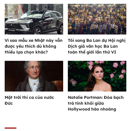
Vì sao mẫu xe Nhật này vẫn
Tôi sang Ba Lan dự Hội nghị
được yêu thích dù không
Dịch giả văn học Ba Lan
thiếu lựa chọn khác?
toàn thế giới lần thứ VI
Mặt trời thi ca của nước
Natalie Portman: Đóa bạch
Đức
trà tinh khôi giữa
Hollywood hào nhoáng