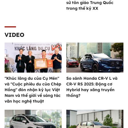
sử tôn giáo Trung Quốc
trong thế kỷ XX
VIDEO
"Khúc lãng du của Cụ Mén"
So sánh Honda CR-V L và
và "Cuộc phiêu du của Chép
CR-V RS 2025: Động cơ
Hồng" đón nhận kỷ lục Việt
Hybrid hay xăng truyền
Nam và thế giới về sáng tác
thống?
văn học nghệ thuật