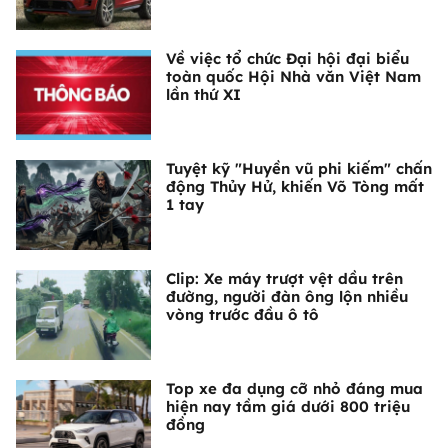
Về việc tổ chức Đại hội đại biểu
toàn quốc Hội Nhà văn Việt Nam
lần thứ XI
Tuyệt kỹ "Huyền vũ phi kiếm" chấn
động Thủy Hử, khiến Võ Tòng mất
1 tay
Clip: Xe máy trượt vệt dầu trên
đường, người đàn ông lộn nhiều
vòng trước đầu ô tô
Top xe đa dụng cỡ nhỏ đáng mua
hiện nay tầm giá dưới 800 triệu
đồng