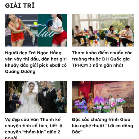
GIẢI TRÍ
Người đẹp Trà Ngọc Hằng
Tham khảo điểm chuẩn các
vén váy thi đấu, dàn hot girl
trường thuộc ĐH Quốc gia
khuấy đảo giải pickleball có
TPHCM 3 năm gần nhất
Quang Dương
Vợ đẹp của Văn Thanh kể
Đặc sắc chương trình Giao
chuyện tình cổ tích, tiết lộ
lưu nghệ thuật “Lời ca dâng
chuyện "thầm kín" giữa 2
Bác”
người