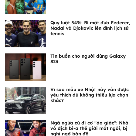
Quy luật 54%: Bí mật đưa Federer,
Nadal và Djokovic lên đỉnh lịch sử
tennis
Tin buồn cho người dùng Galaxy
S23
Vì sao mẫu xe Nhật này vẫn được
yêu thích dù không thiếu lựa chọn
khác?
Ngã ngửa cú đi cơ "ảo giác": Nhà
vô địch bi-a thế giới mất ngôi, bị
nghi ngờ bán độ