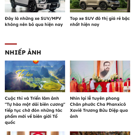
Đây là những xe SUV/MPV
Top xe SUV đô thị giá rẻ bậc
không nên bỏ qua hiện nay
nhất hiện nay
NHIẾP ẢNH
Cuộc thi và Triển lãm ảnh
Nhìn lại lễ tuyên phong
"Tự hào một dải biên cương"
Chân phước Cha Phanxicô
tiếp tục chờ đón những tác
Xaviê Trương Bửu Diệp qua
phẩm mới về biên giới Tổ
ảnh
quốc