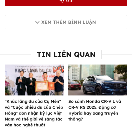
Gửi
XEM THÊM BÌNH LUẬN
TIN LIÊN QUAN
"Khúc lãng du của Cụ Mén"
So sánh Honda CR-V L và
và "Cuộc phiêu du của Chép
CR-V RS 2025: Động cơ
Hồng" đón nhận kỷ lục Việt
Hybrid hay xăng truyền
Nam và thế giới về sáng tác
thống?
văn học nghệ thuật