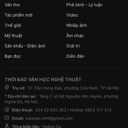
Văn thơ
Phê bình - Lý luận
Tác phẩm mới
Video
Thế giới
Nhiếp ảnh
Mỹ thuật
Âm nhạc
Sân khấu - Điện ảnh
Giải trí
Bạn đọc
Diễn đàn
THỜI BÁO VĂN HỌC NGHỆ THUẬT
Trụ sở:
51 Trần Hưng Đạo, phường Cửa Nam, TP.Hà Nội
* Địa chỉ liên lạc:
Tầng 7, số 66 Nguyễn Văn Huyên, phường
Nghĩa Đô, Hà Nội.
Điện thoại:
024 62 900 262 | Hotline: 0903 517 513
Email:
toasoan.vhnt@gmail.com
Tổng biên tập:
Hoàng Dự