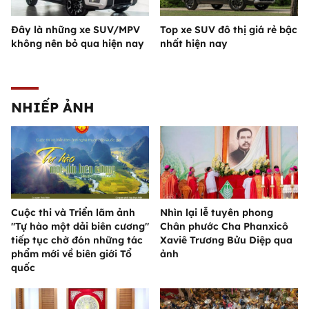
Đây là những xe SUV/MPV
Top xe SUV đô thị giá rẻ bậc
không nên bỏ qua hiện nay
nhất hiện nay
NHIẾP ẢNH
Cuộc thi và Triển lãm ảnh
Nhìn lại lễ tuyên phong
"Tự hào một dải biên cương"
Chân phước Cha Phanxicô
tiếp tục chờ đón những tác
Xaviê Trương Bửu Diệp qua
phẩm mới về biên giới Tổ
ảnh
quốc