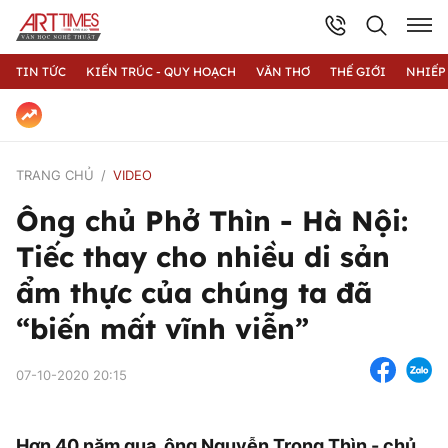
TIN TỨC
KIẾN TRÚC - QUY HOẠCH
VĂN THƠ
THẾ GIỚI
NHIẾP
TRANG CHỦ
VIDEO
Ông chủ Phở Thìn - Hà Nội:
Tiếc thay cho nhiều di sản
ẩm thực của chúng ta đã
“biến mất vĩnh viễn”
07-10-2020 20:15
Hơn 40 năm qua, ông Nguyễn Trọng Thìn - chủ