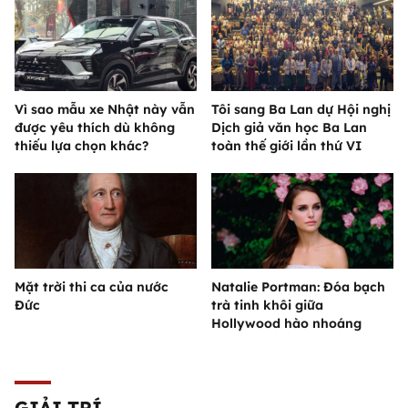
Vì sao mẫu xe Nhật này vẫn
Tôi sang Ba Lan dự Hội nghị
được yêu thích dù không
Dịch giả văn học Ba Lan
thiếu lựa chọn khác?
toàn thế giới lần thứ VI
Mặt trời thi ca của nước
Natalie Portman: Đóa bạch
Đức
trà tinh khôi giữa
Hollywood hào nhoáng
GIẢI TRÍ