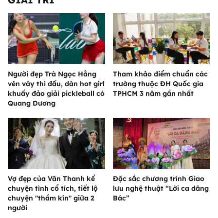
Người đẹp Trà Ngọc Hằng
Tham khảo điểm chuẩn các
vén váy thi đấu, dàn hot girl
trường thuộc ĐH Quốc gia
khuấy đảo giải pickleball có
TPHCM 3 năm gần nhất
Quang Dương
Vợ đẹp của Văn Thanh kể
Đặc sắc chương trình Giao
chuyện tình cổ tích, tiết lộ
lưu nghệ thuật “Lời ca dâng
chuyện "thầm kín" giữa 2
Bác”
người