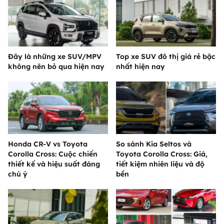
Đây là những xe SUV/MPV
Top xe SUV đô thị giá rẻ bậc
không nên bỏ qua hiện nay
nhất hiện nay
Honda CR-V vs Toyota
So sánh Kia Seltos và
Corolla Cross: Cuộc chiến
Toyota Corolla Cross: Giá,
thiết kế và hiệu suất đáng
tiết kiệm nhiên liệu và độ
chú ý
bền