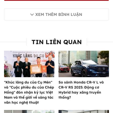
XEM THÊM BÌNH LUẬN
TIN LIÊN QUAN
"Khúc lãng du của Cụ Mén"
So sánh Honda CR-V L và
và "Cuộc phiêu du của Chép
CR-V RS 2025: Động cơ
Hồng" đón nhận kỷ lục Việt
Hybrid hay xăng truyền
Nam và thế giới về sáng tác
thống?
văn học nghệ thuật